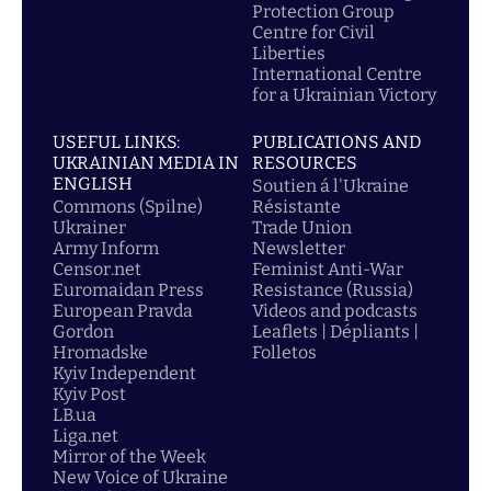
Protection Group
Centre for Civil
Liberties
International Centre
for a Ukrainian Victory
USEFUL LINKS:
PUBLICATIONS AND
UKRAINIAN MEDIA IN
RESOURCES
ENGLISH
Soutien á l'Ukraine
Commons (Spilne)
Résistante
Ukrainer
Trade Union
Army Inform
Newsletter
Censor.net
Feminist Anti-War
Euromaidan Press
Resistance (Russia)
European Pravda
Videos and podcasts
Gordon
Leaflets | Dépliants |
Hromadske
Folletos
Kyiv Independent
Kyiv Post
LB.ua
Liga.net
Mirror of the Week
New Voice of Ukraine