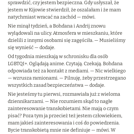
sprawdzić, czy jestem bezpieczna. Gdy usłyszał, że 
jestem w Kijowie stwierdził, że oszalałam i że mam 
natychmiast wracać na zachód — mówi.
Nie minął tydzień, a Bohdana i Andrij znowu 
wylądowali na ulicy. Atmosfera w mieszkaniu, które 
dzielili z innymi osobami się zagęściła. — Musieliśmy 
się wynieść — dodaje.
Od tygodnia mieszkają w schronisku dla osób 
LGBTQI+. Oglądają anime. Czytają. Czekają. Bohdana 
odpowiada też za kontakt z mediami. — Nic wielkiego 
— wzrusza ramionami. — Pilnuję, żeby przestrzegano 
wszystkich zasad bezpieczeństwa — dodaje.
Nie jesteśmy tu pierwsi, rozmawiała już z wieloma 
dziennikarzami. — Nie rozumiem skąd to nagłe 
zainteresowanie transkobietami. Nie mają o czym 
pisać? Poza tym ja przecież też jestem człowiekiem, 
mam jakieś zainteresowania i coś do powiedzenia. 
Bycie transkobietą mnie nie definiuje — mówi. W 