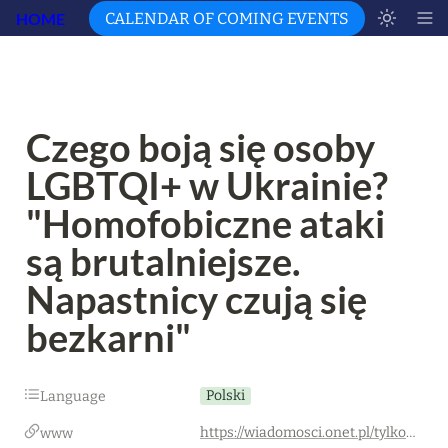
HOME
CALENDAR OF COMING EVENTS
Czego boją się osoby 
LGBTQI+ w Ukrainie? 
"Homofobiczne ataki 
są brutalniejsze. 
Napastnicy czują się 
bezkarni"
Polski
Language
https://wiadomosci.onet.pl/tylko-w-onecie/czego-boja-sie-osoby-lgbtqi-w-ukrainie-napastnicy-czuja-sie-bezkarni/7jbhmd6
www