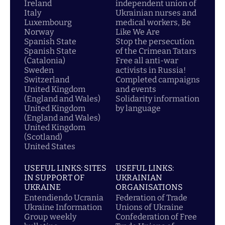
Ireland
independent union of
Italy
Ukrainian nurses and
Luxembourg
medical workers, Be
Norway
Like We Are
Spanish State
Stop the persecution
Spanish State
of the Crimean Tatars
(Catalonia)
Free all anti-war
Sweden
activists in Russia!
Switzerland
Completed campaigns
United Kingdom
and events
(England and Wales)
Solidarity information
United Kingdom
by language
(England and Wales)
United Kingdom
(Scotland)
United States
USEFUL LINKS: SITES
USEFUL LINKS:
IN SUPPORT OF
UKRAINIAN
UKRAINE
ORGANISATIONS
Entendiendo Ucrania
Federation of Trade
Ukraine Information
Unions of Ukraine
Group weekly
Confederation of Free