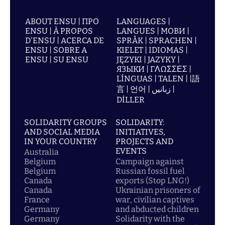
ABOUT ENSU | ПРО
LANGUAGES |
ENSU | À PROPOS
LANGUES | МОВИ |
D'ENSU | ACERCA DE
SPRÅK | SPRACHEN |
ENSU | SOBRE A
KIELET | IDIOMAS |
ENSU | SU ENSU
JĘZYKI | JAZYKY |
ЯЗЫКИ | ΓΛΩΣΣΕΣ |
LÍNGUAS | TALEN | |語
言 | 언어 | زبانیں |
DİLLER
SOLIDARITY GROUPS
SOLIDARITY:
AND SOCIAL MEDIA
INITIATIVES,
IN YOUR COUNTRY
PROJECTS AND
EVENTS
Australia
Belgium
Campaign against
Belgium
Russian fossil fuel
Canada
exports (Stop LNG!)
Canada
Ukrainian prisoners of
France
war, civilian captives
Germany
and abducted children
Germany
Solidarity with the