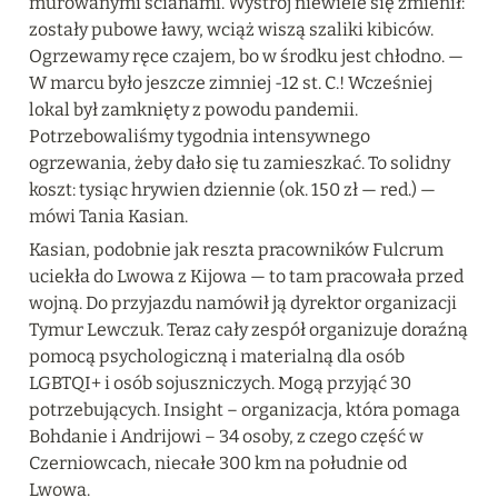
murowanymi ścianami. Wystrój niewiele się zmienił: 
zostały pubowe ławy, wciąż wiszą szaliki kibiców. 
Ogrzewamy ręce czajem, bo w środku jest chłodno. — 
W marcu było jeszcze zimniej -12 st. C.! Wcześniej 
lokal był zamknięty z powodu pandemii. 
Potrzebowaliśmy tygodnia intensywnego 
ogrzewania, żeby dało się tu zamieszkać. To solidny 
koszt: tysiąc hrywien dziennie (ok. 150 zł — red.) — 
mówi Tania Kasian.
Kasian, podobnie jak reszta pracowników Fulcrum 
uciekła do Lwowa z Kijowa — to tam pracowała przed 
wojną. Do przyjazdu namówił ją dyrektor organizacji 
Tymur Lewczuk. Teraz cały zespół organizuje doraźną 
pomocą psychologiczną i materialną dla osób 
LGBTQI+ i osób sojuszniczych. Mogą przyjąć 30 
potrzebujących. Insight – organizacja, która pomaga 
Bohdanie i Andrijowi – 34 osoby, z czego część w 
Czerniowcach, niecałe 300 km na południe od 
Lwowa.