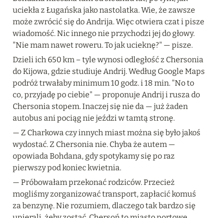
uciekła z Ługańska jako nastolatka. Wie, że zawsze 
może zwrócić się do Andrija. Więc otwiera czat i pisze 
wiadomość. Nic innego nie przychodzi jej do głowy. 
"Nie mam nawet roweru. To jak ucieknę?" — pisze.
Dzieli ich 650 km – tyle wynosi odległość z Chersonia 
do Kijowa, gdzie studiuje Andrij. Według Google Maps 
podróż trwałaby minimum 10 godz. i 18 min. "No to 
co, przyjadę po ciebie" — proponuje Andrij i rusza do 
Chersonia stopem. Inaczej się nie da — już żaden 
autobus ani pociąg nie jeździ w tamtą stronę.
— Z Charkowa czy innych miast można się było jakoś 
wydostać. Z Chersonia nie. Chyba że autem — 
opowiada Bohdana, gdy spotykamy się po raz 
pierwszy pod koniec kwietnia.
— Próbowałam przekonać rodziców. Przecież 
mogliśmy zorganizować transport, zapłacić komuś 
za benzynę. Nie rozumiem, dlaczego tak bardzo się 
upierali, żeby zostać. Chersoń to miasto portowe, 