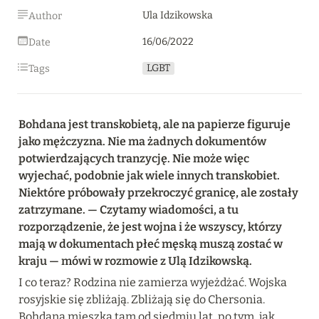
Ula Idzikowska
Author
16/06/2022
Date
LGBT
Tags
Bohdana jest transkobietą, ale na papierze figuruje 
jako mężczyzna. Nie ma żadnych dokumentów 
potwierdzających tranzycję. Nie może więc 
wyjechać, podobnie jak wiele innych transkobiet. 
Niektóre próbowały przekroczyć granicę, ale zostały 
zatrzymane. — Czytamy wiadomości, a tu 
rozporządzenie, że jest wojna i że wszyscy, którzy 
mają w dokumentach płeć męską muszą zostać w 
kraju — mówi w rozmowie z Ulą Idzikowską.
I co teraz? Rodzina nie zamierza wyjeżdżać. Wojska 
rosyjskie się zbliżają. Zbliżają się do Chersonia. 
Bohdana mieszka tam od siedmiu lat, po tym, jak 