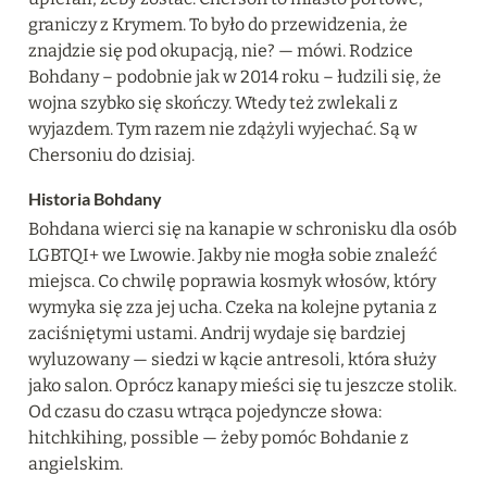
graniczy z Krymem. To było do przewidzenia, że 
znajdzie się pod okupacją, nie? — mówi. Rodzice 
Bohdany – podobnie jak w 2014 roku – łudzili się, że 
wojna szybko się skończy. Wtedy też zwlekali z 
wyjazdem. Tym razem nie zdążyli wyjechać. Są w 
Chersoniu do dzisiaj.
Historia Bohdany
Bohdana wierci się na kanapie w schronisku dla osób 
LGBTQI+ we Lwowie. Jakby nie mogła sobie znaleźć 
miejsca. Co chwilę poprawia kosmyk włosów, który 
wymyka się zza jej ucha. Czeka na kolejne pytania z 
zaciśniętymi ustami. Andrij wydaje się bardziej 
wyluzowany — siedzi w kącie antresoli, która służy 
jako salon. Oprócz kanapy mieści się tu jeszcze stolik. 
Od czasu do czasu wtrąca pojedyncze słowa: 
hitchkihing, possible — żeby pomóc Bohdanie z 
angielskim.