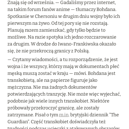
Znają się od września. — Gadaliśmy przez internet, 
na takim forum fanów anime — tłumaczy Bohdana. 
Spotkanie w Chersoniu w drugim dniu wojny było ich 
pierwszym na żywo. Od tej pory się nie rozstają. 
Planują razem zamieszkać, gdy tylko będzie to 
możliwe. Na razie spotyka ich jedno rozczarowanie 
za drugim. W drodze do Iwano-Frankiwska okazało 
się, że nie przekroczą granicy z Polską.
— Czytamy wiadomości, a tu rozporządzenie, że jest 
wojna i że wszyscy, którzy mają w dokumentach płeć 
męską muszą zostać w kraju — mówi. Bohdana jest 
transkobietą, ale na papierze figuruje jako 
mężczyzna. Nie ma żadnych dokumentów 
potwierdzających tranzycję. Nie może więc wyjechać, 
podobnie jak wiele innych transkobiet. Niektóre 
próbowały przekroczyć granicę, ale zostały 
zatrzymane. Pisał o tym 
m.in
. brytyjski dziennik "The 
Guardian". Część transkobiet doświadczyła też 
trudności podczas ucieczki z atakowanych obszarów 