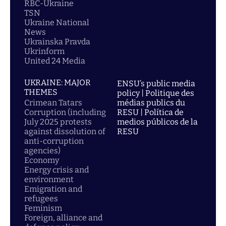
RBC-Ukraine
TSN
Ukraine National
News
Ukrainska Pravda
Ukrinform
United 24 Media
UKRAINE: MAJOR
ENSU’s public media
THEMES
policy | Politique des
Crimean Tatars
médias publics du
Corruption (including
RESU | Política de
July 2025 protests
medios públicos de la
against dissolution of
RESU
anti-corruption
agencies)
Economy
Energy crisis and
environment
Emigration and
refugees
Feminism
Foreign, alliance and