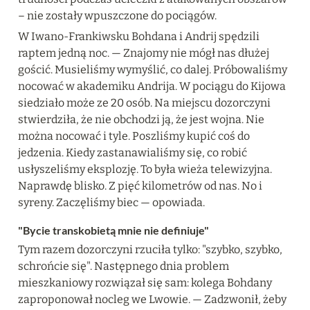
– nie zostały wpuszczone do pociągów.
W Iwano-Frankiwsku Bohdana i Andrij spędzili 
raptem jedną noc. — Znajomy nie mógł nas dłużej 
gościć. Musieliśmy wymyślić, co dalej. Próbowaliśmy 
nocować w akademiku Andrija. W pociągu do Kijowa 
siedziało może ze 20 osób. Na miejscu dozorczyni 
stwierdziła, że nie obchodzi ją, że jest wojna. Nie 
można nocować i tyle. Poszliśmy kupić coś do 
jedzenia. Kiedy zastanawialiśmy się, co robić 
usłyszeliśmy eksplozję. To była wieża telewizyjna. 
Naprawdę blisko. Z pięć kilometrów od nas. No i 
syreny. Zaczęliśmy biec — opowiada.
"Bycie transkobietą mnie nie definiuje"
Tym razem dozorczyni rzuciła tylko: "szybko, szybko, 
schrońcie się". Następnego dnia problem 
mieszkaniowy rozwiązał się sam: kolega Bohdany 
zaproponował nocleg we Lwowie. — Zadzwonił, żeby 