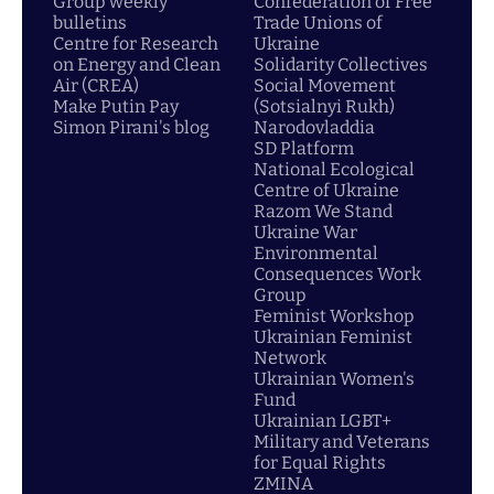
Group weekly
Confederation of Free
bulletins
Trade Unions of
Centre for Research
Ukraine
on Energy and Clean
Solidarity Collectives
Air (CREA)
Social Movement
Make Putin Pay
(Sotsialnyi Rukh)
Simon Pirani's blog
Narodovladdia
SD Platform
National Ecological
Centre of Ukraine
Razom We Stand
Ukraine War
Environmental
Consequences Work
Group
Feminist Workshop
Ukrainian Feminist
Network
Ukrainian Women's
Fund
Ukrainian LGBT+
Military and Veterans
for Equal Rights
ZMINA