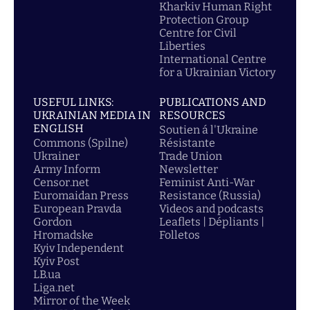
Kharkiv Human Right
Protection Group
Centre for Civil
Liberties
International Centre
for a Ukrainian Victory
USEFUL LINKS:
PUBLICATIONS AND
UKRAINIAN MEDIA IN
RESOURCES
ENGLISH
Soutien á l'Ukraine
Commons (Spilne)
Résistante
Ukrainer
Trade Union
Army Inform
Newsletter
Censor.net
Feminist Anti-War
Euromaidan Press
Resistance (Russia)
European Pravda
Videos and podcasts
Gordon
Leaflets | Dépliants |
Hromadske
Folletos
Kyiv Independent
Kyiv Post
LB.ua
Liga.net
Mirror of the Week