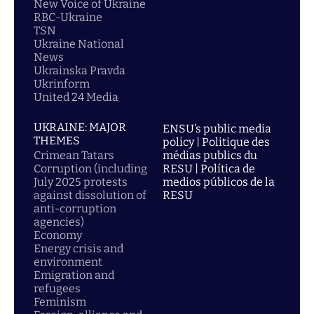
New Voice of Ukraine
RBC-Ukraine
TSN
Ukraine National
News
Ukrainska Pravda
Ukrinform
United 24 Media
UKRAINE: MAJOR
ENSU’s public media
THEMES
policy | Politique des
Crimean Tatars
médias publics du
Corruption (including
RESU | Política de
July 2025 protests
medios públicos de la
against dissolution of
RESU
anti-corruption
agencies)
Economy
Energy crisis and
environment
Emigration and
refugees
Feminism