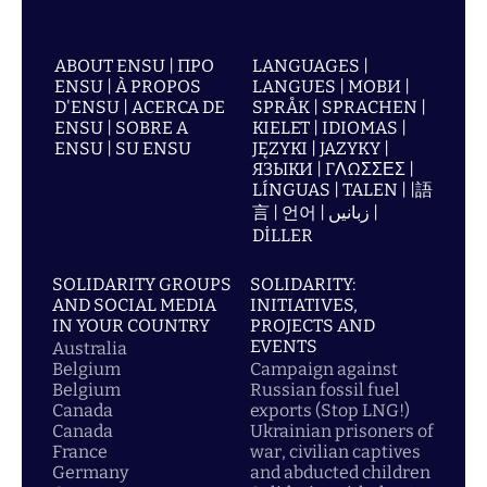
ABOUT ENSU | ПРО
LANGUAGES |
ENSU | À PROPOS
LANGUES | МОВИ |
D'ENSU | ACERCA DE
SPRÅK | SPRACHEN |
ENSU | SOBRE A
KIELET | IDIOMAS |
ENSU | SU ENSU
JĘZYKI | JAZYKY |
ЯЗЫКИ | ΓΛΩΣΣΕΣ |
LÍNGUAS | TALEN | |語
言 | 언어 | زبانیں |
DİLLER
SOLIDARITY GROUPS
SOLIDARITY:
AND SOCIAL MEDIA
INITIATIVES,
IN YOUR COUNTRY
PROJECTS AND
EVENTS
Australia
Belgium
Campaign against
Belgium
Russian fossil fuel
Canada
exports (Stop LNG!)
Canada
Ukrainian prisoners of
France
war, civilian captives
Germany
and abducted children