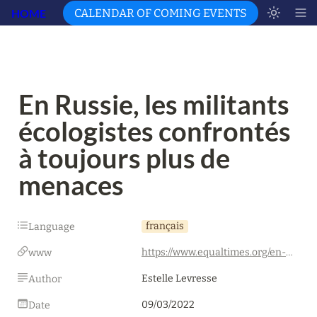
HOME
CALENDAR OF COMING EVENTS
En Russie, les militants 
écologistes confrontés 
à toujours plus de 
menaces
français
Language
https://www.equaltimes.org/en-russie-les-militants#.Yo9WIqhByHs
www
Estelle Levresse
Author
09/03/2022
Date