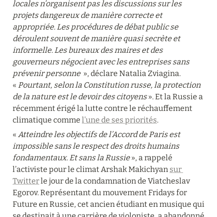
locales n’organisent pas les discussions sur les 
projets dangereux de manière correcte et 
appropriée. Les procédures de débat public se 
déroulent souvent de manière quasi secrète et 
informelle. Les bureaux des maires et des 
gouverneurs négocient avec les entreprises sans 
prévenir personne 
 », déclare Natalia Zviagina. 
« 
Pourtant, selon la Constitution russe, la protection 
de la nature est le devoir des citoyens
 ». Et la Russie a 
récemment érigé la lutte contre le réchauffement 
climatique comme 
l’une de ses priorités
.
« 
Atteindre les objectifs de l’Accord de Paris est 
impossible sans le respect des droits humains 
fondamentaux. Et sans la Russie
 », a rappelé 
l’activiste pour le climat Arshak Makichyan 
sur 
Twitter
 le jour de la condamnation de Viatcheslav 
Egorov. Représentant du mouvement Fridays for 
Future en Russie, cet ancien étudiant en musique qui 
se destinait à une carrière de violoniste, a abandonné 