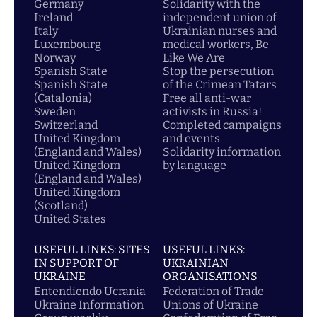
Germany
Solidarity with the
Ireland
independent union of
Italy
Ukrainian nurses and
Luxembourg
medical workers, Be
Norway
Like We Are
Spanish State
Stop the persecution
Spanish State
of the Crimean Tatars
(Catalonia)
Free all anti-war
Sweden
activists in Russia!
Switzerland
Completed campaigns
United Kingdom
and events
(England and Wales)
Solidarity information
United Kingdom
by language
(England and Wales)
United Kingdom
(Scotland)
United States
USEFUL LINKS: SITES
USEFUL LINKS:
IN SUPPORT OF
UKRAINIAN
UKRAINE
ORGANISATIONS
Entendiendo Ucrania
Federation of Trade
Ukraine Information
Unions of Ukraine