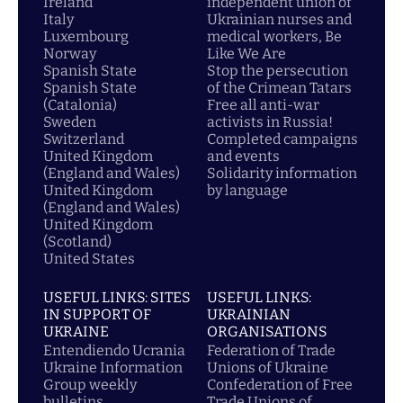
Ireland
independent union of
Italy
Ukrainian nurses and
Luxembourg
medical workers, Be
Norway
Like We Are
Spanish State
Stop the persecution
Spanish State
of the Crimean Tatars
(Catalonia)
Free all anti-war
Sweden
activists in Russia!
Switzerland
Completed campaigns
United Kingdom
and events
(England and Wales)
Solidarity information
United Kingdom
by language
(England and Wales)
United Kingdom
(Scotland)
United States
USEFUL LINKS: SITES
USEFUL LINKS:
IN SUPPORT OF
UKRAINIAN
UKRAINE
ORGANISATIONS
Entendiendo Ucrania
Federation of Trade
Ukraine Information
Unions of Ukraine
Group weekly
Confederation of Free
bulletins
Trade Unions of