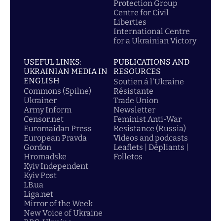
Protection Group
Centre for Civil
Liberties
International Centre
for a Ukrainian Victory
USEFUL LINKS:
PUBLICATIONS AND
UKRAINIAN MEDIA IN
RESOURCES
ENGLISH
Soutien á l'Ukraine
Commons (Spilne)
Résistante
Ukrainer
Trade Union
Army Inform
Newsletter
Censor.net
Feminist Anti-War
Euromaidan Press
Resistance (Russia)
European Pravda
Videos and podcasts
Gordon
Leaflets | Dépliants |
Hromadske
Folletos
Kyiv Independent
Kyiv Post
LB.ua
Liga.net
Mirror of the Week
New Voice of Ukraine