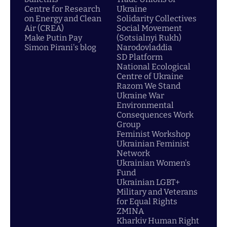
Centre for Research
Ukraine
on Energy and Clean
Solidarity Collectives
Air (CREA)
Social Movement
Make Putin Pay
(Sotsialnyi Rukh)
Simon Pirani's blog
Narodovladdia
SD Platform
National Ecological
Centre of Ukraine
Razom We Stand
Ukraine War
Environmental
Consequences Work
Group
Feminist Workshop
Ukrainian Feminist
Network
Ukrainian Women's
Fund
Ukrainian LGBT+
Military and Veterans
for Equal Rights
ZMINA
Kharkiv Human Right