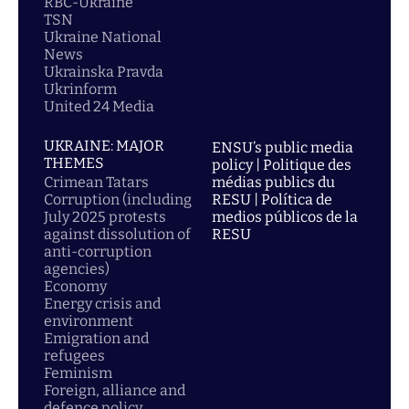
RBC-Ukraine
TSN
Ukraine National
News
Ukrainska Pravda
Ukrinform
United 24 Media
UKRAINE: MAJOR
ENSU’s public media
THEMES
policy | Politique des
Crimean Tatars
médias publics du
Corruption (including
RESU | Política de
July 2025 protests
medios públicos de la
against dissolution of
RESU
anti-corruption
agencies)
Economy
Energy crisis and
environment
Emigration and
refugees
Feminism
Foreign, alliance and
defence policy