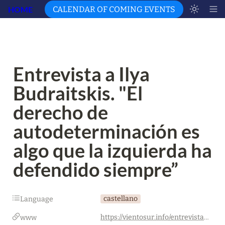
HOME
CALENDAR OF COMING EVENTS
Entrevista a Ilya 
Budraitskis. "El 
derecho de 
autodeterminación es 
algo que la izquierda ha 
defendido siempre”
castellano
Language
https://vientosur.info/entrevista-a-ilya-budraitskis-el-derecho-de-autodeterminacion-es-algo-que-la-izquierda-ha-defendido-siempre/
www