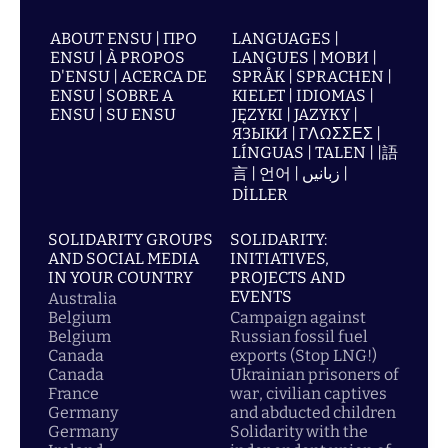
ABOUT ENSU | ПРО
LANGUAGES |
ENSU | À PROPOS
LANGUES | МОВИ |
D'ENSU | ACERCA DE
SPRÅK | SPRACHEN |
ENSU | SOBRE A
KIELET | IDIOMAS |
ENSU | SU ENSU
JĘZYKI | JAZYKY |
ЯЗЫКИ | ΓΛΩΣΣΕΣ |
LÍNGUAS | TALEN | |語
言 | 언어 | زبانیں |
DİLLER
SOLIDARITY GROUPS
SOLIDARITY:
AND SOCIAL MEDIA
INITIATIVES,
IN YOUR COUNTRY
PROJECTS AND
EVENTS
Australia
Belgium
Campaign against
Belgium
Russian fossil fuel
Canada
exports (Stop LNG!)
Canada
Ukrainian prisoners of
France
war, civilian captives
Germany
and abducted children
Germany
Solidarity with the