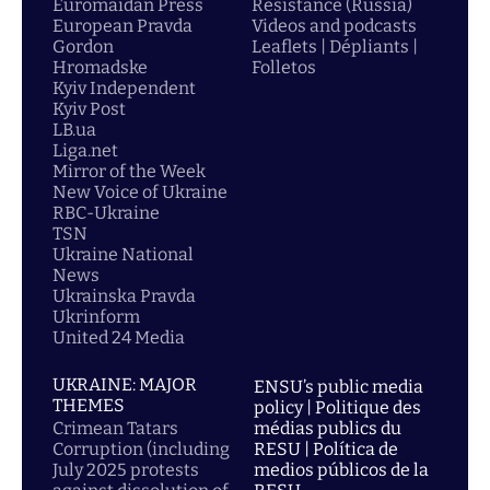
Euromaidan Press
Resistance (Russia)
European Pravda
Videos and podcasts
Gordon
Leaflets | Dépliants |
Hromadske
Folletos
Kyiv Independent
Kyiv Post
LB.ua
Liga.net
Mirror of the Week
New Voice of Ukraine
RBC-Ukraine
TSN
Ukraine National
News
Ukrainska Pravda
Ukrinform
United 24 Media
UKRAINE: MAJOR
ENSU’s public media
THEMES
policy | Politique des
Crimean Tatars
médias publics du
Corruption (including
RESU | Política de
July 2025 protests
medios públicos de la