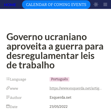
HOME
CALENDAR OF COMING EVENTS
Governo ucraniano 
aproveita a guerra para 
desregulamentar leis 
de trabalho
Português
Language
https://www.esquerda.net/artigo/governo-ucraniano-aproveita-guerra-para-desregulamentar-leis-de-trabalho/81069
www
Esquerda.net
Author
23/05/2022
Date