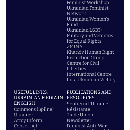
Feminist Workshop
Ukrainian Feminist
Network
Ukrainian Women's
Fund
Ukrainian LGBT+
Military and Veterans
for Equal Rights
ZMINA
Kharkiv Human Right
Protection Group
Centre for Civil
Liberties
International Centre
for a Ukrainian Victory
USEFUL LINKS:
PUBLICATIONS AND
UKRAINIAN MEDIA IN
RESOURCES
ENGLISH
Soutien á l'Ukraine
Commons (Spilne)
Résistante
Ukrainer
Trade Union
Army Inform
Newsletter
Censor.net
Feminist Anti-War