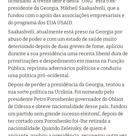
ucraniano. À frente dele e desta “ONG” está o ex-
presidente da Georgia, Mikheil Saakashvili, que a 
fundou com o apoio das associações empresariais e 
do programa dos EUA USAID.
Saakashvili, atualmente está preso na Georgia por 
abuso de poder e com um estado de saúde muito 
deteriorado depois de duas greves de fome, aplicou 
durante a sua presidência uma receita liberal dura de 
privatizações e despedimento em massa na Função 
Pública, reprimiu adversários políticos e conduziu 
uma política pró-ocidental.
Depois de perder a presidência da Georgia, tentou a 
sua sorte política na Ucrânia. Foi nomeado pelo 
presidente Petro Poroshenko governador do Oblast 
de Odessa e obteve nacionalidade desse país, fundou 
um partido sem grande sucesso eleitoral, depois de 
ter cortado com Poroshenko foi-lhe retirada a 
nacionalidade. Quando Zelensky, de quem é 
apoiante, ganhou a presidência, recuperou outra vez 