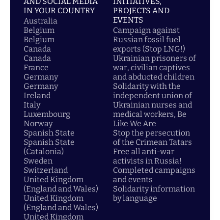
AND SOCIAL MEDIA
INITIATIVES,
IN YOUR COUNTRY
PROJECTS AND
EVENTS
Australia
Belgium
Campaign against
Belgium
Russian fossil fuel
Canada
exports (Stop LNG!)
Canada
Ukrainian prisoners of
France
war, civilian captives
Germany
and abducted children
Germany
Solidarity with the
Ireland
independent union of
Italy
Ukrainian nurses and
Luxembourg
medical workers, Be
Norway
Like We Are
Spanish State
Stop the persecution
Spanish State
of the Crimean Tatars
(Catalonia)
Free all anti-war
Sweden
activists in Russia!
Switzerland
Completed campaigns
United Kingdom
and events
(England and Wales)
Solidarity information
United Kingdom
by language
(England and Wales)
United Kingdom