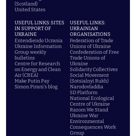
(Scotland)
United States
USEFUL LINKS: SITES
USEFUL LINKS:
IN SUPPORT OF
UKRAINIAN
UKRAINE
ORGANISATIONS
Entendiendo Ucrania
Federation of Trade
Ukraine Information
Unions of Ukraine
Group weekly
Confederation of Free
bulletins
Trade Unions of
Centre for Research
Ukraine
on Energy and Clean
Solidarity Collectives
Air (CREA)
Social Movement
Make Putin Pay
(Sotsialnyi Rukh)
Simon Pirani's blog
Narodovladdia
SD Platform
National Ecological
Centre of Ukraine
Razom We Stand
Ukraine War
Environmental
Consequences Work
Group