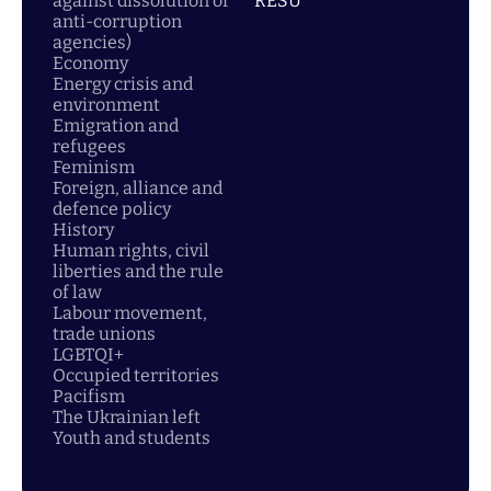
against dissolution of
RESU
anti-corruption
agencies)
Economy
Energy crisis and
environment
Emigration and
refugees
Feminism
Foreign, alliance and
defence policy
History
Human rights, civil
liberties and the rule
of law
Labour movement,
trade unions
LGBTQI+
Occupied territories
Pacifism
The Ukrainian left
Youth and students