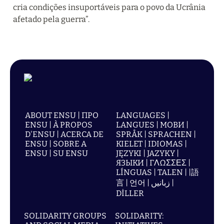
cria condições insuportáveis para o povo da Ucrânia 
afetado pela guerra”.
ABOUT ENSU | ПРО
LANGUAGES |
ENSU | À PROPOS
LANGUES | МОВИ |
D'ENSU | ACERCA DE
SPRÅK | SPRACHEN |
ENSU | SOBRE A
KIELET | IDIOMAS |
ENSU | SU ENSU
JĘZYKI | JAZYKY |
ЯЗЫКИ | ΓΛΩΣΣΕΣ |
LÍNGUAS | TALEN | |語
言 | 언어 | زبانیں |
DİLLER
SOLIDARITY GROUPS
SOLIDARITY: