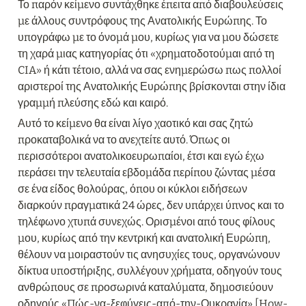
Το παρόν κείμενο συντάχθηκε έπειτα από διαβουλεύσεις 
με άλλους συντρόφους της Ανατολικής Ευρώπης. Το 
υπογράφω με το όνομά μου, κυρίως για να μου δώσετε 
τη χαρά μιας κατηγορίας ότι «χρηματοδοτούμαι από τη 
CIA» ή κάτι τέτοιο, αλλά να σας ενημερώσω πως πολλοί 
αριστεροί της Ανατολικής Ευρώπης βρίσκονται στην ίδια 
γραμμή πλεύσης εδώ και καιρό.
Αυτό το κείμενο θα είναι λίγο χαοτικό και σας ζητώ 
προκαταβολικά να το ανεχτείτε αυτό. Όπως οι 
περισσότεροι ανατολικοευρωπαίοι, έτσι και εγώ έχω 
περάσει την τελευταία εβδομάδα περίπου ζώντας μέσα 
σε ένα είδος θολούρας, όπου οι κύκλοι ειδήσεων 
διαρκούν πραγματικά 24 ώρες, δεν υπάρχει ύπνος και το 
τηλέφωνο χτυπά συνεχώς. Ορισμένοι από τους φίλους 
μου, κυρίως από την κεντρική και ανατολική Ευρώπη, 
θέλουν να μοιραστούν τις ανησυχίες τους, οργανώνουν 
δίκτυα υποστήριξης, συλλέγουν χρήματα, οδηγούν τους 
ανθρώπους σε προσωρινά καταλύματα, δημοσιεύουν 
οδηγούς «Πώς-να-ξεφύγεις-από-την-Ουκρανία» [How-