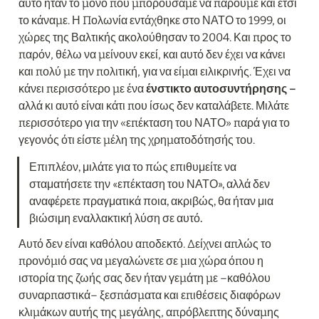
αυτό ήταν το μόνο που μπορούσαμε να πάρουμε και έτσι 
το κάναμε. Η Πολωνία εντάχθηκε στο ΝΑΤΟ το 1999, οι 
χώρες της Βαλτικής ακολούθησαν το 2004. Και προς το 
παρόν, θέλω να μείνουν εκεί, και αυτό δεν έχει να κάνει 
και πολύ με την πολιτική, για να είμαι ειλικρινής. Έχει να 
κάνει περισσότερο με ένα 
ένστικτο αυτοσυντήρησης –
αλλά κι αυτό είναι κάτι που ίσως δεν καταλάβετε. Μιλάτε 
περισσότερο για την «επέκταση του ΝΑΤΟ» παρά για το 
γεγονός ότι είστε μέλη της χρηματοδότησής του.
Επιπλέον, μιλάτε για το πώς επιθυμείτε να 
σταματήσετε την «επέκταση του ΝΑΤΟ», αλλά δεν 
αναφέρετε πραγματικά ποια, ακριβώς, θα ήταν μια 
βιώσιμη εναλλακτική λύση σε αυτό.
Αυτό δεν είναι καθόλου αποδεκτό. Δείχνει απλώς το 
προνόμιό σας να μεγαλώνετε σε μια χώρα όπου η 
ιστορία της ζωής σας δεν ήταν γεμάτη με –καθόλου 
συναρπαστικά– ξεσπάσματα και επιθέσεις διαφόρων 
κλιμάκων αυτής της μεγάλης, απρόβλεπτης δύναμης 