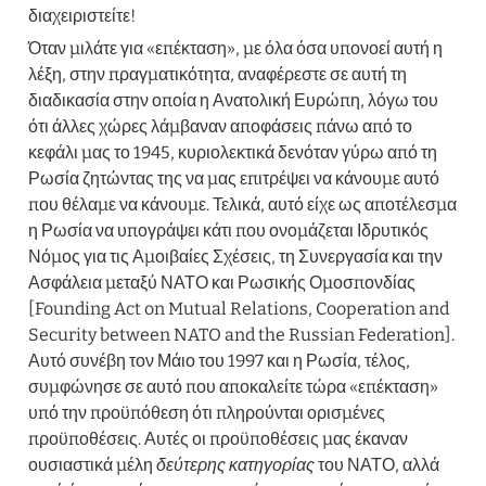
διαχειριστείτε!
Όταν μιλάτε για «επέκταση», με όλα όσα υπονοεί αυτή η 
λέξη, στην πραγματικότητα, αναφέρεστε σε αυτή τη 
διαδικασία στην οποία η Ανατολική Ευρώπη, λόγω του 
ότι άλλες χώρες λάμβαναν αποφάσεις πάνω από το 
κεφάλι μας το 1945, κυριολεκτικά δενόταν γύρω από τη 
Ρωσία ζητώντας της να μας επιτρέψει να κάνουμε αυτό 
που θέλαμε να κάνουμε. Τελικά, αυτό είχε ως αποτέλεσμα 
η Ρωσία να υπογράψει κάτι που ονομάζεται Ιδρυτικός 
Νόμος για τις Αμοιβαίες Σχέσεις, τη Συνεργασία και την 
Ασφάλεια μεταξύ ΝΑΤΟ και Ρωσικής Ομοσπονδίας 
[Founding Act on Mutual Relations, Cooperation and 
Security between NATO and the Russian Federation]. 
Αυτό συνέβη τον Μάιο του 1997 και η Ρωσία, τέλος, 
συμφώνησε σε αυτό που αποκαλείτε τώρα «επέκταση» 
υπό την προϋπόθεση ότι πληρούνται ορισμένες 
προϋποθέσεις. Αυτές οι προϋποθέσεις μας έκαναν 
ουσιαστικά μέλη 
δεύτερης κατηγορίας
 του ΝΑΤΟ, αλλά 