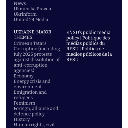
News
Ukrainska Pravda
Ukrinform
United 24 Media
UKRAINE: MAJOR
ENSU’s public media
THEMES
policy | Politique des
Crimean Tatars
médias publics du
Corruption (including
RESU | Política de
July 2025 protests
medios públicos de la
against dissolution of
RESU
anti-corruption
agencies)
Economy
Energy crisis and
environment
Emigration and
refugees
Feminism
Foreign, alliance and
defence policy
History
Human rights, civil