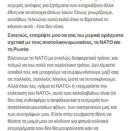
ισχυρές απόψεις για ζητήματα που επηρεάζουν άλλα 
έθνη και τα σύνορα άλλων λαών. Όπως γνωρίζουμε, 
συνήθως τελειώνει πολύ καλά όταν οι Βρετανοί το 
κάνουν αυτό –έτσι δεν είναι;
Συνεπώς, επιτρέψτε μου να σας πω μερικά πράγματα 
σχετικά με τους ανατολικοευρωπαίους, το ΝΑΤΟ και 
τη Ρωσία:
Βλέπουμε το ΝΑΤΟ με εντελώς διαφορετικό τρόπο, και 
τολμώ να πω πολύ πιο περίπλοκο τρόπο. Δεν είμαστε 
οπαδοί του, και μπορούμε να συμφωνήσουμε μαζί σας 
σε πολλούς, πολλούς λόγους ώστε να το επικρίνουμε. 
Αλλά όταν λες «γάμα το ΝΑΤΟ» ή «τερματίστε την 
επέκταση του ΝΑΤΟ», αυτό που καταλαβαίνω είναι ότι 
δεν σας ενδιαφέρει η ασφάλεια και η ευημερία των 
ανατολικοευρωπαίων φίλων, των οικογενειών μας και 
των συντρόφων μου. Είστε στην ευχάριστη θέση να 
θέσετε τη μαμά μου σε κίνδυνο για φτηνά πολιτικά 
επιχειρήματα που δεν θα μπορούσατε καν να 