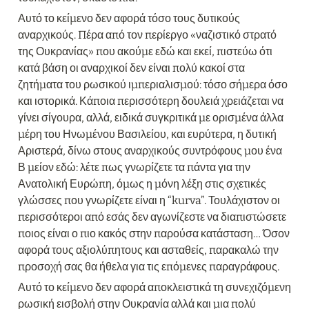
Αυτό το κείμενο δεν αφορά τόσο τους δυτικούς 
αναρχικούς. Πέρα από τον περίεργο «ναζιστικό στρατό 
της Ουκρανίας» που ακούμε εδώ και εκεί, πιστεύω ότι 
κατά βάση οι αναρχικοί δεν είναι πολύ κακοί στα 
ζητήματα του ρωσικού ιμπεριαλισμού: τόσο σήμερα όσο 
και ιστορικά. Κάποια περισσότερη δουλειά χρειάζεται να 
γίνει σίγουρα, αλλά, ειδικά συγκριτικά με ορισμένα άλλα 
μέρη του Ηνωμένου Βασιλείου, και ευρύτερα, η δυτική 
Αριστερά, δίνω στους αναρχικούς συντρόφους μου ένα 
Β μείον εδώ: λέτε πως γνωρίζετε τα πάντα για την 
Ανατολική Ευρώπη, όμως η μόνη λέξη στις σχετικές 
γλώσσες που γνωρίζετε είναι η “kurva”. Τουλάχιστον οι 
περισσότεροι από εσάς δεν αγωνίζεστε να διαπιστώσετε 
ποιος είναι ο πιο κακός στην παρούσα κατάσταση… Όσον 
αφορά τους αξιολύπητους και ασταθείς, παρακαλώ την 
προσοχή σας θα ήθελα για τις επόμενες παραγράφους.
Αυτό το κείμενο δεν αφορά αποκλειστικά τη συνεχιζόμενη 
ρωσική εισβολή στην Ουκρανία αλλά και μια πολύ 