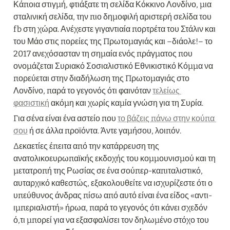
Κάποια στιγμή, φτιάξατε τη σελίδα Κόκκινο Λονδίνο, μια 
σταλινική σελίδα, την πιο δημοφιλή αριστερή σελίδα του 
fb στη χώρα. Ανέχεστε γιγαντιαία πορτρέτα του Στάλιν και 
του Μάο στις πορείες της Πρωτομαγιάς και –διάολε!– το 
2017 ανεχόσασταν τη σημαία ενός πράγματος που 
ονομάζεται Συριακό Σοσιαλιστικό Εθνικιστικό Κόμμα να 
πορεύεται στην διαδήλωση της Πρωτομαγιάς στο 
Λονδίνο, παρά το γεγονός ότι φαινόταν 
τελείως 
φασιστική
 ακόμη και χωρίς καμία γνώση για τη Συρία.
Για σένα είναι ένα αστείο που 
το βάζεις πάνω στην κούπα 
σου
 ή σε άλλα προϊόντα. Άντε γαμήσου, λοιπόν.
Δεκαετίες έπειτα από την κατάρρευση της 
ανατολικοευρωπαϊκής εκδοχής του κομμουνισμού και τη 
μετατροπή της Ρωσίας σε ένα σούπερ-καπιταλιστικό, 
αυταρχικό καθεστώς, εξακολουθείτε να ισχυρίζεστε ότι ο 
υπεύθυνος άνδρας πίσω από αυτό είναι ένα είδος «αντι-
ιμπεριαλιστή» ήρωα, παρά το γεγονός ότι κάνει σχεδόν 
ό,τι μπορεί για να εξασφαλίσει τον δηλωμένο στόχο του 