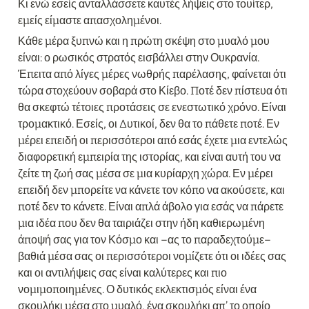
Κι ενώ εσείς ανταλλάσσετε καυτές λήψεις στο τουίτερ, 
εμείς είμαστε απασχολημένοι.
Κάθε μέρα ξυπνώ και η πρώτη σκέψη στο μυαλό μου 
είναι: ο ρωσικός στρατός εισβάλλει στην Ουκρανία. 
Έπειτα από λίγες μέρες νωθρής παρέλασης, φαίνεται ότι 
τώρα στοχεύουν σοβαρά στο Κίεβο. Ποτέ δεν πίστευα ότι 
θα σκεφτώ τέτοιες προτάσεις σε ενεστωτικό χρόνο. Είναι 
τρομακτικό. Εσείς, οι Δυτικοί, δεν θα το πάθετε ποτέ. Εν 
μέρει επειδή οι περισσότεροι από εσάς έχετε μια εντελώς 
διαφορετική εμπειρία της ιστορίας, και είναι αυτή του να 
ζείτε τη ζωή σας μέσα σε μια κυρίαρχη χώρα. Εν μέρει 
επειδή δεν μπορείτε να κάνετε τον κόπο να ακούσετε, και 
ποτέ δεν το κάνετε. Είναι απλά άβολο για εσάς να πάρετε 
μια ιδέα που δεν θα ταιριάζει στην ήδη καθιερωμένη 
άποψή σας για τον Κόσμο και –ας το παραδεχτούμε– 
βαθιά μέσα σας οι περισσότεροι νομίζετε ότι οι ιδέες σας 
και οι αντιλήψεις σας είναι καλύτερες και πιο 
νομιμοποιημένες. Ο δυτικός εκλεκτισμός είναι ένα 
σκουλήκι μέσα στο μυαλό, ένα σκουλήκι απ’ το οποίο 