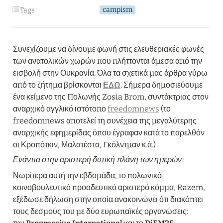
campism
Tags
Συνεχίζουμε να δίνουμε φωνή στις ελευθεριακές φωνές 
των ανατολικών χωρών που πλήττονται άμεσα από την 
εισβολή στην Ουκρανία. Όλα τα σχετικά μας άρθρα γύρω 
από το ζήτημα βρίσκονται 
ΕΔΩ
. Σήμερα δημοσιεύουμε 
ένα κείμενο της Πολωνής Zosia Brom, συντάκτριας στον 
αναρχικό αγγλικό ιστότοπο 
freedomnews
 (το 
freedomnews αποτελεί τη συνέχεια της μεγαλύτερης 
αναρχικής εφημερίδας όπου έγραφαν κατά το παρελθόν 
οι Κροπότκιν, Μαλατέστα, Γκόλντμαν κ.ά.)
Ενάντια στην αριστερή δυτική πλάνη των ημερών:
Νωρίτερα αυτή την εβδομάδα, το πολωνικό 
κοινοβουλευτικό προοδευτικό αριστερό κόμμα, Razem, 
εξέδωσε δήλωση στην οποία ανακοινώνει ότι διακόπτει 
τους δεσμούς του με δύο ευρωπαϊκές οργανώσεις: 