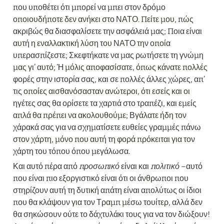
που υποθέτει ότι μπορεί να μπει στον δρόμο 
οποιουδήποτε δεν ανήκει στο ΝΑΤΟ. Πείτε μου, πώς 
ακριβώς θα διασφαλίσετε την ασφάλειά μας; Ποια είναι 
αυτή η εναλλακτική λύση του ΝΑΤΟ την οποία 
υπερασπίζεστε; Σκεφτήκατε να μας ρωτήσετε τη γνώμη 
μας γι’ αυτό; Ή μόλις αποφασίσατε, όπως κάνατε πολλές 
φορές στην ιστορία σας, και σε πολλές άλλες χώρες, απ’ 
τις οποίες αισθανόσασταν ανώτεροι, ότι εσείς και οι 
ηγέτες σας θα ορίσετε τα χαρτιά στο τραπέζι, και εμείς 
απλά θα πρέπει να ακολουθούμε; Βγάλατε ήδη τον 
χάρακά σας για να σχηματίσετε ευθείες γραμμές πάνω 
στον χάρτη, μόνο που αυτή τη φορά πρόκειται για τον 
χάρτη του τόπου όπου μεγάλωσα.
Και αυτό πέρα από 
προσωπικό
 είναι και 
πολιτικό
 –αυτό 
που είναι πιο εξοργιστικό είναι ότι οι άνθρωποι που 
στηρίζουν αυτή τη δυτική απάτη είναι απολύτως οι ίδιοι 
που θα κλάψουν για τον Τραμπ μέσω τουίτερ, αλλά δεν 
θα σηκώσουν ούτε το δάχτυλάκι τους για να τον διώξουν! 