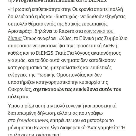
την 
Progressive International
 και το 
DiEM25
.
«Η ρωσική επιθετικότητα στην Ουκρανία απαιτεί πολλή 
δουλειά από εμάς και -δυστυχώς- να δωθούν εξηγήσεις 
σε πολλά θέματα εντός της δυτικής ευρωπαϊκής 
Αριστεράς», δηλώνει το Razem στα 
κοινωνικά του 
δίκτυα.
 Όπως αναφέρει, «Χθες, το Εθνικό μας Συμβούλιο 
αποφάσισε να εγκαταλείψει την Προοδευτική Διεθνή 
καθώς και το DiEM25. Γιατί; Για λόγους ακατανόητους 
για εμάς, και τα δύο αυτά κινήματα δεν καταδίκασαν 
κατηγορηματικά τις ιμπεριαλιστικές και επιθετικές 
ενέργειες της Ρωσικής Ομοσπονδίας και δεν 
υποστήριξαν κατηγορηματικά την κυριαρχία της 
Ουκρανίας,
 σχετικοποιώντας επικίνδυνα αυτόν τον 
πόλεμο»
.
Υποστηρίζω αυτή την πολύ ευγενική και προσεκτικά 
διατυπωμένη δήλωση, αλλά μιας που γράφω 
στο 
freedomnews
, επιτρέψτε μου να μεταφέρω το 
μήνυμα του Razem λίγο διαφορετικά: Άντε γαμηθείτε! Ή, 
τουλάχιστον, σκάστε πια!