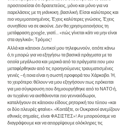
προσποιείσαι ότι δραπετεύεις, μόνο και μόνο για να 
παρελάσεις με τη 
γιάνκικη
, βασιλική. Είσαι καλύτερος και 
πιο νομιμοποιημένος. Έχεις καλύτερες γνώσεις. Έχεις 
συνηθίσει να σε ακούνε. Δεν θα χρησιμοποιήσεις τη 
μετάφραση google, γιατί… «πώς γίνεται κάτι να μην είναι 
στα αγγλικά»; Τρόμος!
Αλλά και κάποιοι Δυτικοί μου τηλεφωνούν, οπότε κάνω 
ό,τι μπορώ για να εξηγήσω τα βασικά πράγματα με τα 
οποία μεγάλωσα και μερικά από τα πράγματα που μου 
μεταφέρθηκαν από τις προηγούμενες τραυματισμένες 
γενιές –ή ποια είναι η σωστή προφορά του Χάρκοβο. Ή, 
το χειρότερο: θέλουν να μου εξηγήσουν πως πρόκειται 
για μια σύγκρουση που δημιουργήθηκε από το ΝΑΤΟ ή, 
αν τυχαίνει να αισθάνονται πιο γενναιόδωροι, 
καταλήγουν σε κάποιου είδους ρητορική του τύπου «και 
οι δύο πλευρές φταίνε». «Κοιτάξτε, οι Ουκρανοί ανεμίζουν 
εθνικές σημαίες, είναι ΦΑΣΙΣΤΕΣ»! Αν μπορούσαμε να 
διαγράψουμε και να απορρίψουμε ολόκληρες τις 