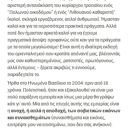
αριστερή αντανάκλαση του κυρίαρχου τροπαίου ενός 
“Πολωνού οικοδόμου” ή ενός “Λιθουανού καθαριστή” 
(καλοί, σκληρά εργαζόμενοι, απλοί άνθρωποι). Ήμασταν 
καλοί και για τα περισσότερα πρακτικά πράγματα. Αλλά 
ποτέ δεν ήμασταν αρκετά καλοί για να έχουμε 
πραγματικά άποψη: προφανώς ούτε καν για τα πράγματα 
με τα οποία μεγαλώσαμε! Είναι αυτή η ιδιαίτερη εκδοχή 
του 
οριενταλισμού
 που κρατάτε απέναντί μας, βλέποντάς 
μας σαν καθυστερημένους, ρατσιστές, πρωτόγονους, 
αλλά έντιμους – ξέρετε ακριβώς τι εννοούμε, 
παραδεχτείτε το.
Ήρθα στο Ηνωμένο Βασίλειο το 2004: πριν από 18 
χρόνια. Πολιτιστικά, ήταν και εξακολουθεί να είναι μια 
πολύ παράξενη εμπειρία και ίσως μια μέρα θα γράψω 
κάτι γι’ αυτό. Μία από τις πτυχές αυτής της εμπερίας είναι 
η 
ανοχή, ή απλά η αποδοχή, των σοβιετικών εικόνων 
και συναισθημάτων
 (συναισθήματα και εικόνες, 
επιτρέψτε μου να επισημάνω, που δεν σας ανήκουν). 