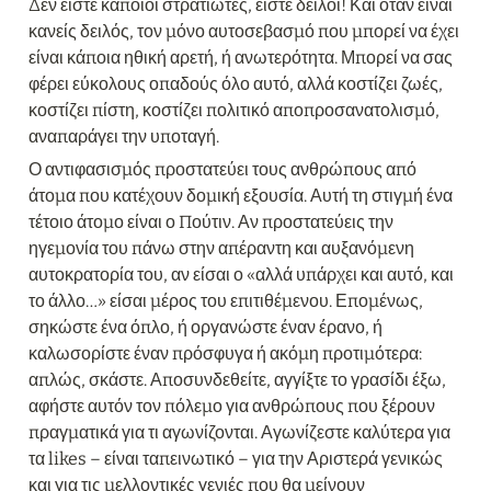
Δεν είστε κάποιοι στρατιώτες, είστε δειλοί! Και όταν είναι 
κανείς δειλός, τον μόνο αυτοσεβασμό που μπορεί να έχει 
είναι κάποια ηθική αρετή, ή ανωτερότητα. Μπορεί να σας 
φέρει εύκολους οπαδούς όλο αυτό, αλλά κοστίζει ζωές, 
κοστίζει πίστη, κοστίζει πολιτικό αποπροσανατολισμό, 
αναπαράγει την υποταγή.
Ο αντιφασισμός προστατεύει τους ανθρώπους από 
άτομα που κατέχουν δομική εξουσία. Αυτή τη στιγμή ένα 
τέτοιο άτομο είναι ο Πούτιν. Αν προστατεύεις την 
ηγεμονία του πάνω στην απέραντη και αυξανόμενη 
αυτοκρατορία του, αν είσαι ο «αλλά υπάρχει και αυτό, και 
το άλλο…» είσαι μέρος του επιτιθέμενου. Επομένως, 
σηκώστε ένα όπλο, ή οργανώστε έναν έρανο, ή 
καλωσορίστε έναν πρόσφυγα ή ακόμη προτιμότερα: 
απλώς, σκάστε. Αποσυνδεθείτε, αγγίξτε το γρασίδι έξω, 
αφήστε αυτόν τον πόλεμο για ανθρώπους που ξέρουν 
πραγματικά για τι αγωνίζονται. Αγωνίζεστε καλύτερα για 
τα likes – είναι ταπεινωτικό – για την Αριστερά γενικώς 
και για τις μελλοντικές γενιές που θα μείνουν 