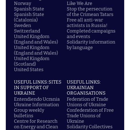
Norway
Like We Are
Spanish State
Stop the persecution
Spanish State
of the Crimean Tatars
(Catalonia)
Free all anti-war
Sweden
activists in Russia!
Switzerland
Completed campaigns
United Kingdom
and events
(England and Wales)
Solidarity information
United Kingdom
by language
(England and Wales)
United Kingdom
(Scotland)
United States
USEFUL LINKS: SITES
USEFUL LINKS:
IN SUPPORT OF
UKRAINIAN
UKRAINE
ORGANISATIONS
Entendiendo Ucrania
Federation of Trade
Ukraine Information
Unions of Ukraine
Group weekly
Confederation of Free
bulletins
Trade Unions of
Centre for Research
Ukraine
on Energy and Clean
Solidarity Collectives