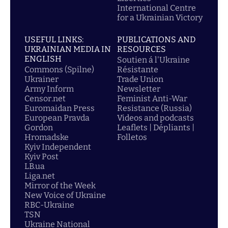
International Centre
for a Ukrainian Victory
USEFUL LINKS:
PUBLICATIONS AND
UKRAINIAN MEDIA IN
RESOURCES
ENGLISH
Soutien á l'Ukraine
Commons (Spilne)
Résistante
Ukrainer
Trade Union
Army Inform
Newsletter
Censor.net
Feminist Anti-War
Euromaidan Press
Resistance (Russia)
European Pravda
Videos and podcasts
Gordon
Leaflets | Dépliants |
Hromadske
Folletos
Kyiv Independent
Kyiv Post
LB.ua
Liga.net
Mirror of the Week
New Voice of Ukraine
RBC-Ukraine
TSN
Ukraine National