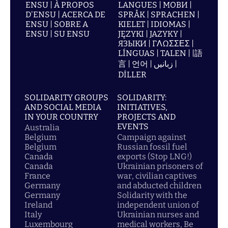
ENSU | À PROPOS
LANGUES | МОВИ |
D'ENSU | ACERCA DE
SPRÅK | SPRACHEN |
ENSU | SOBRE A
KIELET | IDIOMAS |
ENSU | SU ENSU
JĘZYKI | JAZYKY |
ЯЗЫКИ | ΓΛΩΣΣΕΣ |
LÍNGUAS | TALEN | |語
言 | 언어 | زبانیں |
DİLLER
SOLIDARITY GROUPS
SOLIDARITY:
AND SOCIAL MEDIA
INITIATIVES,
IN YOUR COUNTRY
PROJECTS AND
EVENTS
Australia
Belgium
Campaign against
Belgium
Russian fossil fuel
Canada
exports (Stop LNG!)
Canada
Ukrainian prisoners of
France
war, civilian captives
Germany
and abducted children
Germany
Solidarity with the
Ireland
independent union of
Italy
Ukrainian nurses and
Luxembourg
medical workers, Be