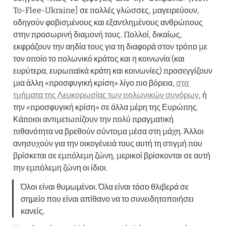
To-Flee-Ukraine] σε πολλές γλώσσες, μαγειρεύουν, 
οδηγούν φοβισμένους και εξαντλημένους ανθρώπους 
στην προσωρινή διαμονή τους. Πολλοί, δικαίως, 
εκφράζουν την αηδία τους για τη διαφορά στον τρόπο με 
τον οποίο το πολωνικό κράτος και η κοινωνία (και 
ευρύτερα, ευρωπαϊκά κράτη και κοινωνίες) προσεγγίζουν 
μια άλλη «προσφυγική κρίση» λίγο πιο βόρεια, 
στα 
τμήματα της Λευκορωσίας των πολωνικών συνόρων
, ή 
την «προσφυγική κρίση» σε άλλα μέρη της Ευρώπης. 
Κάποιοι αντιμετωπίζουν την πολύ πραγματική 
πιθανότητα να βρεθούν σύντομα μέσα στη μάχη. Άλλοι 
ανησυχούν για την οικογένειά τους αυτή τη στιγμή που 
βρίσκεται σε εμπόλεμη ζώνη, μερικοί βρίσκονται σε αυτή 
την εμπόλεμη ζώνη οι ίδιοι.
Όλοι είναι θυμωμένοι. Όλα είναι τόσο θλιβερά σε 
σημείο που είναι απίθανο να το συνειδητοποιήσει 
κανείς.