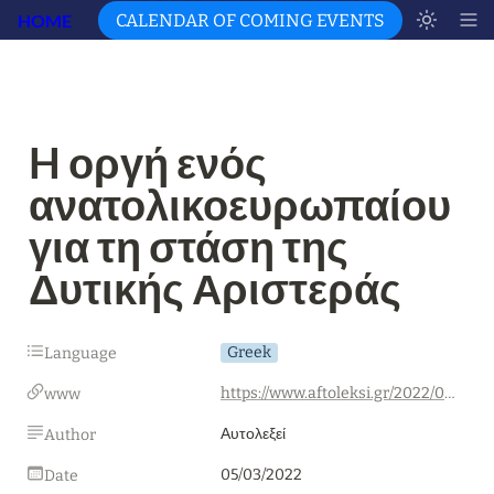
HOME
CALENDAR OF COMING EVENTS
H οργή ενός 
ανατολικοευρωπαίου 
για τη στάση της 
Δυτικής Αριστεράς
Greek
Language
https://www.aftoleksi.gr/2022/03/05/h-orgi-ton-anatolikoeyropaion-ti-dytiki-aristera/
www
Αυτολεξεί
Author
05/03/2022
Date