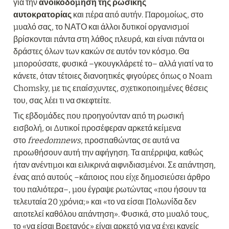
για την 
ανοικοδόμηση της ρωσικής 
αυτοκρατορίας
 και πέρα από αυτήν. Παρομοίως, στο 
μυαλό σας, το ΝΑΤΟ και άλλοι δυτικοί οργανισμοί 
βρίσκονται πάντα στη λάθος πλευρά, και είναι πάντα οι 
δράστες όλων των κακών σε αυτόν τον κόσμο. Θα 
μπορούσατε, φυσικά –γκουγκλάρετέ το– αλλά γιατί να το 
κάνετε, όταν τέτοιες διανοητικές φιγούρες όπως ο Noam 
Chomsky, με τις επαίσχυντες, σχετικοποιημένες θέσεις 
του, σας λέει τι να σκεφτείτε.
Τις εβδομάδες που προηγούνταν από τη ρωσική 
εισβολή, οι Δυτικοί προσέφεραν αρκετά κείμενα 
στο 
freedomnews
, προσπαθώντας σε αυτά να 
προωθήσουν αυτή την αφήγηση. Τα απέρριψα, καθώς 
ήταν ανέντιμοι και ειλικρινά αιφνιδιασμένοι. Σε απάντηση, 
ένας από αυτούς –κάποιος που είχε δημοσιεύσει άρθρο 
του παλιότερα–, μου έγραψε ρωτώντας «που ήσουν τα 
τελευταία 20 χρόνια;» και «το να είσαι Πολωνίδα δεν 
αποτελεί καθόλου απάντηση». Φυσικά, στο μυαλό τους, 
το «να είσαι Βρετανός» είναι αρκετό για να έχει κανείς 