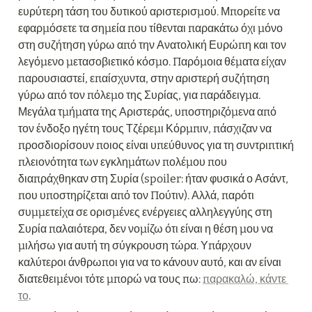
ευρύτερη τάση του δυτικού αριστερισμού. Μπορείτε να 
εφαρμόσετε τα σημεία που τίθενται παρακάτω όχι μόνο 
στη συζήτηση γύρω από την Ανατολική Ευρώπη και τον 
λεγόμενο μετασοβιετικό κόσμο. Παρόμοια θέματα είχαν 
παρουσιαστεί, επαίσχυντα, στην αριστερή συζήτηση 
γύρω από τον πόλεμο της Συρίας, για παράδειγμα. 
Μεγάλα τμήματα της Αριστεράς, υποστηριζόμενα από 
τον ένδοξο ηγέτη τους Τζέρεμι Κόρμπιν, πάσχιζαν να 
προσδιορίσουν ποιος είναι υπεύθυνος για τη συντριπτική 
πλειονότητα των εγκλημάτων πολέμου που 
διαπράχθηκαν στη Συρία (spoiler: ήταν φυσικά ο Ασάντ, 
που υποστηρίζεται από τον Πούτιν). Αλλά, παρότι 
συμμετείχα σε ορισμένες ενέργειες αλληλεγγύης στη 
Συρία παλαιότερα, δεν νομίζω ότι είναι η θέση μου να 
μιλήσω για αυτή τη σύγκρουση τώρα. Υπάρχουν 
καλύτεροι άνθρωποι για να το κάνουν αυτό, και αν είναι 
διατεθειμένοι τότε μπορώ να τους πω: 
παρακαλώ, κάντε 
το
.