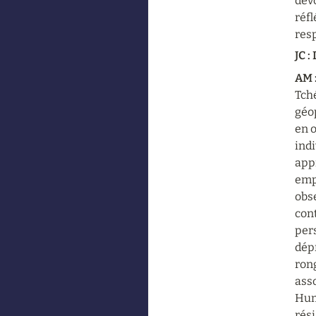
devo
réfl
resp
JC :
AM :
Tché
géop
en o
indi
appr
empê
obse
cont
pers
dépr
rong
ass
Huma
rési