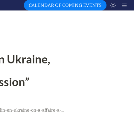
CALENDAR OF COMING EVENTS
n Ukraine, 
ssion”
https://echoslaiques.info/interview-daude-merlin-en-ukraine-on-a-affaire-a-une-histoire-demancipation-et-de-repression/