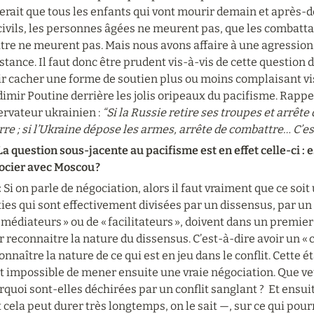
erait que tous les enfants qui vont mourir demain et après-
civils, les personnes âgées ne meurent pas, que les combattan
tre ne meurent pas. Mais nous avons affaire à une agression, 
stance. Il faut donc être prudent vis-à-vis de cette question du
r cacher une forme de soutien plus ou moins complaisant vis-
imir Poutine derrière les jolis oripeaux du pacifisme. Rappe
rvateur ukrainien : 
“Si la Russie retire ses troupes et arrête d
re ; si l’Ukraine dépose les armes, arrête de combattre… C’est 
 La question sous-jacente au pacifisme est en effet celle-ci : es
ocier avec Moscou ?
 
Si on parle de négociation, alors il faut vraiment que ce soit
ies qui sont effectivement divisées par un dissensus, par un a
 médiateurs » ou de « facilitateurs », doivent dans un premie
 reconnaitre la nature du dissensus. C’est-à-dire avoir un « c
nnaître la nature de ce qui est en jeu dans le conflit. Cette 
st impossible de mener ensuite une vraie négociation. Que veu
quoi sont-elles déchirées par un conflit sanglant ?  Et ensuit
 cela peut durer très longtemps, on le sait —, sur ce qui pou