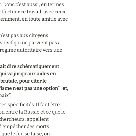
. Donc c’est aussi, en termes 
fectuer ce travail, avec ceux 
demment, en toute amitié avec 
’est pas aux citoyens 
lsif qui ne parvient pas à 
 régime autoritaire vers une 
rrait dire schématiquement 
qui va jusqu’aux aides en 
rutale, pour citer le 
sme n’est pas une option” ; et, 
paix”.
s spécificités. Il faut être 
n entre la Russie et ce que le 
 chercheurs, appellent 
x d’empêcher des morts 
que le feu se taise, on 