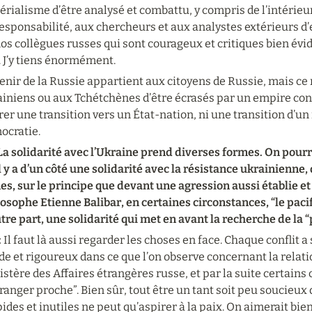
rialisme d’être analysé et combattu, y compris de l’intérieur
esponsabilité, aux chercheurs et aux analystes extérieurs d’ef
os collègues russes qui sont courageux et critiques bien évi
. J’y tiens énormément.
enir de la Russie appartient aux citoyens de Russie, mais ce n
iniens ou aux Tchétchènes d’être écrasés par un empire convu
er une transition vers un État-nation, ni une transition d’un
ocratie.
 La solidarité avec l’Ukraine prend diverses formes. On pou
l y a d’un côté une solidarité avec la résistance ukrainienne, 
s, sur le principe que devant une agression aussi établie et b
osophe Etienne Balibar, en certaines circonstances, “le pacifi
tre part, une solidarité qui met en avant la recherche de la “
 
Il faut là aussi regarder les choses en face. Chaque conflit a se
de et rigoureux dans ce que l’on observe concernant la relatio
stère des Affaires étrangères russe, et par la suite certains
tranger proche”. Bien sûr, tout être un tant soit peu soucieu
ides et inutiles ne peut qu’aspirer à la paix. On aimerait bien 