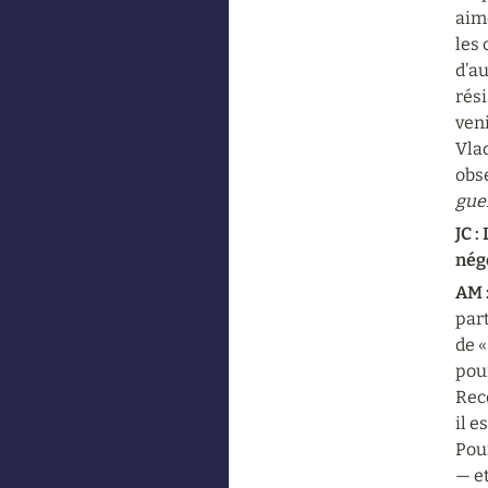
aim
les 
d’au
rési
veni
Vlad
obse
guer
JC :
nég
AM :
part
de «
pour
Reco
il e
Pour
— et