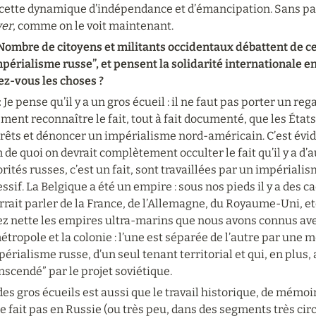
cette dynamique d’indépendance et d’émancipation. Sans parle
er
, comme on le voit maintenant.
 Nombre de citoyens et militants occidentaux débattent de ce
impérialisme russe”, et pensent la solidarité internationale
ez-vous les choses ?
 
Je pense qu’il y a un gros écueil : il ne faut pas porter un reg
ment reconnaître le fait, tout à fait documenté, que les État
rêts et dénoncer un impérialisme nord-américain. C’est éviden
de quoi on devrait complètement occulter le fait qu’il y a d’
rités russes, c’est un fait, sont travaillées par un impéria
ssif. La Belgique a été un empire : sous nos pieds il y a des ca
rait parler de la France, de l’Allemagne, du Royaume-Uni, et
ez nette les empires ultra-marins que nous avons connus avec
étropole et la colonie : l’une est séparée de l’autre par une m
périalisme russe, d’un seul tenant territorial et qui, en plus, 
nscendé” par le projet soviétique.
es gros écueils est aussi que le travail historique, de mémoire
e fait pas en Russie (ou très peu, dans des segments très circ