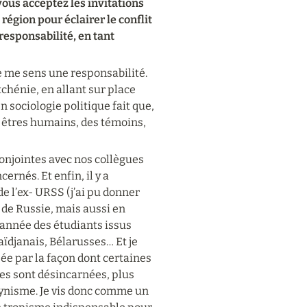
 vous acceptez les invitations 
égion pour éclairer le conflit 
esponsabilité, en tant 
 me sens une responsabilité. 
tchénie, en allant sur place 
sociologie politique fait que, 
êtres humains, des témoins, 
njointes avec nos collègues 
rnés. Et enfin, il y a 
e l’ex- URSS (j’ai pu donner 
de Russie, mais aussi en 
année des étudiants issus 
djanais, Bélarusses… Et je 
ée par la façon dont certaines 
es sont désincarnées, plus 
cynisme. Je vis donc comme un 