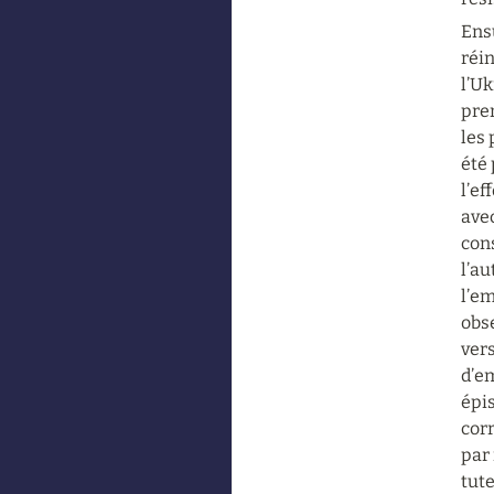
Ensu
réin
l’Uk
pre
les 
été 
l’ef
avec
cons
l’a
l’em
obse
ver
d’em
épis
corr
par 
tute