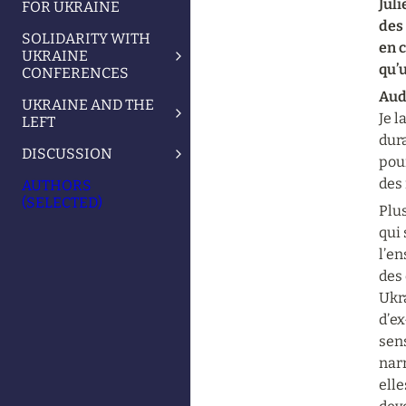
Juli
FOR UKRAINE
des 
SOLIDARITY WITH
en c
UKRAINE
qu’
CONFERENCES
Aude
UKRAINE AND THE
Je l
LEFT
dura
DISCUSSION
pou
des
AUTHORS
(SELECTED)
Plu
qui 
l’en
des 
Ukra
d’e
sens
narr
elle