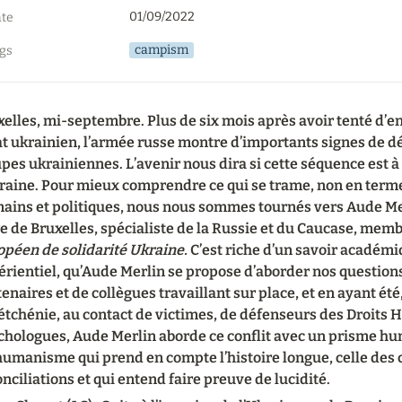
01/09/2022
te
campism
gs
elles, mi-septembre. Plus de six mois après avoir tenté d’en
at ukrainien, l’armée russe montre d’importants signes de dé
pes ukrainiennes. L’avenir nous dira si cette séquence est à 
kraine. Pour mieux comprendre ce qui se trame, non en terme
ins et politiques, nous nous sommes tournés vers Aude Merli
e de Bruxelles, spécialiste de la Russie et du Caucase, memb
opéen de solidarité Ukraine. 
C’est riche d’un savoir académi
rientiel, qu’Aude Merlin se propose d’aborder nos questions.
enaires et de collègues travaillant sur place, et en ayant été
étchénie, au contact de victimes, de défenseurs des Droits 
chologues, Aude Merlin aborde ce conflit avec un prisme huma
umanisme qui prend en compte l’histoire longue, celle des con
nciliations et qui entend faire preuve de lucidité.