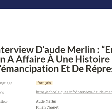
nterview D’aude Merlin : “E
n A Affaire À Une Histoire 
’émancipation Et De Répre
français
anguage
ww
Aude Merlin

thor
Julien Chanet