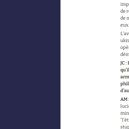
impé
de r
de n
eux
L’av
ukra
opér
dém
JC :
qu’i
arme
phil
d’au
AM :
luci
mini
“l’é
stup