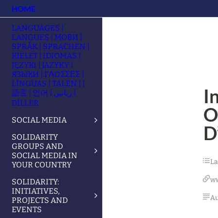
HOME
LANGUAGES |
LANGUES | МОВИ |
SPRÅK | SPRACHEN |
KIELET | IDIOMAS |
JĘZYKI | JAZYKY |
ЯЗЫКИ | ΓΛΩΣΣΕΣ |
LÍNGUAS | TALEN | |
I
語言 | 언어 | زبانیں |
DİLLER
O
SOCIAL MEDIA
D
SOLIDARITY
GROUPS AND
SOCIAL MEDIA IN
L
YOUR COUNTRY
w
SOLIDARITY:
INITIATIVES,
Au
PROJECTS AND
EVENTS