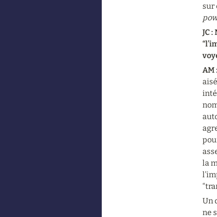
sur 
pow
JC :
“l’
voy
AM :
aisé
inté
nom 
auto
agre
pour
ass
la m
l’im
“tra
Un d
ne s