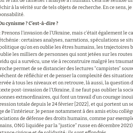
ir le fait de ramener l’analyse à l’humain. Cela me semble u
échir à la vérité sur de tels objets de recherche. En ce sens, j
onsabilité.
 Du cynisme ? C’est-à-dire ?
 
Prenons l’invasion de l’Ukraine, mais c’était également le ca
tchénie : certaines analyses, narrations, spéculations se sit
olitique qu’on en oublie les êtres humains, les trajectoires 
ublie les milliers de personnes qui sont jetées sur les routes 
vidu qui a survécu, une vie à reconstruire malgré les trauma
oche permet de se distancier des lectures “campistes” souven
chent de réfléchir et de penser la complexité des situations.
rvée à tous les niveaux et on retrouve, là aussi, la question d
exte post-invasion de l’Ukraine, il ne faut pas oublier la société
onnes extraordinaires, qui font un travail d’un courage inouï,
ession totale depuis le 24 février [2022], et qui portent un se
e de l’intérieur. Je pense notamment à des amis et/ou collè
ociations de défense des droits humains, comme par exemple
ins, ONG liquidée par la “justice” russe en décembre 2021),
stance civique et de solidarité : ils sont effondrés.