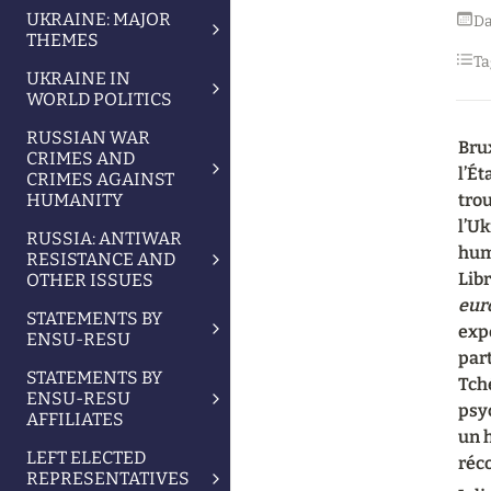
UKRAINE: MAJOR
Da
THEMES
Ta
UKRAINE IN
WORLD POLITICS
RUSSIAN WAR
Brux
CRIMES AND
l’Ét
CRIMES AGAINST
HUMANITY
trou
l’U
RUSSIA: ANTIWAR
huma
RESISTANCE AND
Libr
OTHER ISSUES
eur
STATEMENTS BY
expé
ENSU-RESU
part
STATEMENTS BY
Tch
ENSU-RESU
psy
AFFILIATES
un h
LEFT ELECTED
réco
REPRESENTATIVES