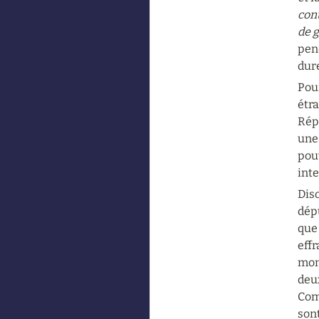
cont
de 
pend
dur
Pour
étra
Répu
une
pouv
inte
Diso
dépu
que 
effr
mon
deux
Comm
sont