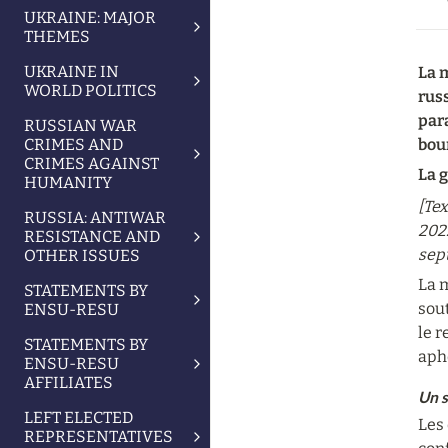
UKRAINE: MAJOR
THEMES
UKRAINE IN
La 
WORLD POLITICS
rus
para
RUSSIAN WAR
CRIMES AND
bou
CRIMES AGAINST
La g
HUMANITY
[Tex
RUSSIA: ANTIWAR
2022
RESISTANCE AND
sept
OTHER ISSUES
La m
STATEMENTS BY
sou
ENSU-RESU
le 
STATEMENTS BY
apho
ENSU-RESU
AFFILIATES
Un s
LEFT ELECTED
Les 
REPRESENTATIVES