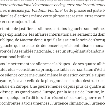
exte international de tensions et de guerre sur le continent
guerre décidés par Vladimir Poutine
." Cette phrase est juste.
ant les élections même cette phrase est restée lettre morte. S
e encore aujourd'hui.
 tenter de justifier ce silence, certains à gauche sont même a
nge explication : les affaires internationales seraient du dom
blique, de Macron donc, à qui ils laissaient le soin de s'occu
 gauche qui ne cesse de dénoncer le présidentialisme monar
oir de l'Assemblée nationale, c'est un stupéfiant abandon à 
rnational brûlant.
ns-le nettement : ce silence de la Nupes - de ses quatre alliés
tés élus - constitue sa principale faiblesse, son talon d'Ach
ce silence concerne quand même la question centrale aujourd'
ayante, à savoir celle de la plus grande et la plus destructrice
diale en Europe. Une guerre menée depuis plus de quatre moi
ième plus grand pays d'Europe, par la Russie de Poutine, le 
e quelqu'un l'a dit lors d'un récent débat sur la guerre en U
 confrontés à trois urgences : l'urgence climatique, l'urgence