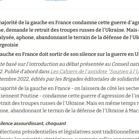
majorité de la gauche en France condamne cette guerre d'agr
se, demande le retrait des troupes russes de l'Ukraine. Ma
lysée, aphone, abandonnant le terrain de la défense de l'Ukr
rgeoisie
auche en France doit sortir de son silence sur la guerre en U
te basé sur l'introduction au débat présentée au Conseil natio
. Publié d'abord dans 
Les Cahiers de l'antidote "Soutien à l'U
embre 2022, édités par les Brigades éditoriales de solidarité
ajorité de la gauche en France - on laissera de côté les sect
tiennent Poutine - condamne cette guerre d'agression de l'
retrait des troupes russes de l'Ukraine. Mais en même temps 
ne, abandonnant le terrain de la défense de l'Ukraine à Macr
ilence assourdissant, choquant
élections présidentielles et législatives sont traditionnelle