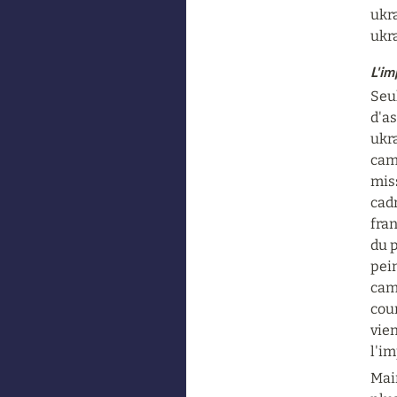
ukra
ukr
L'im
Seul
d'as
ukra
camp
mis
cadr
fran
du p
pein
cam
cour
vien
l'i
Main