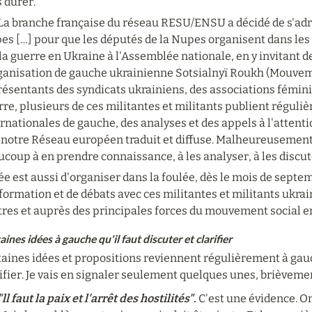
 durer.
 La branche française du réseau RESU/ENSU a décidé de s'adr
s […] pour que les députés de la Nupes organisent dans les p
la guerre en Ukraine à l'Assemblée nationale, en y invitant de
rganisation de gauche ukrainienne Sotsialnyï Roukh (Mouvem
ésentants des syndicats ukrainiens, des associations féminist
re, plusieurs de ces militantes et militants publient réguli
rnationales de gauche, des analyses et des appels à l'attenti
 notre Réseau européen traduit et diffuse. Malheureusement,
coup à en prendre connaissance, à les analyser, à les discute
ée est aussi d'organiser dans la foulée, dès le mois de septe
formation et de débats avec ces militantes et militants ukrai
tres et auprès des principales forces du mouvement social e
aines idées à gauche qu'il faut discuter et clarifier
aines idées et propositions reviennent régulièrement à gauche
ifier. Je vais en signaler seulement quelques unes, brièveme
"ll faut la paix et l'arrêt des hostilités"
.
 C'est une évidence. On