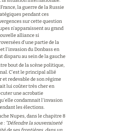
la situation internationale. 
France, la guerre de la Russie 
tratégiques pendant ces 
vergences sur cette question 
Nupes n'apparaissent au grand 
uvelle alliance si 
oversées d'une partie de la 
et l'invasion du Donbass en 
nt disparu au sein de la gauche
re bout de la scène politique, 
. C'est le principal allié 
r et redevable de son régime 
it lui coûter très cher en 
écuter une acrobatie 
qu'elle condamnait l'invasion 
pendant les élections.
che Nupes, dans le chapitre 8 
 : 
"Défendre la souveraineté 
ité de ses frontières, dans un 