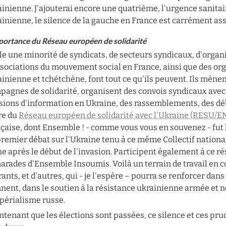
inienne. J'ajouterai encore une quatrième, l'urgence sanitair
ainienne, le silence de la gauche en France est carrément as
portance du Réseau européen de solidarité
e une minorité de syndicats, de secteurs syndicaux, d'organis
sociations du mouvement social en France, ainsi que des orga
inienne et tchétchène, font tout ce qu'ils peuvent. Ils mènent
agnes de solidarité, organisent des convois syndicaux avec 
sions d'information en Ukraine, des rassemblements, des déba
e du 
Réseau européen de solidarité avec l'Ukraine (RESU/
çaise, dont Ensemble ! - comme vous vous en souvenez - fut l'u
remier débat sur l'Ukraine tenu à ce même Collectif national l
e après le début de l'invasion. Participent également à ce r
arades d'Ensemble Insoumis. Voilà un terrain de travail en 
ants, et d'autres, qui - je l'espère – pourra se renforcer dans
nent, dans le soutien à la résistance ukrainienne armée et n
mpérialisme russe.
tenant que les élections sont passées, ce silence et ces pru