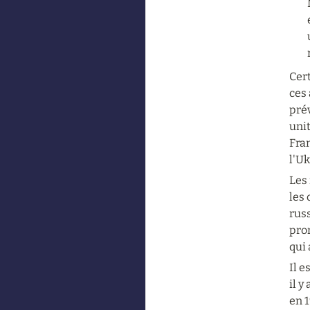
Cert
ces
prév
unit
Fran
l'Uk
Les
les 
rus
pro
qui 
Il e
il y
en 1