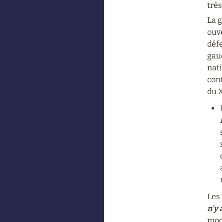
trè
La g
ouve
défe
gauc
nati
con
du X
Les
n'y 
mode