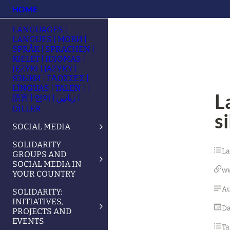
HOME
LANGUAGES |
LANGUES | МОВИ |
SPRÅK | SPRACHEN |
KIELET | IDIOMAS |
JĘZYKI | JAZYKY |
ЯЗЫКИ | ΓΛΩΣΣΕΣ |
LÍNGUAS | TALEN | |
L
語言 | 언어 | زبانیں |
DİLLER
s
SOCIAL MEDIA
SOLIDARITY
L
GROUPS AND
SOCIAL MEDIA IN
w
YOUR COUNTRY
Au
SOLIDARITY:
INITIATIVES,
Da
PROJECTS AND
EVENTS
Ta