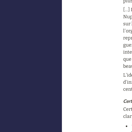
plus
[…]
Nupe
sur 
l'o
repr
guer
inte
que
beau
L'id
d'in
cen
Cert
Cert
clar