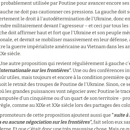
s probablement utilisée par Poutine pour avancer encore ses
auche ne doit pas cautionner ces pressions. La gauche doit s
rtement le droit à l'autodétermination de l'Ukraine, donc en p
ndre militairement devant l'agresseur – et ceci par tous les 
he doit affirmer haut et fort que l'Ukraine et son peuple mè
onale, et devrait se mobiliser massivement en leur défense, à 
tre la guerre impérialiste américaine au Vietnam dans les an
Xe siècle.
Une autre proposition qui revient régulièrement à gauche c'e
internationale sur les frontières"
.
 Une ou des conférences int
sûr utiles, mais toujours et encore à la condition première que
soit le retrait des troupes de Poutine de l'Ukraine. Sinon, ce
où les grandes puissances vont négocier avec Poutine le tracé
amputée d'un cinquième ou d'un quart de son territoire - pro
règle, comme au XIXe et XXe siècle lors des partages des colo
 promoteurs de cette proposition ajoutent aussi que 
"
suite à
a eu aucune négociation sur les frontières"
,
 fait selon eux sa
rne. Et que c'était donc une très mauvaise chose. Mais ce qui 