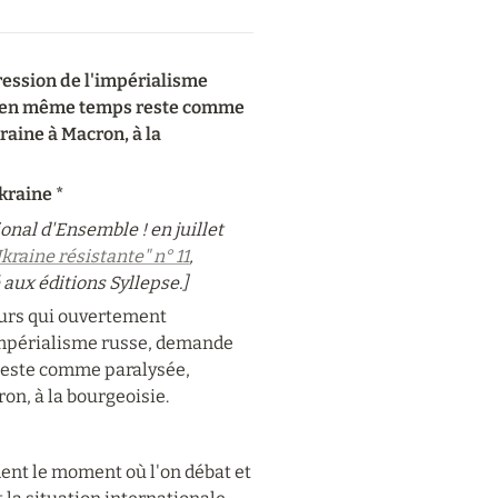
ession de l'impérialisme 
is en même temps reste comme 
aine à Macron, à la 
kraine *
nal d'Ensemble ! en juillet 
kraine résistante" n° 11
, 
 aux éditions Syllepse.]
eurs qui ouvertement 
impérialisme russe, demande 
reste comme paralysée, 
on, à la bourgeoisie.
ment le moment où l'on débat et 