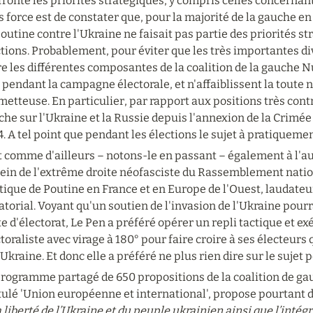
ronte les priorités stratégiques, y compris celles concernant 
 force est de constater que, pour la majorité de la gauche en 
outine contre l'Ukraine ne faisait pas partie des priorités s
tions. Probablement, pour éviter que les très importantes di
e les différentes composantes de la coalition de la gauche 
 pendant la campagne électorale, et n'affaiblissent la toute no
etteuse. En particulier, par rapport aux positions très contr
he sur l'Ukraine et la Russie depuis l'annexion de la Crimée 
. A tel point que pendant les élections le sujet à pratiqueme
 comme d'ailleurs – notons-le en passant – également à l'aut
ein de l'extrême droite néofasciste du Rassemblement national
tique de Poutine en France et en Europe de l'Ouest, laudateu
atorial. Voyant qu'un soutien de l'invasion de l'Ukraine pourra
e d'électorat, Le Pen a préféré opérer un repli tactique et ex
toraliste avec virage à 180° pour faire croire à ses électeurs 
'Ukraine. Et donc elle a préféré ne plus rien dire sur le sujet 
programme partagé de 650 propositions de la coalition de gau
tulé 'Union européenne et international', propose pourtant de
a liberté de l’Ukraine et du peuple ukrainien ainsi que l’intégr