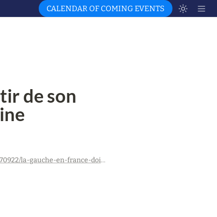
CALENDAR OF COMING EVENTS
ir de son 
aine
https://blogs.mediapart.fr/stefan-bekier/blog/070922/la-gauche-en-france-doit-sortir-de-son-silence-sur-la-guerre-en-ukraine