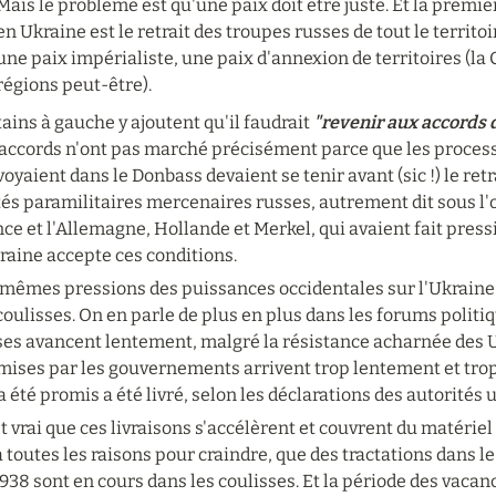
Mais le problème est qu'une paix doit être juste. Et la premièr
en Ukraine est le retrait des troupes russes de tout le territoir
une paix impérialiste, une paix d'annexion de territoires (la 
régions peut-être).
ains à gauche y ajoutent qu'il faudrait 
"revenir aux accords 
 accords n'ont pas marché précisément parce que les processu
oyaient dans le Donbass devaient se tenir avant (sic !) le retr
és paramilitaires mercenaires russes, autrement dit sous l'oc
ce et l'Allemagne, Hollande et Merkel, qui avaient fait press
raine accepte ces conditions.
 mêmes pressions des puissances occidentales sur l'Ukraine 
coulisses. On en parle de plus en plus dans les forums politi
ses avancent lentement, malgré la résistance acharnée des Uk
mises par les gouvernements arrivent trop lentement et trop
a été promis a été livré, selon les déclarations des autorités 
st vrai que ces livraisons s'accélèrent et couvrent du matérie
 a toutes les raisons pour craindre, que des tractations dans l
938 sont en cours dans les coulisses. Et la période des vacan