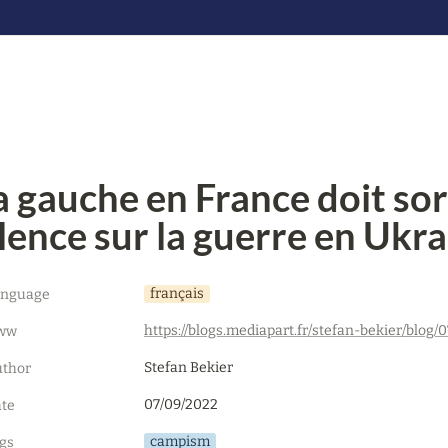
a gauche en France doit sort
ilence sur la guerre en Ukr
français
anguage
ww
Stefan Bekier
thor
07/09/2022
te
campism
gs