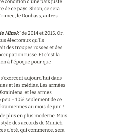
e condition d'une paix juste 
e de ce pays. Sinon, ce sera 
Crimée, le Donbass, autres 
de Minsk"
 de 2014 et 2015. Or, 
s électoraux qu'ils 
ait des troupes russes et des 
cupation russe. Et c'est la 
ion à l'époque pour que 
s'exercent aujourd'hui dans 
ques et les médias. Les armées 
rainiens, et les armes 
 peu – 10% seulement de ce 
ukrainiennes au mois de juin !
l de plus en plus moderne. Mais 
e style des accords de Munich 
ces d'été, qui commence, sera 