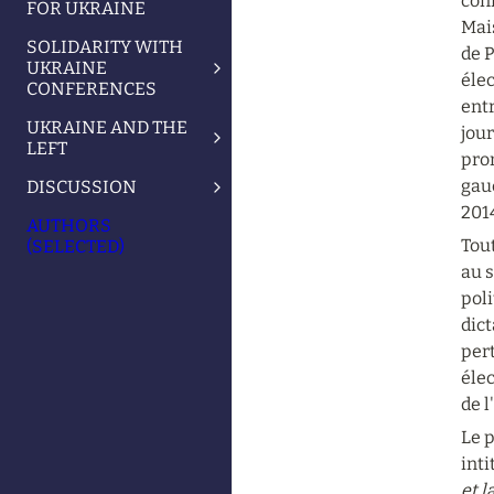
conf
FOR UKRAINE
Mais
SOLIDARITY WITH
de P
UKRAINE
élec
CONFERENCES
entr
UKRAINE AND THE
jour
LEFT
prom
gauc
DISCUSSION
2014
AUTHORS
Tout
(SELECTED)
au s
poli
dict
pert
élec
de l
Le 
inti
et l