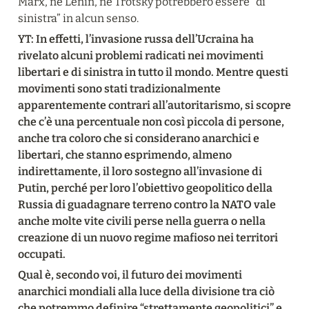
Marx, né Lenin, né Trotsky potrebbero essere “di 
sinistra” in alcun senso.
YT: In effetti, l’invasione russa dell’Ucraina ha 
rivelato alcuni problemi radicati nei movimenti 
libertari e di sinistra in tutto il mondo. Mentre questi 
movimenti sono stati tradizionalmente 
apparentemente contrari all’autoritarismo, si scopre 
che c’è una percentuale non così piccola di persone, 
anche tra coloro che si considerano anarchici e 
libertari, che stanno esprimendo, almeno 
indirettamente, il loro sostegno all’invasione di 
Putin, perché per loro l’obiettivo geopolitico della 
Russia di guadagnare terreno contro la NATO vale 
anche molte vite civili perse nella guerra o nella 
creazione di un nuovo regime mafioso nei territori 
occupati.
Qual è, secondo voi, il futuro dei movimenti 
anarchici mondiali alla luce della divisione tra ciò 
che potremmo definire “strettamente geopolitici” e 