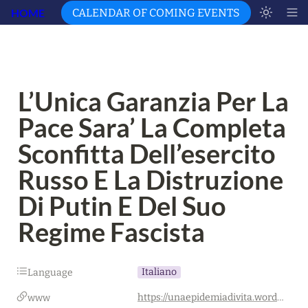
HOME
CALENDAR OF COMING EVENTS
L’Unica Garanzia Per La 
Pace Sara’ La Completa 
Sconfitta Dell’esercito 
Russo E La Distruzione 
Di Putin E Del Suo 
Regime Fascista
Italiano
Language
https://unaepidemiadivita.wordpress.com/2022/10/23/lunica-garanzia-per-la-pace-sara-la-completa-sconfitta-dellesercito-russo-e-la-distruzione-di-putin-e-del-suo-regime-fascista/
www