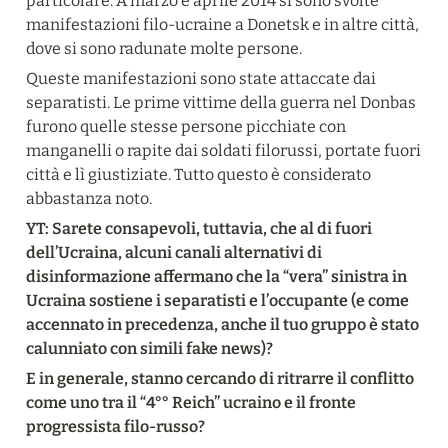
particolare. A marzo e aprile 2014 si sono svolte 
manifestazioni filo-ucraine a Donetsk e in altre città, 
dove si sono radunate molte persone.
Queste manifestazioni sono state attaccate dai 
separatisti. Le prime vittime della guerra nel Donbas 
furono quelle stesse persone picchiate con 
manganelli o rapite dai soldati filorussi, portate fuori 
città e lì giustiziate. Tutto questo è considerato 
abbastanza noto.
YT: Sarete consapevoli, tuttavia, che al di fuori 
dell’Ucraina, alcuni canali alternativi di 
disinformazione affermano che la “vera” sinistra in 
Ucraina sostiene i separatisti e l’occupante (e come 
accennato in precedenza, anche il tuo gruppo è stato 
calunniato con simili fake news)?
E in generale, stanno cercando di ritrarre il conflitto 
come uno tra il “4°° Reich” ucraino e il fronte 
progressista filo-russo?