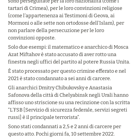
sono perseguitate per la loro nazionalità (come i 
tartari di Crimea), per le loro convinzioni religiose 
(come l’appartenenza ai Testimoni di Geova, ai 
Mormoni o alle sette non ortodosse dell’Islam), per 
non parlare della persecuzione per le loro 
convinzioni opposte.
Solo due esempi: il matematico e anarchico di Mosca 
Azat Miftahov è stato accusato di aver rotto una 
finestra negli uffici del partito al potere Russia Unita.
È stato processato per questo crimine efferato e nel 
2021 è stato condannato a sei anni di carcere.
Gli anarchici Dmitry Chibukovsky e Anastasia 
Safonova della città di Chelyabinsk negli Urali hanno 
affisso uno striscione su una recinzione con la scritta 
“L’FSB [Servizio di sicurezza federale, servizi segreti 
russi] è il principale terrorista”.
Sono stati condannati a 2,5 e 2 anni di carcere per 
questo atto. Pochi giorni fa, 10 settembre 2022.