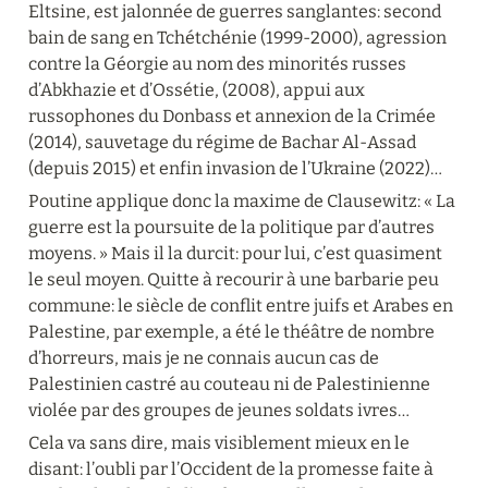
Eltsine, est jalonnée de guerres sanglantes: second 
bain de sang en Tchétchénie (1999-2000), agression 
contre la Géorgie au nom des minorités russes 
d’Abkhazie et d’Ossétie, (2008), appui aux  
russophones du Donbass et annexion de la Crimée 
(2014), sauvetage du régime de Bachar Al-Assad 
(depuis 2015) et enfin invasion de l’Ukraine (2022)…
Poutine applique donc la maxime de Clausewitz: « La 
guerre est la poursuite de la politique par d’autres 
moyens. » Mais il la durcit: pour lui, c’est quasiment 
le seul moyen. Quitte à recourir à une barbarie peu 
commune: le siècle de conflit entre juifs et Arabes en 
Palestine, par exemple, a été le théâtre de nombre 
d’horreurs, mais je ne connais aucun cas de 
Palestinien castré au couteau ni de Palestinienne  
violée par des groupes de jeunes soldats ivres…
Cela va sans dire, mais visiblement mieux en le 
disant: l’oubli par l’Occident de la promesse faite à 