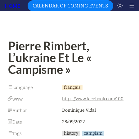
HOME
CALENDAR OF COMING EVENTS
Pierre Rimbert, 
L’ukraine Et Le « 
Campisme »
français
Language
https://www.facebook.com/100003051609284/posts/pfbid027UvWKnB5gX4ULDqKzSyASQYKd6iecPLPwqCjXtnakGH8FbvxmDLZxbQdf5xUHZSDl/?sfnsn=scwspmo
www
Dominique Vidal
Author
28/09/2022
Date
history
campism
Tags