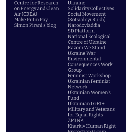
Centre for Research
Ukraine
on Energy and Clean
Solidarity Collectives
Air (CREA)
Social Movement
Make Putin Pay
(Sotsialnyi Rukh)
Simon Pirani's blog
Narodovladdia
SD Platform
National Ecological
Centre of Ukraine
Razom We Stand
Ukraine War
Environmental
Consequences Work
Group
Feminist Workshop
Ukrainian Feminist
Network
Ukrainian Women's
Fund
Ukrainian LGBT+
Military and Veterans
for Equal Rights
ZMINA
Kharkiv Human Right
Protection Group