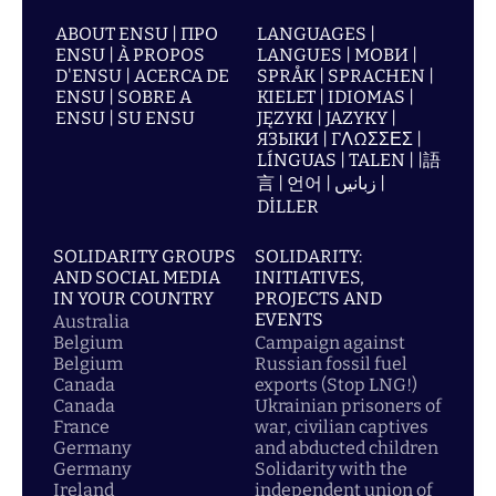
ABOUT ENSU | ПРО
LANGUAGES |
ENSU | À PROPOS
LANGUES | МОВИ |
D'ENSU | ACERCA DE
SPRÅK | SPRACHEN |
ENSU | SOBRE A
KIELET | IDIOMAS |
ENSU | SU ENSU
JĘZYKI | JAZYKY |
ЯЗЫКИ | ΓΛΩΣΣΕΣ |
LÍNGUAS | TALEN | |語
言 | 언어 | زبانیں |
DİLLER
SOLIDARITY GROUPS
SOLIDARITY:
AND SOCIAL MEDIA
INITIATIVES,
IN YOUR COUNTRY
PROJECTS AND
EVENTS
Australia
Belgium
Campaign against
Belgium
Russian fossil fuel
Canada
exports (Stop LNG!)
Canada
Ukrainian prisoners of
France
war, civilian captives
Germany
and abducted children
Germany
Solidarity with the
Ireland
independent union of