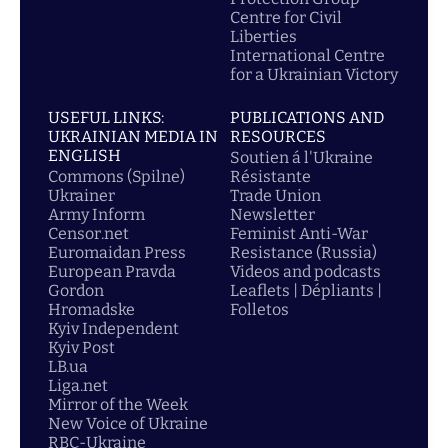
Centre for Civil
Liberties
International Centre
for a Ukrainian Victory
USEFUL LINKS:
PUBLICATIONS AND
UKRAINIAN MEDIA IN
RESOURCES
ENGLISH
Soutien á l'Ukraine
Commons (Spilne)
Résistante
Ukrainer
Trade Union
Army Inform
Newsletter
Censor.net
Feminist Anti-War
Euromaidan Press
Resistance (Russia)
European Pravda
Videos and podcasts
Gordon
Leaflets | Dépliants |
Hromadske
Folletos
Kyiv Independent
Kyiv Post
LB.ua
Liga.net
Mirror of the Week
New Voice of Ukraine
RBC-Ukraine