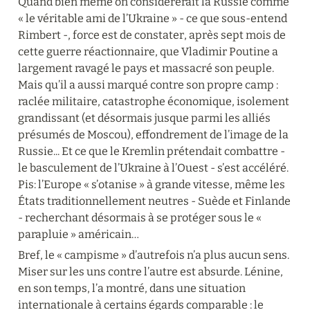
Quand bien même on considérerait la Russie comme 
« le véritable ami de l’Ukraine » - ce que sous-entend 
Rimbert -, force est de constater, après sept mois de 
cette guerre réactionnaire, que Vladimir Poutine a 
largement ravagé le pays et massacré son peuple. 
Mais qu’il a aussi marqué contre son propre camp : 
raclée militaire, catastrophe économique, isolement 
grandissant (et désormais jusque parmi les alliés 
présumés de Moscou), effondrement de l’image de la 
Russie... Et ce que le Kremlin prétendait combattre - 
le basculement de l’Ukraine à l’Ouest - s’est accéléré. 
Pis: l’Europe « s’otanise » à grande vitesse, même les 
États traditionnellement neutres - Suède et Finlande 
- recherchant désormais à se protéger sous le « 
parapluie » américain…
Bref, le « campisme » d’autrefois n’a plus aucun sens. 
Miser sur les uns contre l’autre est absurde. Lénine, 
en son temps, l’a montré, dans une situation 
internationale à certains égards comparable : le 