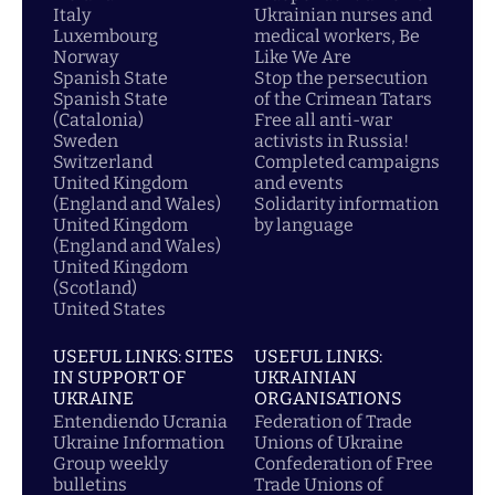
Italy
Ukrainian nurses and
Luxembourg
medical workers, Be
Norway
Like We Are
Spanish State
Stop the persecution
Spanish State
of the Crimean Tatars
(Catalonia)
Free all anti-war
Sweden
activists in Russia!
Switzerland
Completed campaigns
United Kingdom
and events
(England and Wales)
Solidarity information
United Kingdom
by language
(England and Wales)
United Kingdom
(Scotland)
United States
USEFUL LINKS: SITES
USEFUL LINKS:
IN SUPPORT OF
UKRAINIAN
UKRAINE
ORGANISATIONS
Entendiendo Ucrania
Federation of Trade
Ukraine Information
Unions of Ukraine
Group weekly
Confederation of Free
bulletins
Trade Unions of