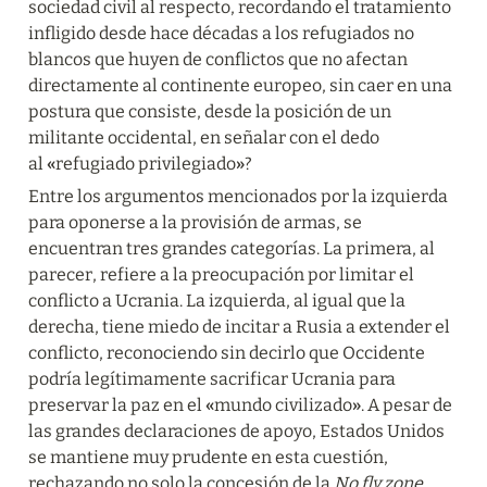
sociedad civil al respecto, recordando el tratamiento 
infligido desde hace décadas a los refugiados no 
blancos que huyen de conflictos que no afectan 
directamente al continente europeo, sin caer en una 
postura que consiste, desde la posición de un 
militante occidental, en señalar con el dedo 
al 
«
refugiado privilegiado
»
?
Entre los argumentos mencionados por la izquierda 
para oponerse a la provisión de armas, se 
encuentran tres grandes categorías. La primera, al 
parecer, refiere a la preocupación por limitar el 
conflicto a Ucrania. La izquierda, al igual que la 
derecha, tiene miedo de incitar a Rusia a extender el 
conflicto, reconociendo sin decirlo que Occidente 
podría legítimamente sacrificar Ucrania para 
preservar la paz en el 
«
mundo civilizado
»
. A pesar de 
las grandes declaraciones de apoyo, Estados Unidos 
se mantiene muy prudente en esta cuestión, 
rechazando no solo la concesión de la 
No fly zone
, 