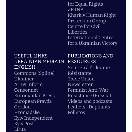
for Equal Rights
ZMINA
Kharkiv Human Right
Protection Group
Centre for Civil
Liberties
International Centre
for a Ukrainian Victory
USEFUL LINKS:
PUBLICATIONS AND
UKRAINIAN MEDIA IN
RESOURCES
ENGLISH
Soutien á l'Ukraine
Commons (Spilne)
Résistante
Ukrainer
Trade Union
Army Inform
Newsletter
Censor.net
Feminist Anti-War
Euromaidan Press
Resistance (Russia)
European Pravda
Videos and podcasts
Gordon
Leaflets | Dépliants |
Hromadske
Folletos
Kyiv Independent
Kyiv Post
LB.ua