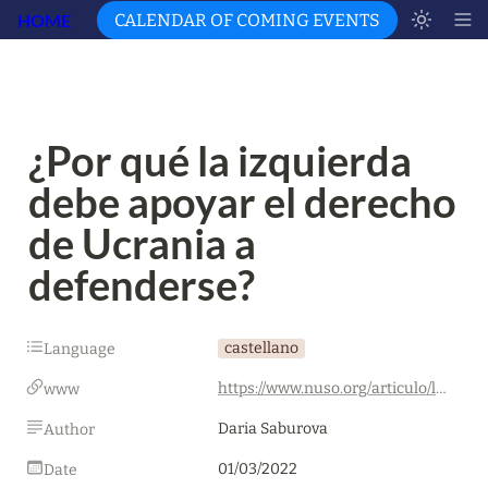
HOME
CALENDAR OF COMING EVENTS
¿Por qué la izquierda 
debe apoyar el derecho 
de Ucrania a 
defenderse?
castellano
Language
https://www.nuso.org/articulo/la-guerra-en-ucrania-y-los-dilemas-de-la-izquierda-occidental/
www
Daria Saburova
Author
01/03/2022
Date