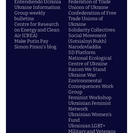
Entendiendo Ucrania
Federation of Trade
Ukraine Information
Unions of Ukraine
Group weekly
Confederation of Free
bulletins
Trade Unions of
Centre for Research
Ukraine
on Energy and Clean
Solidarity Collectives
Air (CREA)
Social Movement
Make Putin Pay
(Sotsialnyi Rukh)
Simon Pirani's blog
Narodovladdia
SD Platform
National Ecological
Centre of Ukraine
Razom We Stand
Ukraine War
Environmental
Consequences Work
Group
Feminist Workshop
Ukrainian Feminist
Network
Ukrainian Women's
Fund
Ukrainian LGBT+
Military and Veterans