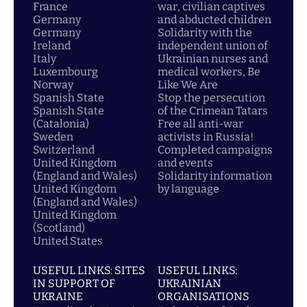
France
war, civilian captives
Germany
and abducted children
Germany
Solidarity with the
Ireland
independent union of
Italy
Ukrainian nurses and
Luxembourg
medical workers, Be
Norway
Like We Are
Spanish State
Stop the persecution
Spanish State
of the Crimean Tatars
(Catalonia)
Free all anti-war
Sweden
activists in Russia!
Switzerland
Completed campaigns
United Kingdom
and events
(England and Wales)
Solidarity information
United Kingdom
by language
(England and Wales)
United Kingdom
(Scotland)
United States
USEFUL LINKS: SITES
USEFUL LINKS:
IN SUPPORT OF
UKRAINIAN
UKRAINE
ORGANISATIONS