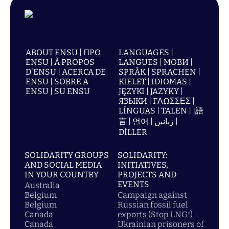
ABOUT ENSU | ПРО
LANGUAGES |
ENSU | À PROPOS
LANGUES | МОВИ |
D'ENSU | ACERCA DE
SPRÅK | SPRACHEN |
ENSU | SOBRE A
KIELET | IDIOMAS |
ENSU | SU ENSU
JĘZYKI | JAZYKY |
ЯЗЫКИ | ΓΛΩΣΣΕΣ |
LÍNGUAS | TALEN | |語
言 | 언어 | زبانیں |
DİLLER
SOLIDARITY GROUPS
SOLIDARITY:
AND SOCIAL MEDIA
INITIATIVES,
IN YOUR COUNTRY
PROJECTS AND
EVENTS
Australia
Belgium
Campaign against
Belgium
Russian fossil fuel
Canada
exports (Stop LNG!)
Canada
Ukrainian prisoners of