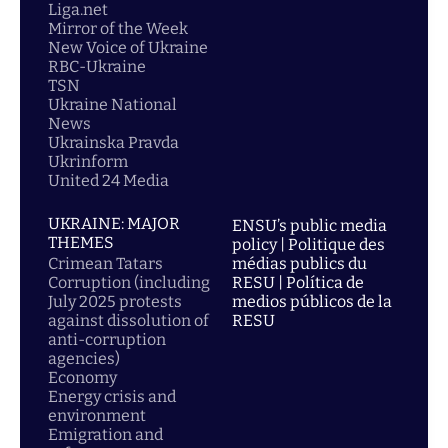
Liga.net
Mirror of the Week
New Voice of Ukraine
RBC-Ukraine
TSN
Ukraine National
News
Ukrainska Pravda
Ukrinform
United 24 Media
UKRAINE: MAJOR
ENSU’s public media
THEMES
policy | Politique des
Crimean Tatars
médias publics du
Corruption (including
RESU | Política de
July 2025 protests
medios públicos de la
against dissolution of
RESU
anti-corruption
agencies)
Economy
Energy crisis and
environment
Emigration and