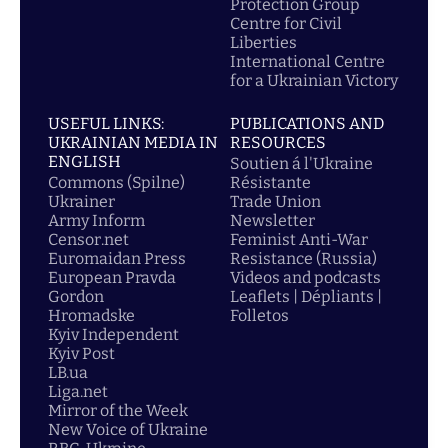
Protection Group
Centre for Civil
Liberties
International Centre
for a Ukrainian Victory
USEFUL LINKS:
PUBLICATIONS AND
UKRAINIAN MEDIA IN
RESOURCES
ENGLISH
Soutien á l'Ukraine
Commons (Spilne)
Résistante
Ukrainer
Trade Union
Army Inform
Newsletter
Censor.net
Feminist Anti-War
Euromaidan Press
Resistance (Russia)
European Pravda
Videos and podcasts
Gordon
Leaflets | Dépliants |
Hromadske
Folletos
Kyiv Independent
Kyiv Post
LB.ua
Liga.net
Mirror of the Week
New Voice of Ukraine