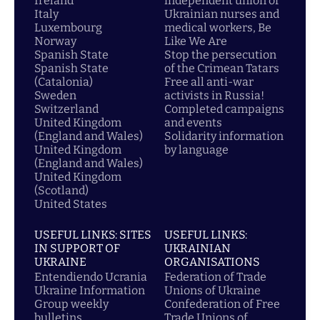
Ireland
independent union of
Italy
Ukrainian nurses and
Luxembourg
medical workers, Be
Norway
Like We Are
Spanish State
Stop the persecution
Spanish State
of the Crimean Tatars
(Catalonia)
Free all anti-war
Sweden
activists in Russia!
Switzerland
Completed campaigns
United Kingdom
and events
(England and Wales)
Solidarity information
United Kingdom
by language
(England and Wales)
United Kingdom
(Scotland)
United States
USEFUL LINKS: SITES
USEFUL LINKS:
IN SUPPORT OF
UKRAINIAN
UKRAINE
ORGANISATIONS
Entendiendo Ucrania
Federation of Trade
Ukraine Information
Unions of Ukraine
Group weekly
Confederation of Free
bulletins
Trade Unions of