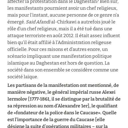
affecter la protestation dans le Daghestan? Bien sûr, 
les manifestants pourraient avoir un chef religieux, 
mais pour l’instant, aucune personne de ce genre n’a 
émergé. 
Said Afandi
 al-Chirkawi a autrefois joué le 
rôle d’un chef religieux, mais il a été tué dans une 
attaque terroriste en août 2012. Il était assez influent 
bien qu’il était affilié à l’Administration religeuse 
officielle. Pour ces raisons et d’autres enore, un 
scénario impliquant une manifestation politique 
islamique au Daghestan est hors de question. La 
société dans son ensemble se considère comme une 
société laïque.
Les partisans de la manifestation ont mentionné, de 
manière négative, le général impérial russe Alexei 
Iermolov [1777-1861, il se distingue par la brutalité de 
sa répression au nom d’Alexandre 1er], le qualifiant 
de «fondateur de la police dans le Caucase». Quelle 
est l’importance de la guerre du Caucase [elle 
désigne la suite d’opérations militaires – sur la 