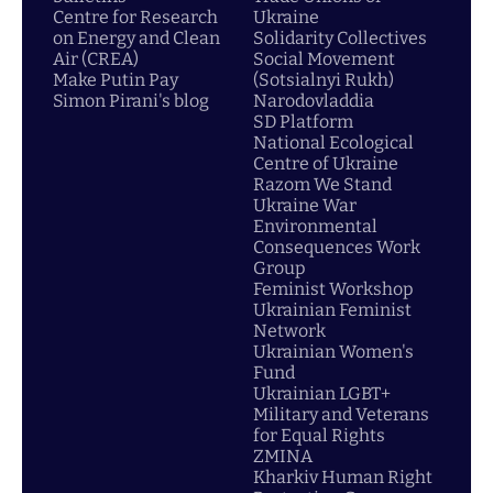
Centre for Research
Ukraine
on Energy and Clean
Solidarity Collectives
Air (CREA)
Social Movement
Make Putin Pay
(Sotsialnyi Rukh)
Simon Pirani's blog
Narodovladdia
SD Platform
National Ecological
Centre of Ukraine
Razom We Stand
Ukraine War
Environmental
Consequences Work
Group
Feminist Workshop
Ukrainian Feminist
Network
Ukrainian Women's
Fund
Ukrainian LGBT+
Military and Veterans
for Equal Rights
ZMINA
Kharkiv Human Right