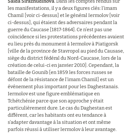
Saida Sirazhudinova
. Dans les comptes rendus sur 
les manifestations, il y a deux figures clés: l’imam 
Chamil [voir ci-dessus] et le général Iermolov [voir 
ci-dessus], qui étaient des adversaires pendant la 
guerre du Caucase [1817-1864]. Ce n’est pas une 
coïncidence si les protestations précédentes avaient 
eu lieu près du monument à Iermolov à Piatigorsk 
[ville de la province de Stavropol au pied du Causase, 
siège du district fédéral du Nord-Caucase, lors de la 
création de celui-ci en janvier 2010]. Cependant, la 
bataille de Gounib [en 1859: les forces russes se 
défont de la résistance de l’imam Chamil] est un 
événement plus important pour les Daghestanais. 
Iermolov est une figure emblématique en 
Tchétchénie parce que son approche y était 
particulièrement dure. Le cas du Daghestan est 
différent, car les habitants ont eu tendance à 
s’adapter davantage à la situation et ont même 
parfois réussi à utiliser Iermolov à leur avantage.