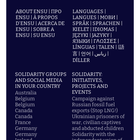
ABOUT ENSU | ПРО
LANGUAGES |
ENSU | À PROPOS
LANGUES | МОВИ |
D'ENSU | ACERCA DE
SPRÅK | SPRACHEN |
ENSU | SOBRE A
KIELET | IDIOMAS |
ENSU | SU ENSU
JĘZYKI | JAZYKY |
ЯЗЫКИ | ΓΛΩΣΣΕΣ |
LÍNGUAS | TALEN | |語
言 | 언어 | زبانیں |
DİLLER
SOLIDARITY GROUPS
SOLIDARITY:
AND SOCIAL MEDIA
INITIATIVES,
IN YOUR COUNTRY
PROJECTS AND
EVENTS
Australia
Belgium
Campaign against
Belgium
Russian fossil fuel
Canada
exports (Stop LNG!)
Canada
Ukrainian prisoners of
France
war, civilian captives
Germany
and abducted children
Germany
Solidarity with the