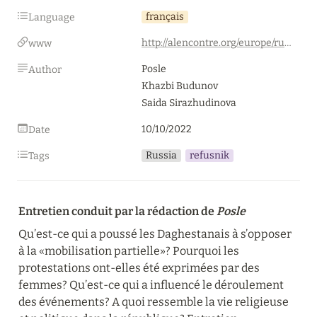
français
Language
http://alencontre.org/europe/russie/russie-daghestan-guerre-dans-presque-tous-les-villages-quelquun-a-ete-tue-reactions-suite-a-lannonce-de-la-mobilisation-partielle.html
www
Posle

Author
Khazbi Budunov

Saida Sirazhudinova
10/10/2022
Date
Russia
refusnik
Tags
Entretien conduit par la rédaction de 
Posle
Qu’est-ce qui a poussé les Daghestanais à s’opposer 
à la «mobilisation partielle»? Pourquoi les 
protestations ont-elles été exprimées par des 
femmes? Qu’est-ce qui a influencé le déroulement 
des événements? A quoi ressemble la vie religieuse 