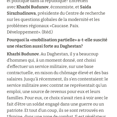
et politique dans la république? Entretien 
avec 
Khazbi Budunov
, économiste, et 
Saida 
Sirazhudinova
, présidente du Centre de recherche 
sur les questions globales de la modernité et les 
problèmes régionaux «Caucase. Paix. 
Développement». (Réd.)
Pourquoi la «mobilisation partielle» a-t-elle suscité 
une réaction aussi forte au Daghestan?
Khazbi Budunov.
 Au Daghestan, il y a beaucoup 
d’hommes qui, à un moment donné, ont choisi 
d’effectuer un service militaire, sur une base 
contractuelle, en raison du chômage élevé et des bas 
salaires. Jusqu’à récemment, ils s’en contentaient: le 
service militaire avec contrat ne représentait qu’un 
emploi, une source de revenus pour eux et leurs 
familles. Pour eux, ce choix n’avait rien à voir avec le 
fait d’être un soldat engagé dans une guerre ou un 
patriote. Et tout d’un coup, ils se sont retrouvés en 
Ukraine, dans une zone de combat. Il est révélateur 