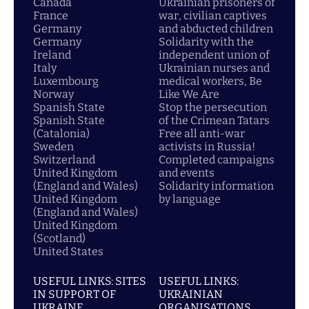
Canada
Ukrainian prisoners of
France
war, civilian captives
Germany
and abducted children
Germany
Solidarity with the
Ireland
independent union of
Italy
Ukrainian nurses and
Luxembourg
medical workers, Be
Norway
Like We Are
Spanish State
Stop the persecution
Spanish State
of the Crimean Tatars
(Catalonia)
Free all anti-war
Sweden
activists in Russia!
Switzerland
Completed campaigns
United Kingdom
and events
(England and Wales)
Solidarity information
United Kingdom
by language
(England and Wales)
United Kingdom
(Scotland)
United States
USEFUL LINKS: SITES
USEFUL LINKS:
IN SUPPORT OF
UKRAINIAN
UKRAINE
ORGANISATIONS