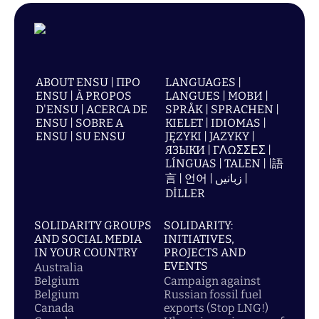
ABOUT ENSU | ПРО
LANGUAGES |
ENSU | À PROPOS
LANGUES | МОВИ |
D'ENSU | ACERCA DE
SPRÅK | SPRACHEN |
ENSU | SOBRE A
KIELET | IDIOMAS |
ENSU | SU ENSU
JĘZYKI | JAZYKY |
ЯЗЫКИ | ΓΛΩΣΣΕΣ |
LÍNGUAS | TALEN | |語
言 | 언어 | زبانیں |
DİLLER
SOLIDARITY GROUPS
SOLIDARITY:
AND SOCIAL MEDIA
INITIATIVES,
IN YOUR COUNTRY
PROJECTS AND
EVENTS
Australia
Belgium
Campaign against
Belgium
Russian fossil fuel
Canada
exports (Stop LNG!)