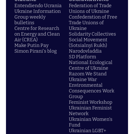
Entendiendo Ucrania
Federation of Trade
Ukraine Information
Unions of Ukraine
Group weekly
Confederation of Free
bulletins
Trade Unions of
Centre for Research
Ukraine
on Energy and Clean
Solidarity Collectives
Air (CREA)
Social Movement
Make Putin Pay
(Sotsialnyi Rukh)
Simon Pirani's blog
Narodovladdia
SD Platform
National Ecological
Centre of Ukraine
Razom We Stand
Ukraine War
Environmental
Consequences Work
Group
Feminist Workshop
Ukrainian Feminist
Network
Ukrainian Women's
Fund
Ukrainian LGBT+