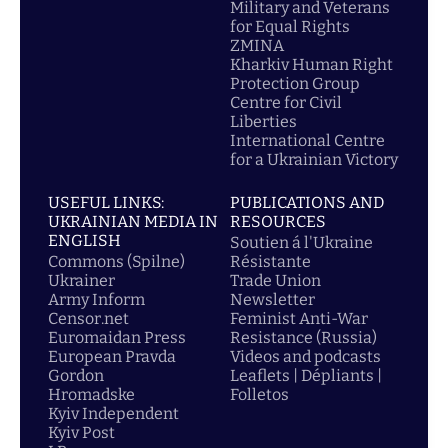
Military and Veterans
for Equal Rights
ZMINA
Kharkiv Human Right
Protection Group
Centre for Civil
Liberties
International Centre
for a Ukrainian Victory
USEFUL LINKS:
PUBLICATIONS AND
UKRAINIAN MEDIA IN
RESOURCES
ENGLISH
Soutien á l'Ukraine
Commons (Spilne)
Résistante
Ukrainer
Trade Union
Army Inform
Newsletter
Censor.net
Feminist Anti-War
Euromaidan Press
Resistance (Russia)
European Pravda
Videos and podcasts
Gordon
Leaflets | Dépliants |
Hromadske
Folletos
Kyiv Independent
Kyiv Post