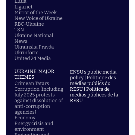
LB.ua
Liga.net
Mirror of the Week
New Voice of Ukraine
RBC-Ukraine
TSN
Ukraine National
News
Ukrainska Pravda
Ukrinform
United 24 Media
UKRAINE: MAJOR
ENSU’s public media
THEMES
policy | Politique des
Crimean Tatars
médias publics du
Corruption (including
RESU | Política de
July 2025 protests
medios públicos de la
against dissolution of
RESU
anti-corruption
agencies)
Economy
Energy crisis and
environment
Emigration and