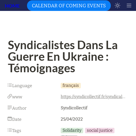
HOME
CALENDAR OF COMING EVENTS
Syndicalistes Dans La 
Guerre En Ukraine : 
Témoignages
français
Language
https://syndicollectif.fr/syndicalistes-dans-la-guerre-en-ukraine-temoignages/
www
Syndicollectif
Author
25/04/2022
Date
Solidarity
social justice
Tags