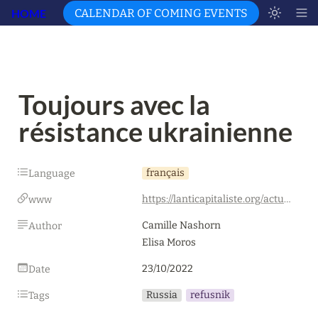
HOME
CALENDAR OF COMING EVENTS
Toujours avec la 
résistance ukrainienne
français
Language
https://lanticapitaliste.org/actualite/international/toujours-avec-la-resistance-ukrainienne
www
Camille Nashorn

Author
Elisa Moros
23/10/2022
Date
Russia
refusnik
Tags