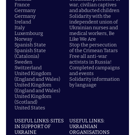
France
war, civilian captives
Germany
and abducted children
Germany
Solidarity with the
Ireland
independent union of
Italy
Ukrainian nurses and
Luxembourg
medical workers, Be
Norway
Like We Are
Spanish State
Stop the persecution
Spanish State
of the Crimean Tatars
(Catalonia)
Free all anti-war
Sweden
activists in Russia!
Switzerland
Completed campaigns
United Kingdom
and events
(England and Wales)
Solidarity information
United Kingdom
by language
(England and Wales)
United Kingdom
(Scotland)
United States
USEFUL LINKS: SITES
USEFUL LINKS:
IN SUPPORT OF
UKRAINIAN
UKRAINE
ORGANISATIONS