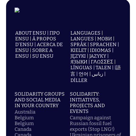
ABOUT ENSU | ПРО
LANGUAGES |
ENSU | À PROPOS
LANGUES | МОВИ |
D'ENSU | ACERCA DE
SPRÅK | SPRACHEN |
ENSU | SOBRE A
KIELET | IDIOMAS |
ENSU | SU ENSU
JĘZYKI | JAZYKY |
ЯЗЫКИ | ΓΛΩΣΣΕΣ |
LÍNGUAS | TALEN | |語
言 | 언어 | زبانیں |
DİLLER
SOLIDARITY GROUPS
SOLIDARITY:
AND SOCIAL MEDIA
INITIATIVES,
IN YOUR COUNTRY
PROJECTS AND
EVENTS
Australia
Belgium
Campaign against
Belgium
Russian fossil fuel
Canada
exports (Stop LNG!)
Canada
Ukrainian prisoners of