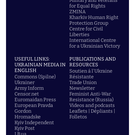
Military and Veterans
for Equal Rights
ZMINA
Kharkiv Human Right
Protection Group
Centre for Civil
Liberties
International Centre
for a Ukrainian Victory
USEFUL LINKS:
PUBLICATIONS AND
UKRAINIAN MEDIA IN
RESOURCES
ENGLISH
Soutien á l'Ukraine
Commons (Spilne)
Résistante
Ukrainer
Trade Union
Army Inform
Newsletter
Censor.net
Feminist Anti-War
Euromaidan Press
Resistance (Russia)
European Pravda
Videos and podcasts
Gordon
Leaflets | Dépliants |
Hromadske
Folletos
Kyiv Independent
Kyiv Post
LB.ua