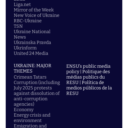
Liga.net
Mirror of the Week
New Voice of Ukraine
RBC-Ukraine
TSN
Ukraine National
News
Ukrainska Pravda
Ukrinform
United 24 Media
UKRAINE: MAJOR
ENSU’s public media
THEMES
policy | Politique des
Crimean Tatars
médias publics du
Corruption (including
RESU | Política de
July 2025 protests
medios públicos de la
against dissolution of
RESU
anti-corruption
agencies)
Economy
Energy crisis and
environment
Emigration and