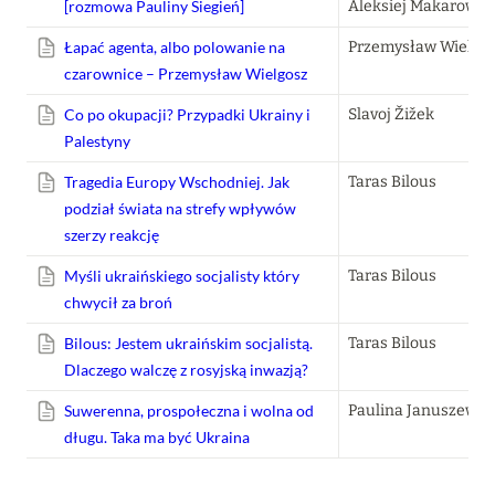
[rozmowa Pauliny Siegień]
Aleksiej Makarow
Łapać agenta, albo polowanie na
Przemysław Wielgo
czarownice – Przemysław Wielgosz
Co po okupacji? Przypadki Ukrainy i
Slavoj Žižek
Palestyny
Tragedia Europy Wschodniej. Jak
Taras Bilous
podział świata na strefy wpływów
szerzy reakcję
Myśli ukraińskiego socjalisty który
Taras Bilous
chwycił za broń
Bilous: Jestem ukraińskim socjalistą.
Taras Bilous
Dlaczego walczę z rosyjską inwazją?
Suwerenna, prospołeczna i wolna od
Paulina Januszewsk
długu. Taka ma być Ukraina