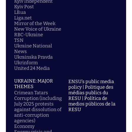
Kyiv Independent
Kyiv Post
LB.ua
Liga.net
Mirror of the Week
New Voice of Ukraine
RBC-Ukraine
TSN
Ukraine National
News
Ukrainska Pravda
Ukrinform
United 24 Media
UKRAINE: MAJOR
ENSU’s public media
THEMES
policy | Politique des
Crimean Tatars
médias publics du
Corruption (including
RESU | Política de
July 2025 protests
medios públicos de la
against dissolution of
RESU
anti-corruption
agencies)
Economy
Energy crisis and