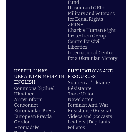
Fund
Ukrainian LGBT+
Military and Veterans
for Equal Rights
ZMINA
Kharkiv Human Right
Protection Group
Centre for Civil
Liberties
International Centre
for a Ukrainian Victory
USEFUL LINKS:
PUBLICATIONS AND
UKRAINIAN MEDIA IN
RESOURCES
ENGLISH
Soutien á l'Ukraine
Commons (Spilne)
Résistante
Ukrainer
Trade Union
Army Inform
Newsletter
Censor.net
Feminist Anti-War
Euromaidan Press
Resistance (Russia)
European Pravda
Videos and podcasts
Gordon
Leaflets | Dépliants |
Hromadske
Folletos