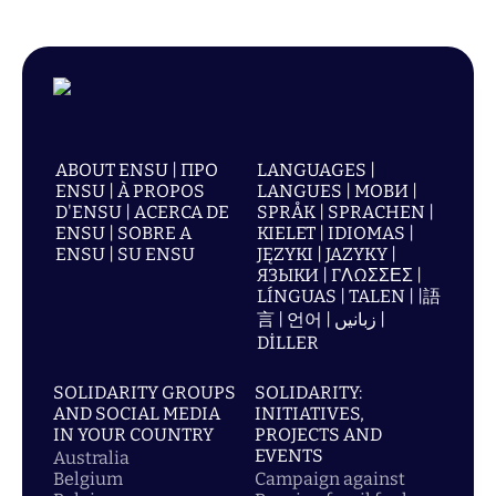
ABOUT ENSU | ПРО
LANGUAGES |
ENSU | À PROPOS
LANGUES | МОВИ |
D'ENSU | ACERCA DE
SPRÅK | SPRACHEN |
ENSU | SOBRE A
KIELET | IDIOMAS |
ENSU | SU ENSU
JĘZYKI | JAZYKY |
ЯЗЫКИ | ΓΛΩΣΣΕΣ |
LÍNGUAS | TALEN | |語
言 | 언어 | زبانیں |
DİLLER
SOLIDARITY GROUPS
SOLIDARITY:
AND SOCIAL MEDIA
INITIATIVES,
IN YOUR COUNTRY
PROJECTS AND
EVENTS
Australia
Belgium
Campaign against