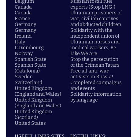
Belgium
Russian fossil fuel
Canada
exports (Stop LNG!)
Canada
Ukrainian prisoners of
France
war, civilian captives
Germany
and abducted children
Germany
Solidarity with the
Ireland
independent union of
Italy
Ukrainian nurses and
Luxembourg
medical workers, Be
Norway
Like We Are
Spanish State
Stop the persecution
Spanish State
of the Crimean Tatars
(Catalonia)
Free all anti-war
Sweden
activists in Russia!
Switzerland
Completed campaigns
United Kingdom
and events
(England and Wales)
Solidarity information
United Kingdom
by language
(England and Wales)
United Kingdom
(Scotland)
United States
USEFUL LINKS: SITES
USEFUL LINKS: