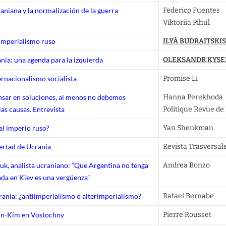
raniana y la normalización de la guerra
Federico Fuentes

Viktoriia Pihul
 imperialismo ruso
ILYÁ BUDRAITSKIS
nia: una agenda para la izquierda
OLEKSANDR KYSE
ernacionalismo socialista
Promise Li
nsar en soluciones, al menos no debemos
Hanna Perekhoda

as causas. Entrevista
Politique Revue de
al imperio ruso?
Yan Shenkman
bertad de Ucrania
Revista Trasversal
uk, analista ucraniano: “Que Argentina no tenga
Andrea Bonzo
ada en Kiev es una vergüenza”
rania: ¿antiimperialismo o alterimperialismo?
Rafael Bernabe
in-Kim en Vostochny
Pierre Rousset