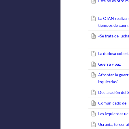
Este no es otro m
La OTAN realiza m
tiempos de guerr
«Se trata de luch
La dudosa cobert
Guerra y paz
Afrontar la guer
izquierdas"
Declaración del S
Comunicado del 
Las izquierdas uc
Ucrania, tercer a