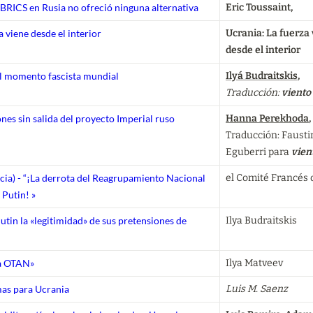
 BRICS en Rusia no ofreció ninguna alternativa
Eric Toussaint, 
a viene desde el interior
Ucrania: La fuerza 
desde el interior
el momento fascista mundial
Ilyá Budraitskis
, 
Traducción: 
viento
jones sin salida del proyecto Imperial ruso
Hanna Perekhoda
, 
Traducción: Faustin
Eguberri para 
vien
ncia) - “¡La derrota del Reagrupamiento Nacional
el Comité Francés 
 Putin! »
tin la «legitimidad» de sus pretensiones de
Ilya Budraitskis
la OTAN»
Ilya Matveev
as para Ucrania
Luis M. Saenz