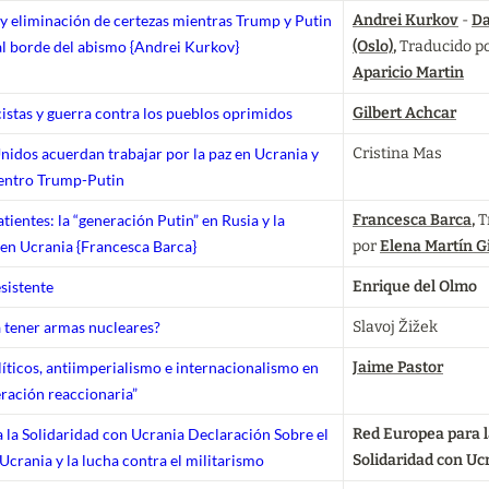
 y eliminación de certezas mientras Trump y Putin
Andrei Kurkov
 - 
Da
al borde del abismo {
Andrei Kurkov
}
(Oslo)
, 
Traducido po
Aparicio Martin
istas y guerra contra los pueblos oprimidos
Gilbert Achcar
nidos acuerdan trabajar por la paz en Ucrania y
Cristina Mas
uentro Trump-Putin
ientes: la “generación Putin” en Rusia y la
Francesca Barca
, 
T
 en Ucrania {Francesca Barca}
por 
Elena Martín Gi
sistente
Enrique del Olmo
 tener armas nucleares?
Slavoj Žižek
íticos, antiimperialismo e internacionalismo en
Jaime Pastor
eración reaccionaria”
 la Solidaridad con Ucrania Declaración Sobre el
Red Europea para l
crania y la lucha contra el militarismo
Solidaridad con Uc