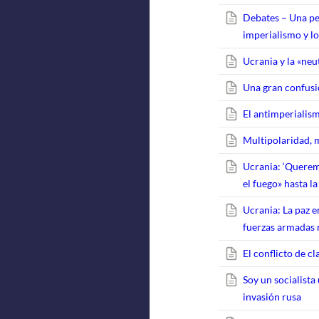
Debates – Una per
imperialismo y lo
Ucrania y la «neu
Una gran confusió
El antimperialis
Multipolaridad, 
Ucrania: ‘Querem
el fuego» hasta l
Ucrania: La paz e
fuerzas armadas 
El conflicto de c
Soy un socialista
invasión rusa