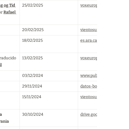
g og Tid 
25/02/2025
voxeurop.eu
r 
Rafael 
20/02/2025
vientosur.info
18/02/2025
es.ara.cat
raducido 
13/02/2025
voxeurop.eu
l
03/12/2024
www.publico.es
29/11/2024
datos-bo.com
15/11/2024
vientosur.info
a 
30/10/2024
drive.google.com
rania