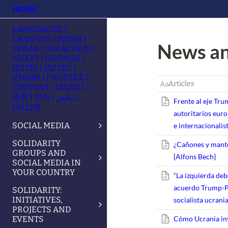
HOME
LANGUAGES |
LANGUES | МОВИ |
News an
SPRÅK | SPRACHEN |
KIELET | IDIOMAS |
JĘZYKI | JAZYKY |
ЯЗЫКИ | ΓΛΩΣΣΕΣ |
Articles
LÍNGUAS | TALEN | |
語言 | 언어 | زبانیں |
Frente al eje Tr
DİLLER
autoritarios euro
SOCIAL MEDIA
e internacionalist
SOLIDARITY
¿Cañones y manteq
GROUPS AND
{
Alfons Bech}
SOCIAL MEDIA IN
YOUR COUNTRY
“La izquierda deb
acuerdo Trump-Put
SOLIDARITY:
INITIATIVES,
socialista ucrani
PROJECTS AND
EVENTS
Cómo Ucrania inv