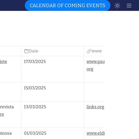
CALENDAR OF COMING EVENTS
Date
www
iste
17/03/2025
www.gaucheanticapitalist
org
15/03/2025
revista 
13/03/2025
links.org.au
es
inosa 
01/03/2025
www.eldiario.es