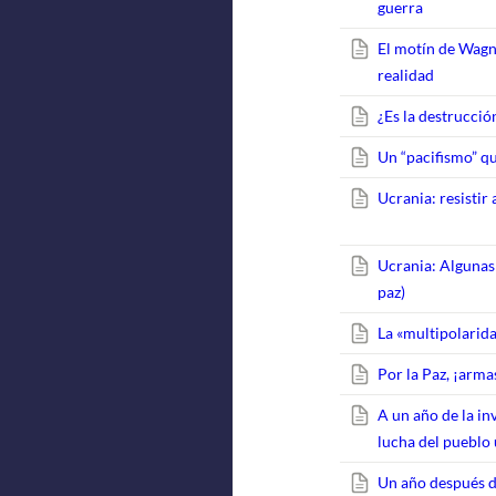
guerra
El motín de Wagn
realidad
¿Es la destrucció
Un “pacifismo” q
Ucrania: resistir
Ucrania: Algunas 
paz)
La «multipolarida
Por la Paz, ¡arma
A un año de la in
lucha del pueblo
Un año después d