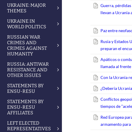
UKRAINE: MAJOR
Guerra, pérdidas
THEMES
llevan a Ucrania 
UKRAINE IN
WORLD POLITICS
Paz entre neofasc
RUSSIAN WAR
Rusia y Estados U
CRIMES AND
CRIMES AGAINST
preparan el enc
HUMANITY
Apáticos o combat
RUSSIA: ANTIWAR
llamada al frente
RESISTANCE AND
OTHER ISSUES
Con la Ucrania re
STATEMENTS BY
¿Debería Ucrania
ENSU-RESU
Conflictos geopol
STATEMENTS BY
tiempos de “acel
ENSU-RESU
AFFILIATES
Red Europea para
LEFT ELECTED
armamento para U
REPRESENTATIVES