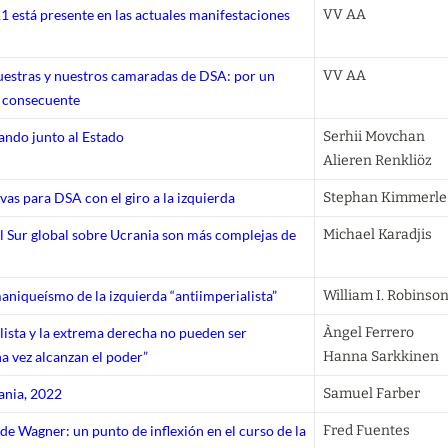
11 está presente en las actuales manifestaciones
VV AA
nuestras y nuestros camaradas de DSA: por un
VV AA
 consecuente
ando junto al Estado
Serhii Movchan

Alieren Renkliöz
as para DSA con el giro a la izquierda
Stephan Kimmerle
el Sur global sobre Ucrania son más complejas de
Michael Karadjis
aniqueísmo de la izquierda “antiimperialista”
William I. Robinso
lista y la extrema derecha no pueden ser
Àngel Ferrero

a vez alcanzan el poder”
Hanna Sarkkinen
ania, 2022
Samuel Farber
de Wagner: un punto de inflexión en el curso de la
Fred Fuentes
