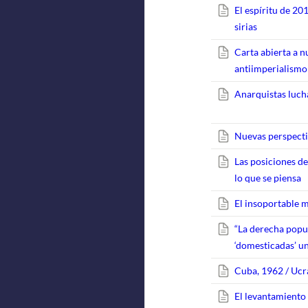
El espíritu de 20
sirias
Carta abierta a 
antiimperialismo
Anarquistas luch
Nuevas perspectiv
Las posiciones d
lo que se piensa
El insoportable m
“La derecha popu
‘domesticadas’ un
Cuba, 1962 / Ucr
El levantamiento 