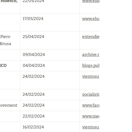
Holesch, 
22/05/2024
www.eldiario.es
17/05/2024
www.elsaltodiario.com
Piero 
25/04/2024
entendiendoucrania.com
 Brusa
09/04/2024
archive.md
ICO
04/04/2024
blogs.publico.es
24/02/2024
vientosur.info
24/02/2024
socialistiskpolitik.se
 Movement
24/02/2024
www.facebook.com
22/02/2024
www.mediapart.fr
16/02/2024
vientosur.info