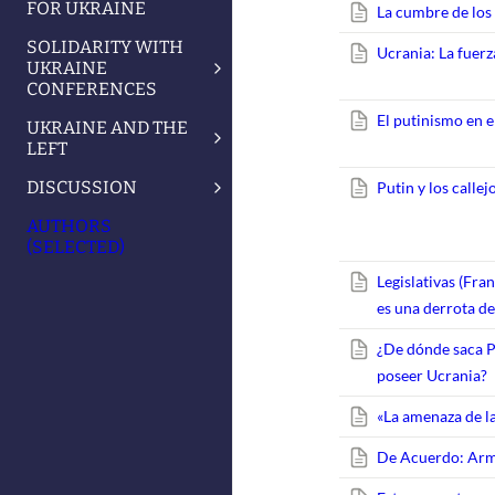
FOR UKRAINE
La cumbre de los
SOLIDARITY WITH
Ucrania: La fuerz
UKRAINE
CONFERENCES
El putinismo en 
UKRAINE AND THE
LEFT
DISCUSSION
Putin y los calle
AUTHORS
(SELECTED)
Legislativas (Fra
es una derrota de
¿De dónde saca Pu
poseer Ucrania?
«La amenaza de 
De Acuerdo: Arm