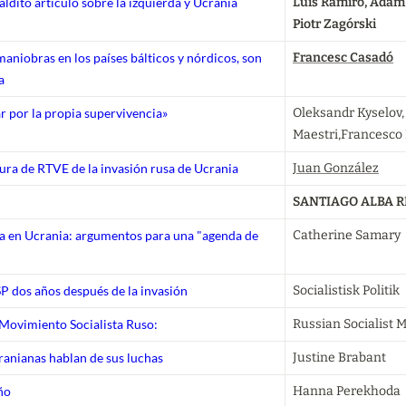
aldito artículo sobre la izquierda y Ucrania
Luis Ramiro, Adam 
Piotr Zagórski
aniobras en los países bálticos y nórdicos, son
Francesc Casadó
a
ar por la propia supervivencia»
Oleksandr Kyselov, 
Maestri,Francesco
ura de RTVE de la invasión rusa de Ucrania
Juan González
SANTIAGO ALBA R
ra en Ucrania: argumentos para una "agenda de
Catherine Samary
P dos años después de la invasión
Socialistisk Politik
Movimiento Socialista Ruso:
Russian Socialist
ranianas hablan de sus luchas
Justine Brabant
ño
Hanna Perekhoda