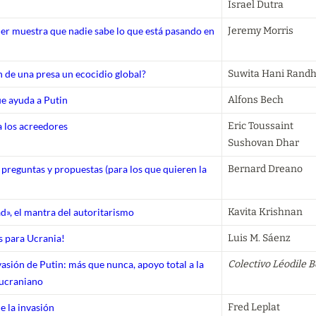
Israel Dutra
er muestra que nadie sabe lo que está pasando en
Jeremy Morris
n de una presa un ecocidio global?
Suwita Hani Rand
ue ayuda a Putin
Alfons Bech
 a los acreedores
Eric Toussaint

Sushovan Dhar
preguntas y propuestas (para los que quieren la
Bernard Dreano
d», el mantra del autoritarismo
Kavita Krishnan
s para Ucrania!
Luis M. Sáenz
vasión de Putin: más que nunca, apoyo total a la
Colectivo Léodile B
 ucraniano
e la invasión
Fred Leplat