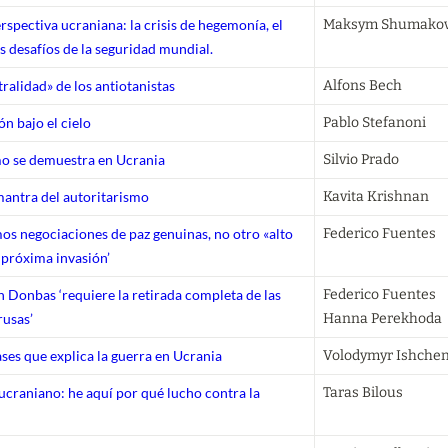
spectiva ucraniana: la crisis de hegemonía, el
Maksym Shumako
s desafíos de la seguridad mundial.
tralidad» de los antiotanistas
Alfons Bech
n bajo el cielo
Pablo Stefanoni
mo se demuestra en Ucrania
Silvio Prado
mantra del autoritarismo
Kavita Krishnan
os negociaciones de paz genuinas, no otro «alto
Federico Fuentes
a próxima invasión’
n Donbas ‘requiere la retirada completa de las
Federico Fuentes

rusas’
Hanna Perekhoda
lases que explica la guerra en Ucrania
Volodymyr Ishche
 ucraniano: he aquí por qué lucho contra la
Taras Bilous