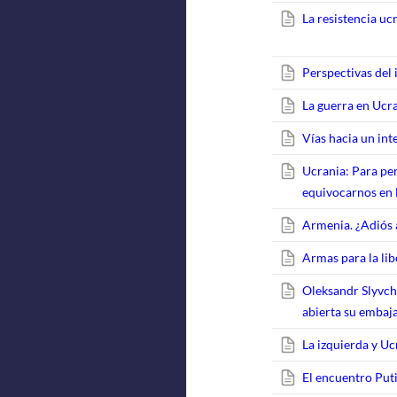
La resistencia uc
Perspectivas del
La guerra en Ucra
Vías hacia un int
Ucrania: Para pe
equivocarnos en l
Armenia. ¿Adiós 
Armas para la li
Oleksandr Slyvch
abierta su embaj
La izquierda y Uc
El encuentro Put