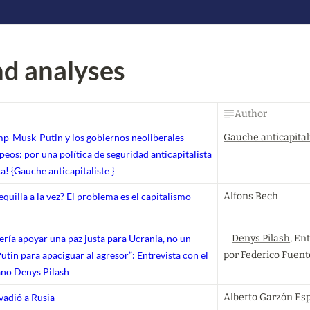
d analyses 
Author
ump-Musk-Putin y los gobiernos neoliberales
Gauche anticapital
peos: por una política de seguridad anticapitalista
a! {
Gauche anticapitaliste
}
uilla a la vez? El problema es el capitalismo
Alfons Bech
ería apoyar una paz justa para Ucrania, no un
Denys Pilash
, Ent
in para apaciguar al agresor”: Entrevista con el
por 
Federico Fuent
ano Denys Pilash
adió a Rusia
Alberto Garzón Esp