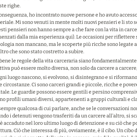
te righe.
conseguenza, ho incontrato nuove persone e ho avuto accesso 
riale. Mi sono venuti in mente molti nuovi pensieri e li sto sc
sti pensieri non hanno sempre a che fare con la vita in carc
uenzati dalla mia esperienza qui). Le occasioni per riflettere su
ologia non mancano, ma le scoperte più ricche sono legate ai
altro che sono stato costretto a subire.
ene le regole della vita carceraria siano fondamentalmente l
ttiva può essere molto diversa, non solo da carcere a carcere,
gni luogo nascono, si evolvono, si disintegrano e si riforman
e circostanze. Ci sono carceri grandi e piccole, ricche e povere
tale. Le guardie possono essere gentili e persino comprensive
o profili umani diversi, appartenenti a gruppi culturali e clas
sempre qualcosa di cui parlare, anche se le conversazioni no
do i detenuti vengono trasferiti da un carcere all’altro, si s
è accaduto nel loro ultimo luogo di detenzione e su ciò che p
ttura. Ciò che interessa di più, ovviamente, è il cibo. Un cibo 