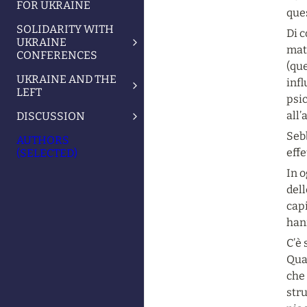
FOR UKRAINE
ques
SOLIDARITY WITH
Di 
UKRAINE
mate
CONFERENCES
(que
UKRAINE AND THE
infl
LEFT
psic
all’
DISCUSSION
Sebb
AUTHORS
effe
(SELECTED)
In o
dell
capi
hann
C’è 
Quan
che 
stru