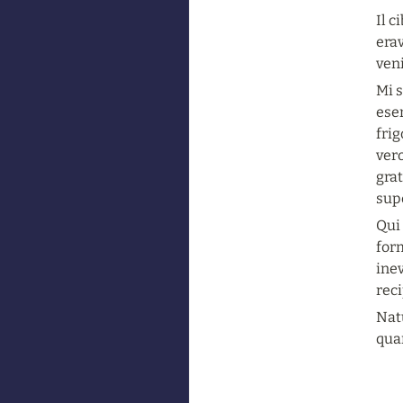
Il c
erav
ven
Mi s
esem
frig
vero
grat
supe
Qui 
form
inev
reci
Nat
quan