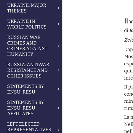
UKRAINE: MAJOR
THEMES
Il 
UKRAINE IN
WORLD POLITICS
di 
B
RUSSIAN WAR
Zel
CRIMES AND
CRIMES AGAINST
Dopo
HUMANITY
Mosc
espe
RUSSIA: ANTIWAR
RESISTANCE AND
quin
OTHER ISSUES
inte
STATEMENTS BY
Il p
ENSU-RESU
cono
mini
STATEMENTS BY
ENSU-RESU
rima
AFFILIATES
La m
LEFT ELECTED
Nell
REPRESENTATIVES
nell