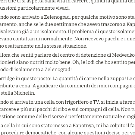
eri che ci si aspetta dalla vita in carcere, quindi la qualità del
ussioni particolarmente vivaci.
do sono arrivato a Zelenograd, per qualche motivo sono stat
amento, anche se le due settimane che avevo trascorso a Kapo
valevano già a un isolamento. Il problema di questo isolamen
evano contattarmi normalmente. Non ricevevo pacchi e i miei 
no esattamente nella stessa situazione.
llora che sentii parlare del centro di detenzione di Medvedkovo
ionieri siano nutriti molto bene. Oh, le lodi che ho sentito per 
iodo di isolamento a Zelenograd!
orridge in questo posto! La quantità di carne nella zuppa! Le 
ribuite a cena! A giudicare dai commenti dei miei compagni di
stella Michelin.
do si arriva in una cella con frigorifero e TV, si inizia a far
carcere e più sui pacchi di cibo e sui compagni di cella. Non tu
gestione comune delle risorse è perfettamente naturale e rag
a cella in cui sono stato messo a Kapotnya, mi ha colpito il fa
o procedure democratiche, con alcune questioni decise per vo