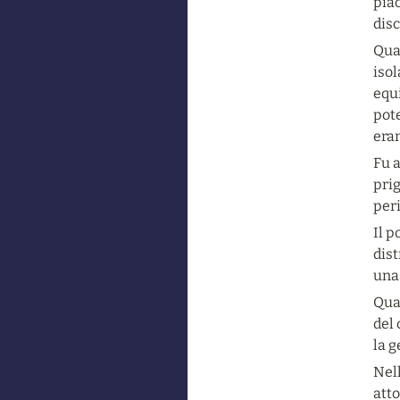
piac
disc
Quan
isol
equi
pot
era
Fu a
prig
per
Il p
dist
una 
Quan
del 
la 
Nell
att