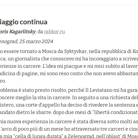
viaggio continua
oris Kagarlitsky
, da 
rabkor.ru
enograd, 25 marzo 2024
 essere tornato a Mosca da Syktyvkar, nella repubblica di Kom
a, un giornalista che conoscevo mi ha incoraggiato a scriver
rienze in carcere. L’idea mi piacque e mi misi subito al lavor
dicina di pagine, mi sono reso conto che non avevo abbastanz
ro.
roblema è stato presto risolto, perché Il Leviatano mi ha garan
scere meglio la vita in carcere. In seguito a una richiesta dell
stero, una corte d’appello ha deciso di rivedere la sentenza 
ndato dietro le sbarre. dopo due mesi di “libertà condizionat
ia nuova esperienza in carcere è stata diversa sotto molti as
’arco di poco più di un mese ho attraversato tre carceri e cinq
a mia “cella di lunga durata” a Zelenograd, nell’oblast’ di Mos