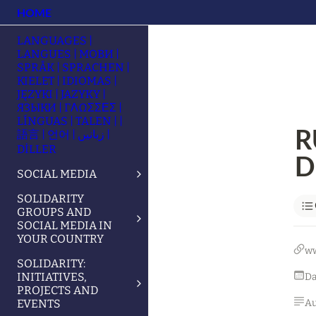
HOME
LANGUAGES |
LANGUES | МОВИ |
SPRÅK | SPRACHEN |
KIELET | IDIOMAS |
JĘZYKI | JAZYKY |
ЯЗЫКИ | ΓΛΩΣΣΕΣ |
LÍNGUAS | TALEN | |
R
語言 | 언어 | زبانیں |
DİLLER
D
SOCIAL MEDIA
SOLIDARITY
GROUPS AND
SOCIAL MEDIA IN
YOUR COUNTRY
w
SOLIDARITY:
INITIATIVES,
PROJECTS AND
EVENTS
Au