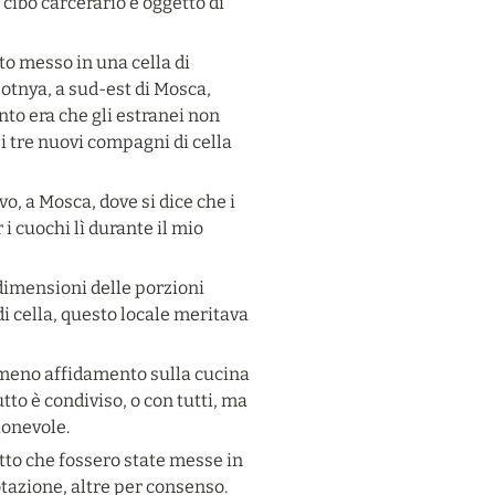
 cibo carcerario è oggetto di 
o messo in una cella di 
tnya, a sud-est di Mosca, 
to era che gli estranei non 
tre nuovi compagni di cella 
, a Mosca, dove si dice che i 
i cuochi lì durante il mio 
dimensioni delle porzioni 
 cella, questo locale meritava 
e meno affidamento sulla cucina 
tto è condiviso, o con tutti, ma 
ionevole.
tto che fossero state messe in 
tazione, altre per consenso.