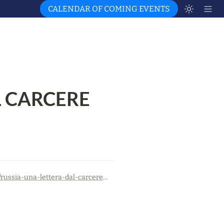
CALENDAR OF COMING EVENTS
 CARCERE 
https://andream94.wordpress.com/2024/04/03/russia-una-lettera-dal-carcere-di-boris-kagarlitsky/?fbclid=IwAR3o2zBOCfYFTSvpnR8eEbhk0TYsIKjej7lGKpUqz7HdBgKQWFH1LecuINo_aem_AWrp36mq58o03okQu5LVLYFQx-4NHb5klDhiiIU333olXsT3DtoWX_UgaUho04I9Jfp-h49-8YTfLO7KIOd5IXI5