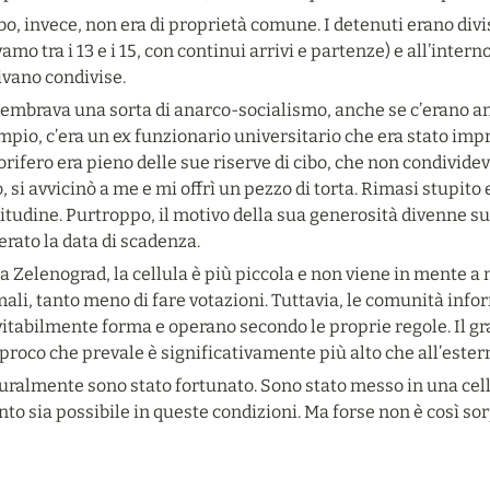
ibo, invece, non era di proprietà comune. I detenuti erano divisi
amo tra i 13 e i 15, con continui arrivi e partenze) e all’interno
ivano condivise.
embrava una sorta di anarco-socialismo, anche se c’erano anch
pio, c’era un ex funzionario universitario che era stato impri
orifero era pieno delle sue riserve di cibo, che non condividev
, si avvicinò a me e mi offrì un pezzo di torta. Rimasi stupito e
itudine. Purtroppo, il motivo della sua generosità divenne sub
rato la data di scadenza.
a Zelenograd, la cellula è più piccola e non viene in mente a 
ali, tanto meno di fare votazioni. Tuttavia, le comunità info
itabilmente forma e operano secondo le proprie regole. Il grad
proco che prevale è significativamente più alto che all’ester
uralmente sono stato fortunato. Sono stato messo in una cell
to sia possibile in queste condizioni. Ma forse non è così s