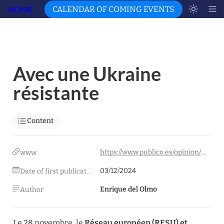
HOME
CALENDAR OF COMING EVENTS
Avec une Ukraine 
résistante
Content
https://www.publico.es/opinion/columnas/ucrania-resistente.html
www
03/12/2024
Date of first publication
Enrique del Olmo
Author
Le 28 novembre, le 
Réseau européen (RESU) et 