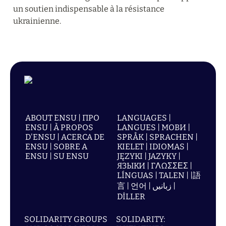
un soutien indispensable à la résistance 
ukrainienne.
ABOUT ENSU | ПРО
LANGUAGES |
ENSU | À PROPOS
LANGUES | МОВИ |
D'ENSU | ACERCA DE
SPRÅK | SPRACHEN |
ENSU | SOBRE A
KIELET | IDIOMAS |
ENSU | SU ENSU
JĘZYKI | JAZYKY |
ЯЗЫКИ | ΓΛΩΣΣΕΣ |
LÍNGUAS | TALEN | |語
言 | 언어 | زبانیں |
DİLLER
SOLIDARITY GROUPS
SOLIDARITY: