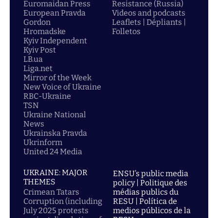
Euromaidan Press
Resistance (Russia)
European Pravda
Videos and podcasts
Gordon
Leaflets | Dépliants |
Hromadske
Folletos
Kyiv Independent
Kyiv Post
LB.ua
Liga.net
Mirror of the Week
New Voice of Ukraine
RBC-Ukraine
TSN
Ukraine National
News
Ukrainska Pravda
Ukrinform
United 24 Media
UKRAINE: MAJOR
ENSU’s public media
THEMES
policy | Politique des
Crimean Tatars
médias publics du
Corruption (including
RESU | Política de
July 2025 protests
medios públicos de la