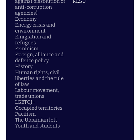
against dissolution of
RESU
anti-corruption
agencies)
Economy
Energy crisis and
environment
Emigration and
refugees
Feminism
Foreign, alliance and
defence policy
History
Human rights, civil
liberties and the rule
of law
Labour movement,
trade unions
LGBTQI+
Occupied territories
Pacifism
The Ukrainian left
Youth and students