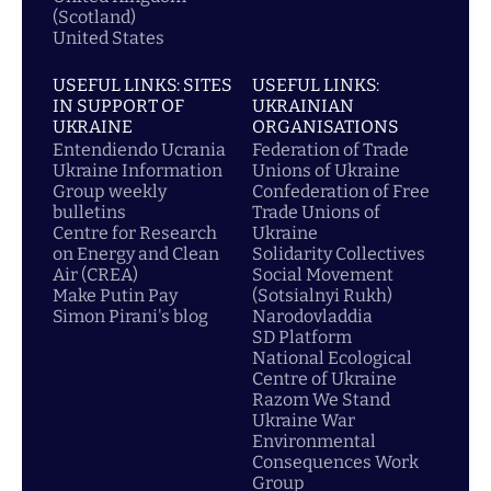
(Scotland)
United States
USEFUL LINKS: SITES
USEFUL LINKS:
IN SUPPORT OF
UKRAINIAN
UKRAINE
ORGANISATIONS
Entendiendo Ucrania
Federation of Trade
Ukraine Information
Unions of Ukraine
Group weekly
Confederation of Free
bulletins
Trade Unions of
Centre for Research
Ukraine
on Energy and Clean
Solidarity Collectives
Air (CREA)
Social Movement
Make Putin Pay
(Sotsialnyi Rukh)
Simon Pirani's blog
Narodovladdia
SD Platform
National Ecological
Centre of Ukraine
Razom We Stand
Ukraine War
Environmental
Consequences Work
Group