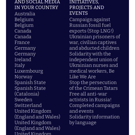
AND SOCIAL MEDIA
INITIATIVES,
IN YOUR COUNTRY
PROJECTS AND
EVENTS
Australia
Belgium
Campaign against
Belgium
Russian fossil fuel
Canada
exports (Stop LNG!)
Canada
Ukrainian prisoners of
France
war, civilian captives
Germany
and abducted children
Germany
Solidarity with the
Ireland
independent union of
Italy
Ukrainian nurses and
Luxembourg
medical workers, Be
Norway
Like We Are
Spanish State
Stop the persecution
Spanish State
of the Crimean Tatars
(Catalonia)
Free all anti-war
Sweden
activists in Russia!
Switzerland
Completed campaigns
United Kingdom
and events
(England and Wales)
Solidarity information
United Kingdom
by language
(England and Wales)
United Kingdom