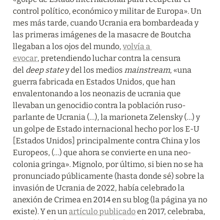
control político, económico y militar de Europa». Un 
mes más tarde, cuando Ucrania era bombardeada y 
las primeras imágenes de la masacre de Boutcha 
llegaban a los ojos del mundo, 
volvía a 
evocar
, pretendiendo luchar contra la censura 
del 
deep state
 y del los medios 
mainstream
, «una 
guerra fabricada en Estados Unidos, que han 
envalentonando a los neonazis de ucrania que 
llevaban un genocidio contra la población ruso-
parlante de Ucrania (…), la marioneta Zelensky (…) y 
un golpe de Estado internacional hecho por los E-U 
[Estados Unidos] principalmente contra China y los 
Europeos, (…) que ahora se convierte en una neo-
colonia gringa». Mignolo, por último, si bien no se ha 
pronunciado públicamente (hasta donde sé) sobre la 
invasión de Ucrania de 2022, había celebrado la 
anexión de Crimea en 2014 en su blog (la página ya no 
existe). Y en un 
artículo publicado
 en 2017, celebraba, 