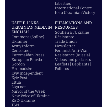
Liberties
International Centre
for a Ukrainian Victory
USEFUL LINKS:
PUBLICATIONS AND
UKRAINIAN MEDIA IN
RESOURCES
ENGLISH
Soutien á l'Ukraine
Commons (Spilne)
Résistante
Ukrainer
Trade Union
Army Inform
Newsletter
Censor.net
Feminist Anti-War
Euromaidan Press
Resistance (Russia)
European Pravda
Videos and podcasts
Gordon
Leaflets | Dépliants |
Hromadske
Folletos
Kyiv Independent
Kyiv Post
LB.ua
Liga.net
Mirror of the Week
New Voice of Ukraine
RBC-Ukraine
TSN