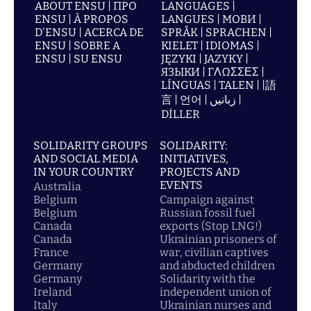
ABOUT ENSU | ПРО
LANGUAGES |
ENSU | À PROPOS
LANGUES | МОВИ |
D'ENSU | ACERCA DE
SPRÅK | SPRACHEN |
ENSU | SOBRE A
KIELET | IDIOMAS |
ENSU | SU ENSU
JĘZYKI | JAZYKY |
ЯЗЫКИ | ΓΛΩΣΣΕΣ |
LÍNGUAS | TALEN | |語
言 | 언어 | زبانیں |
DİLLER
SOLIDARITY GROUPS
SOLIDARITY:
AND SOCIAL MEDIA
INITIATIVES,
IN YOUR COUNTRY
PROJECTS AND
EVENTS
Australia
Belgium
Campaign against
Belgium
Russian fossil fuel
Canada
exports (Stop LNG!)
Canada
Ukrainian prisoners of
France
war, civilian captives
Germany
and abducted children
Germany
Solidarity with the
Ireland
independent union of
Italy
Ukrainian nurses and