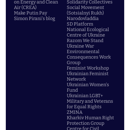
on Energy and Clean
Solidarity Collectives
Air (CREA)
Social Movement
Make Putin Pay
(Sotsialnyi Rukh)
Simon Pirani's blog
Narodovladdia
SD Platform
National Ecological
Centre of Ukraine
Razom We Stand
Ukraine War
Environmental
Consequences Work
Group
Feminist Workshop
Ukrainian Feminist
Network
Ukrainian Women's
Fund
Ukrainian LGBT+
Military and Veterans
for Equal Rights
ZMINA
Kharkiv Human Right
Protection Group
Centre for Civil