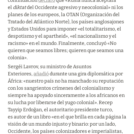
continuación 
declaró
 que «Rusia nunca aceptará 
el 
diktat
 del Occidente agresivo y neocolonial» ni los 
planes de los europeos, la OTAN (Organización del 
Tratado del Atlántico Norte), los países anglosajones 
y Estados Unidos para imponer «el totalitarismo, el 
despotismo y el apartheid», «el nacionalismo y el 
racismo» en el mundo. Finalmente, concluyó «No 
quieren que seamos libres; quieren que seamos una 
colonia».
Sergéi Lavrov, su ministro de Asuntos 
Exteriores, 
añadió
 durante una gira diplomática por 
África: «nuestro país no ha manchado su reputación 
con los sangrientos crímenes del colonialismo y 
siempre ha apoyado sinceramente a los africanos en 
su lucha por liberarse del yugo colonial». Recep 
Tayyip Erdoğan, el autoritario presidente turco, 
es autor de un libro «en el que brilla en cada página la 
visión de un mundo injusto y binario: por un lado, 
Occidente, los países colonizadores e imperialistas, 