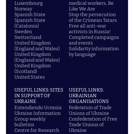
Luxembourg
medical workers, Be
Norway
Like We Are
Spanish State
Stop the persecution
Spanish State
of the Crimean Tatars
(Catalonia)
Free all anti-war
Sweden
activists in Russia!
Switzerland
Completed campaigns
United Kingdom
and events
(England and Wales)
Solidarity information
United Kingdom
by language
(England and Wales)
United Kingdom
(Scotland)
United States
USEFUL LINKS: SITES
USEFUL LINKS:
IN SUPPORT OF
UKRAINIAN
UKRAINE
ORGANISATIONS
Entendiendo Ucrania
Federation of Trade
Ukraine Information
Unions of Ukraine
Group weekly
Confederation of Free
bulletins
Trade Unions of
Centre for Research
Ukraine