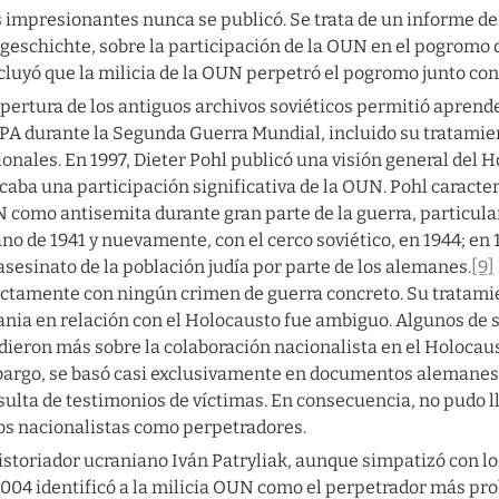
impresionantes nunca se publicó. Se trata de un informe de G
geschichte, sobre la participación de la OUN en el pogromo de
luyó que la milicia de la OUN perpetró el pogromo junto con a
apertura de los antiguos archivos soviéticos permitió apren
UPA durante la Segunda Guerra Mundial, incluido su tratamien
onales. En 1997, Dieter Pohl publicó una visión general del H
caba una participación significativa de la OUN. Pohl caracteri
 como antisemita durante gran parte de la guerra, particular
no de 1941 y nuevamente, con el cerco soviético, en 1944; en 
asesinato de la población judía por parte de los alemanes.
[9]
ectamente con ningún crimen de guerra concreto. Su tratamien
nia en relación con el Holocausto fue ambiguo. Algunos de su
dieron más sobre la colaboración nacionalista en el Holocaus
argo, se basó casi exclusivamente en documentos alemanes 
sulta de testimonios de víctimas. En consecuencia, no pudo l
los nacionalistas como perpetradores.
istoriador ucraniano Iván Patryliak, aunque simpatizó con los
004 identificó a la milicia OUN como el perpetrador más prob