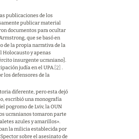
s publicaciones de los 
osamente publicar material 
ron documentos para ocultar 
 Armstrong, que se basó en 
 de la propia narrativa de la 
l Holocausto y apenas 
rcito insurgente ucraniano]. 
cipación judía en el UPA.
[2]
 . 
r los defensores de la 
ria diferente, pero esta dejó 
o, escribió una monografía 
del pogromo de Lviv, la OUN 
los ucranianos tomaron parte 
letes azules y amarillos».
n la milicia establecida por 
Spector sobre el asesinato de 