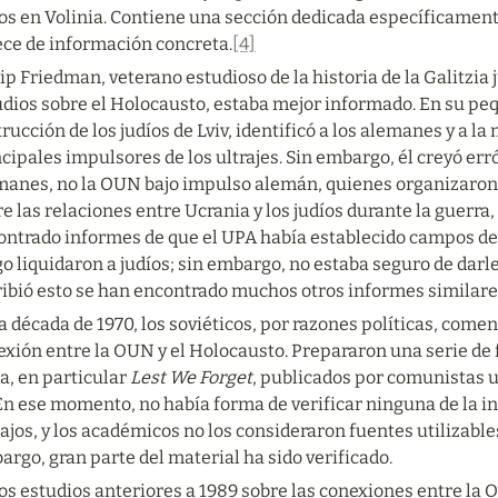
os en Volinia. Contiene una sección dedicada específicamente
ece de información concreta.
[4]
ip Friedman, veterano estudioso de la historia de la Galitzia j
udios sobre el Holocausto, estaba mejor informado. En su pe
rucción de los judíos de Lviv, identificó a los alemanes y a la
cipales impulsores de los ultrajes. Sin embargo, él creyó er
manes, no la OUN bajo impulso alemán, quienes organizaron l
e las relaciones entre Ucrania y los judíos durante la guerra
ntrado informes de que el UPA había establecido campos de t
o liquidaron a judíos; sin embargo, no estaba seguro de darle
ribió esto se han encontrado muchos otros informes similare
a década de 1970, los soviéticos, por razones políticas, comen
xión entre la OUN y el Holocausto. Prepararon una serie de f
, en particular 
Lest We Forget
, publicados por comunistas 
En ese momento, no había forma de verificar ninguna de la i
ajos, y los académicos no los consideraron fuentes utilizable
rgo, gran parte del material ha sido verificado.
os estudios anteriores a 1989 sobre las conexiones entre la O