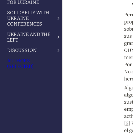
FOR UKRAINE
SOLIDARITY WITH
Perm
UKRAINE
prop
CONFERENCES
sob
UKRAINE AND THE
sus 
LEFT
gran
DISCUSSION
OUN.
men
AUTHORS
Por 
(SELECTED)
No e
her
Algu
algo
sust
emp
act
[3]
 
el g