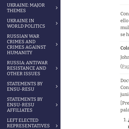
UKRAINE: MAJOR
THEMES
Cons
UKRAINE IN
ello
WORLD POLITICS
mult
se h
RUSSIAN WAR
CRIMES AND
CRIMES AGAINST
Cola
HUMANITY
Joh
RUSSIA: ANTIWAR
(
Pap
RESISTANCE AND
OTHER ISSUES
Doc
STATEMENTS BY
Con
ENSU-RESU
juni
STATEMENTS BY
[Pr
ENSU-RESU
pala
AFFILIATES
LEFT ELECTED
REPRESENTATIVES