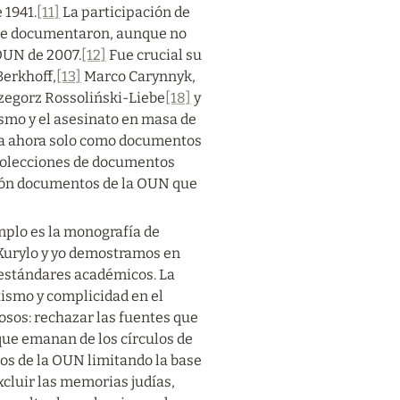
 1941.
[11]
 La participación de 
 se documentaron, aunque no 
 OUN de 2007.
[12]
 Fue crucial su 
Berkhoff,
[13]
 Marco Carynnyk,
zegorz Rossoliński-Liebe
[18]
 y 
mo y el asesinato en masa de 
sta ahora solo como documentos 
colecciones de documentos 
ción documentos de la OUN que 
mplo es la monografía de 
Kurylo y yo demostramos en 
 estándares académicos. La 
ismo y complicidad en el 
sos: rechazar las fuentes que 
ue emanan de los círculos de 
os de la OUN limitando la base 
cluir las memorias judías, 