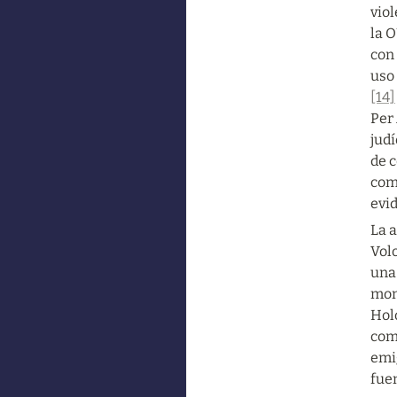
viol
la 
con 
uso
[14]
Per
judí
de 
com
evid
La a
Volo
una 
mon
Hol
com
emig
fuen