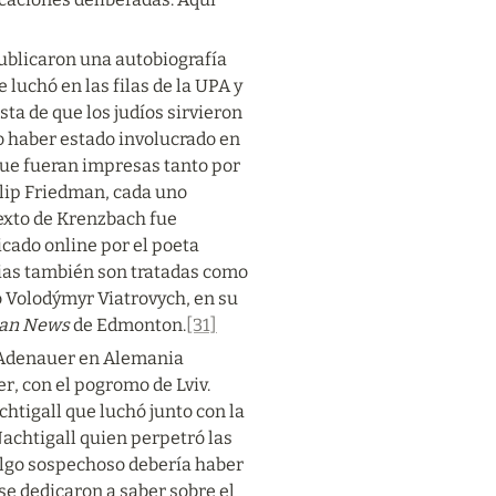
ublicaron una autobiografía 
luchó en las filas de la UPA y 
sta de que los judíos sirvieron 
o haber estado involucrado en 
ue fueran impresas tanto por 
lip Friedman, cada uno 
exto de Krenzbach fue 
ado online por el poeta 
as también son tratadas como 
 Volodýmyr Viatrovych, en su 
ian News
 de Edmonton.
[31]
 Adenauer en Alemania 
, con el pogromo de Lviv. 
htigall que luchó junto con la 
chtigall quien perpetró las 
 algo sospechoso debería haber 
e dedicaron a saber sobre el 