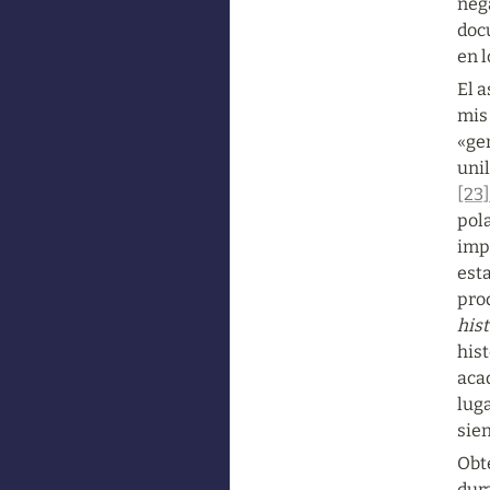
nega
docu
en l
El 
mis
«ge
uni
[23]
pola
imp
esta
prod
his
his
acad
luga
sien
Obte
dura