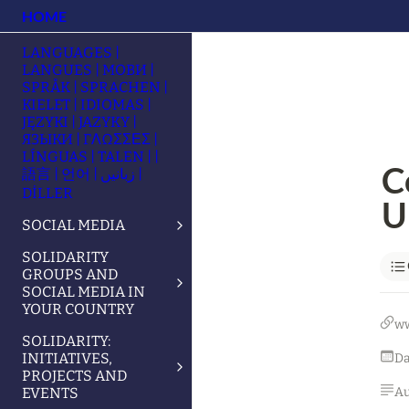
HOME
LANGUAGES |
LANGUES | МОВИ |
SPRÅK | SPRACHEN |
KIELET | IDIOMAS |
JĘZYKI | JAZYKY |
ЯЗЫКИ | ΓΛΩΣΣΕΣ |
LÍNGUAS | TALEN | |
C
語言 | 언어 | زبانیں |
DİLLER
U
SOCIAL MEDIA
SOLIDARITY
GROUPS AND
SOCIAL MEDIA IN
YOUR COUNTRY
w
SOLIDARITY:
INITIATIVES,
PROJECTS AND
EVENTS
Au