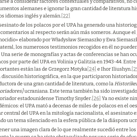
rse a considerar factores contextuales y comparativos, no co
mentos alemanes e ignorar la gran cantidad de literatura his
os idiomas inglés y alemán.
[22]
asesinato de los polacos por el UPA ha generado una historio
 comentarios al respecto serán aún más someros. Aunque el 
nocidio» elaborado por Władysław Siemaszko y Ewa Siemaszko 
lateral, los numerosos testimonios recogidos en él no pueden
 Una serie de monografías y actas de conferencias se han ocu
cos por parte del UPA en Volinia y Galitzia en 1943-44. Entre 
ortantes están las de Grzegorz Motyka
[24]
 e Ihor Iliushyn.
[2
 discusión historiográfica, en la que participaron historiador
uctora de una gran cantidad de literatura, como la 
Historiker
toriadores]
 ucraniana. Este tema también ha sido investigado
toriador estadounidense Timothy Snyder.
[26]
 Ya no existe ni
émicos: el UPA mató a decenas de miles de polacos en el oest
r central del UPA en la mitología nacionalista, el asesinato 
do un tema silenciado en la esfera pública de la diáspora uc
ner una imagen clara de lo que realmente sucedió entre los n
nte la guerra se ha visto obstaculizado por una serie de ofus