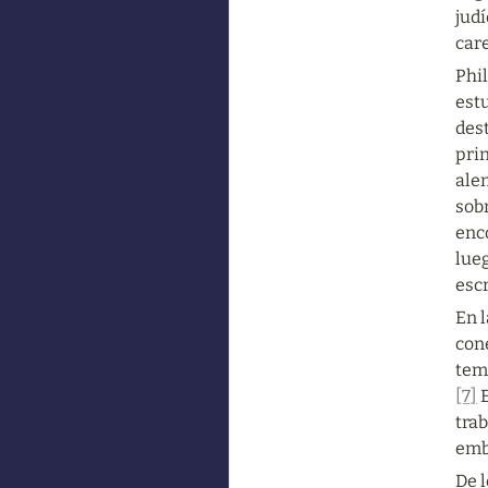
judí
car
Phil
est
dest
prin
ale
sobr
enco
lueg
esc
En l
cone
tema
[7]
 
trab
emba
De l