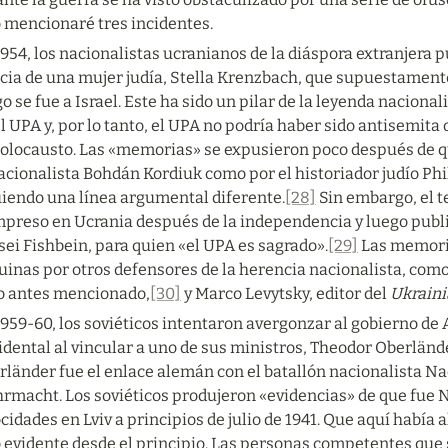
o mencionaré tres incidentes.
954, los nacionalistas ucranianos de la diáspora extranjera p
icia de una mujer judía, Stella Krenzbach, que supuestamente 
o se fue a Israel. Este ha sido un pilar de la leyenda nacionali
l UPA y, por lo tanto, el UPA no podría haber sido antisemita 
Holocausto. Las «memorias» se expusieron poco después de q
acionalista Bohdán Kordiuk como por el historiador judío Phi
uiendo una línea argumental diferente.
[28]
 Sin embargo, el t
mpreso en Ucrania después de la independencia y luego public
ei Fishbein, para quien «el UPA es sagrado».
[29]
 Las memori
uinas por otros defensores de la herencia nacionalista, como
ro antes mencionado,
[30]
 y Marco Levytsky, editor del 
Ukrain
1959-60, los soviéticos intentaron avergonzar al gobierno de
dental al vincular a uno de sus ministros, Theodor Oberländer
länder fue el enlace alemán con el batallón nacionalista Nac
rmacht. Los soviéticos produjeron «evidencias» de que fue Na
cidades en Lviv a principios de julio de 1941. Que aquí había
 evidente desde el principio. Las personas competentes que s