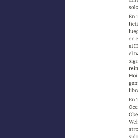
sol
En 1
fict
lueg
en e
el 
el n
sig
rei
Mois
gen
lib
En 
Occi
Ober
Weh
atro
sido