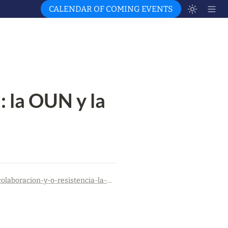
CALENDAR OF COMING EVENTS
 la OUN y la 
https://rodionpolia.wordpress.com/2020/01/16/colaboracion-y-o-resistencia-la-oun-y-la-upa-durante-la-guerra/