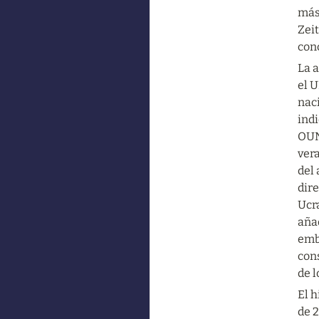
más 
Zeit
conc
La 
el 
naci
indi
OUN
vera
del 
dir
Ucra
aña
emb
con
de 
El h
de 2