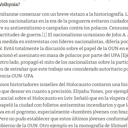
Volhynia?
ítanme comenzar con un breve vistazo a la historiografía. La
ios nacionalistas en la era de la posguerra evitaron cuidad
re su antisemitismo o campañas contra los polacos. Censura
actitudes de guerra.
[1]
 El nacionalismo ucraniano de John A.
 medida en entrevistas con líderes nacionalistas, difería poco
 Evitó totalmente la discusión sobre el papel de la OUN en e
cionó el asesinato en masa de polacos por parte del UPA [Ejé
otro lado, propagó el mito de los nacionalistas sobre la parti
s de extrañar que este trabajo sea considerado autoritario po
encia OUN-UPA.
nos historiadores israelíes del Holocausto contaron una histo
 que desear en cuanto a precisión. Eliyahu Yones, por ejempl
ancial sobre el Holocausto en Lviv. Señaló que en la víspera 
apeló la ciudad con folletos antisemitas incendiarios y que 
iva en el pogromo, especialmente «hombres jóvenes con braza
Pero no pudo establecer que estos últimos jóvenes conformaba
obierno de la OUN. Otro ejemplo es la monografía de Shmuel 