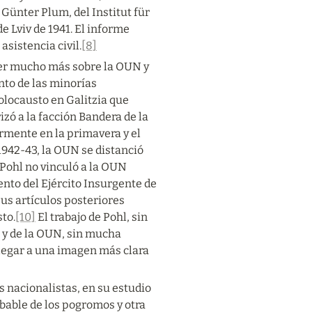
ünter Plum, del Institut für 
 Lviv de 1941. El informe 
sistencia civil.
[8]
der mucho más sobre la OUN y 
to de las minorías 
olocausto en Galitzia que 
zó a la facción Bandera de la 
mente en la primavera y el 
1942-43, la OUN se distanció 
 Pohl no vinculó a la OUN 
to del Ejército Insurgente de 
s artículos posteriores 
to.
[10]
 El trabajo de Pohl, sin 
y de la OUN, sin mucha 
legar a una imagen más clara 
 nacionalistas, en su estudio 
able de los pogromos y otra 