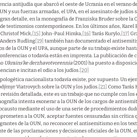
encia antijudía que abarcó el oeste de Ucrania en el verano de
OUN y sus fuerzas armadas, el UPA, en el asesinato de judíos
gran detalle, en la monografía de Franziska Bruder sobre la
 de testimonios contemporáneos. En los últimos años, Karel 
 Christof Mick,
[15]
 John-Paul Himka,
[16]
 Tarás Kurylo,
[17]
 Gr
 Anders Rudling
[19]
 también han documentado el antisemitis
os de la OUN y el UPA, aunque parte de su trabajo existe ha
conferencias o todavía están en imprenta. La publicación de 
o 
Ukrains’ke derzhavotvorennia
 (2001) ha puesto a disposi
encian e incitan el odio a los judíos.
[20]
pologética nacionalista todavía existe, por supuesto. Un eje
dýmyr Viatrovych sobre la OUN y los judíos.
[21]
 Como Tarás 
revisión detallada, este es un trabajo que no cumple con los
ografía intenta exonerar a la OUN de los cargos de antisemit
ocausto mediante el uso de una serie de procedimientos dudo
prometen a la OUN, aceptar fuentes censuradas sin crítica q
rantes de la OUN, no reconocer el antisemitismo en los text
te de las proclamaciones y decisiones oficiales de la OUN, ex