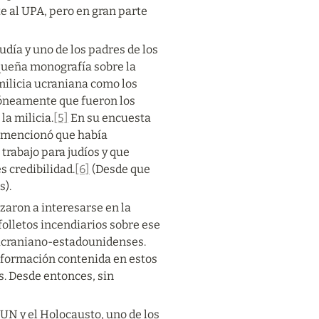
 al UPA, pero en gran parte 
udía y uno de los padres de los 
queña monografía sobre la 
 milicia ucraniana como los 
róneamente que fueron los 
a milicia.
[5]
 En su encuesta 
, mencionó que había 
rabajo para judíos y que 
s credibilidad.
[6]
 (Desde que 
s).
zaron a interesarse en la 
olletos incendiarios sobre ese 
ucraniano-estadounidenses.
nformación contenida en estos 
s. Desde entonces, sin 
UN y el Holocausto, uno de los 