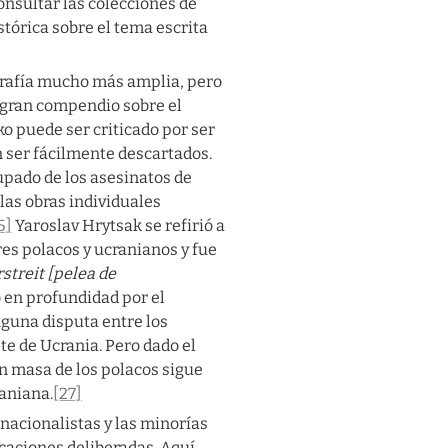
nsultar las colecciones de 
tórica sobre el tema escrita 
grafía mucho más amplia, pero 
gran compendio sobre el 
puede ser criticado por ser 
 ser fácilmente descartados.
pado de los asesinatos de 
las obras individuales 
5]
 Yaroslav Hrytsak se refirió a 
es polacos y ucranianos y fue 
streit [pelea de 
 en profundidad por el 
nguna disputa entre los 
e de Ucrania. Pero dado el 
en masa de los polacos sigue 
raniana.
[27]
acionalistas y las minorías 
caciones deliberadas. Aquí 