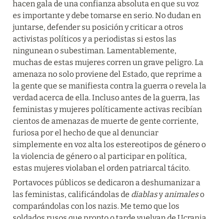
hacen gala de una confianza absoluta en que su voz 
es importante y debe tomarse en serio. No dudan en 
juntarse, defender su posición y criticar a otros 
activistas políticos y a periodistas si estos las 
ningunean o subestiman. Lamentablemente, 
muchas de estas mujeres corren un grave peligro. La 
amenaza no solo proviene del Estado, que reprime a 
la gente que se manifiesta contra la guerra o revela la 
verdad acerca de ella. Incluso antes de la guerra, las 
feministas y mujeres políticamente activas recibían 
cientos de amenazas de muerte de gente corriente, 
furiosa por el hecho de que al denunciar 
simplemente en voz alta los estereotipos de género o 
la violencia de género o al participar en política, 
estas mujeres violaban el orden patriarcal tácito.
Portavoces públicos se dedicaron a deshumanizar a 
las feministas, calificándolas de 
diablas
 y 
animales
 o 
comparándolas con los nazis. Me temo que los 
soldados rusos que pronto o tarde vuelvan de Ucrania 