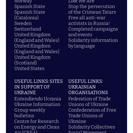
Norway
Like We Are
Spanish State
Stop the persecution
Spanish State
of the Crimean Tatars
(Catalonia)
Free all anti-war
Sweden
activists in Russia!
Switzerland
Completed campaigns
United Kingdom
and events
(England and Wales)
Solidarity information
United Kingdom
by language
(England and Wales)
United Kingdom
(Scotland)
United States
USEFUL LINKS: SITES
USEFUL LINKS:
IN SUPPORT OF
UKRAINIAN
UKRAINE
ORGANISATIONS
Entendiendo Ucrania
Federation of Trade
Ukraine Information
Unions of Ukraine
Group weekly
Confederation of Free
bulletins
Trade Unions of
Centre for Research
Ukraine
on Energy and Clean
Solidarity Collectives
Air (CREA)
Social Movement