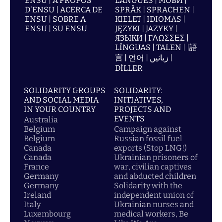
ENSU | À PROPOS
LANGUES | МОВИ |
D'ENSU | ACERCA DE
SPRÅK | SPRACHEN |
ENSU | SOBRE A
KIELET | IDIOMAS |
ENSU | SU ENSU
JĘZYKI | JAZYKY |
ЯЗЫКИ | ΓΛΩΣΣΕΣ |
LÍNGUAS | TALEN | |語
言 | 언어 | زبانیں |
DİLLER
SOLIDARITY GROUPS
SOLIDARITY:
AND SOCIAL MEDIA
INITIATIVES,
IN YOUR COUNTRY
PROJECTS AND
EVENTS
Australia
Belgium
Campaign against
Belgium
Russian fossil fuel
Canada
exports (Stop LNG!)
Canada
Ukrainian prisoners of
France
war, civilian captives
Germany
and abducted children
Germany
Solidarity with the
Ireland
independent union of
Italy
Ukrainian nurses and
Luxembourg
medical workers, Be