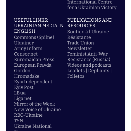
International Centre
for a Ukrainian Victory
USEFUL LINKS:
PUBLICATIONS AND
UKRAINIAN MEDIA IN
RESOURCES
ENGLISH
Soutien á l'Ukraine
Commons (Spilne)
Résistante
Ukrainer
Trade Union
Army Inform
Newsletter
Censor.net
Feminist Anti-War
Euromaidan Press
Resistance (Russia)
European Pravda
Videos and podcasts
Gordon
Leaflets | Dépliants |
Hromadske
Folletos
Kyiv Independent
Kyiv Post
LB.ua
Liga.net
Mirror of the Week
New Voice of Ukraine
RBC-Ukraine
TSN
Ukraine National