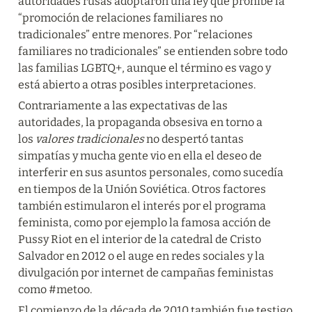
autoridades rusas adoptaron una ley que prohíbe la 
“promoción de relaciones familiares no 
tradicionales” entre menores. Por “relaciones 
familiares no tradicionales” se entienden sobre todo 
las familias LGBTQ+, aunque el término es vago y 
está abierto a otras posibles interpretaciones.
Сontrariamente a las expectativas de las 
autoridades, la propaganda obsesiva en torno a 
los 
valores tradicionales
 no despertó tantas 
simpatías y mucha gente vio en ella el deseo de 
interferir en sus asuntos personales, como sucedía 
en tiempos de la Unión Soviética. Otros factores 
también estimularon el interés por el programa 
feminista, como por ejemplo la famosa acción de 
Pussy Riot en el interior de la catedral de Cristo 
Salvador en 2012 o el auge en redes sociales y la 
divulgación por internet de campañas feministas 
como #metoo.
El comienzo de la década de 2010 también fue testigo 