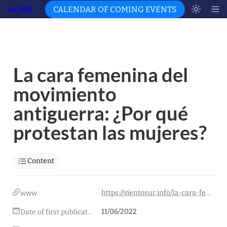
HOME
CALENDAR OF COMING EVENTS
La cara femenina del 
movimiento 
antiguerra: ¿Por qué 
protestan las mujeres?
Content
https://vientosur.info/la-cara-femenina-del-movimiento-antiguerra-por-que-protestan-las-mujeres/
www
11/06/2022
Date of first publication