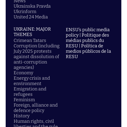
News
Ukrainska Pravda
Ukrinform
United 24 Media
UKRAINE: MAJOR
ENSU’s public media
THEMES
policy | Politique des
Crimean Tatars
médias publics du
Corruption (including
RESU | Política de
July 2025 protests
medios públicos de la
against dissolution of
RESU
anti-corruption
agencies)
Economy
Energy crisis and
environment
Emigration and
refugees
Feminism
Foreign, alliance and
defence policy
History
Human rights, civil
liberties and the rule