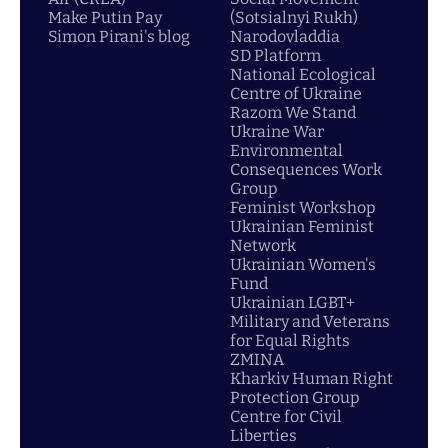
Make Putin Pay
(Sotsialnyi Rukh)
Simon Pirani's blog
Narodovladdia
SD Platform
National Ecological
Centre of Ukraine
Razom We Stand
Ukraine War
Environmental
Consequences Work
Group
Feminist Workshop
Ukrainian Feminist
Network
Ukrainian Women's
Fund
Ukrainian LGBT+
Military and Veterans
for Equal Rights
ZMINA
Kharkiv Human Right
Protection Group
Centre for Civil
Liberties