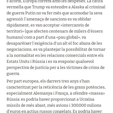
s'acordi, Europa correrà amb les despeses. La catifa 
vermella que Trump va estendre a Alaska al criminal 
de guerra Putin no va fer més que acomodar la seva 
agressió: l'amenaça de sancions es va oblidar 
ràpidament, es van acceptar «intercanvis de 
territori» (que afecten centenars de milers d'éssers 
humans) com a part d'una «pau global», va 
desaparèixer l'exigència d'un alt el foc abans de les 
negociacions, es va plantejar la possibilitat de tornar 
a la normalitat en les relacions comercials entre els 
Estats Units i Rússia i es va evaporar qualsevol 
perspectiva de justícia per a les víctimes de crims de 
guerra.
Per part europea, els darrers tres anys s'han 
caracteritzat per la reticència de les grans potències, 
especialment Alemanya i França, a ofendre «massa» 
Rússia: es podria haver proporcionat a Ucraïna 
míssils de més abast, més avions i 300.000 milions 
d'euros en actius russos congelats. Es podria haver 