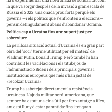
ha d'experimentar una nova onada de solidaritat com 
la que va sorgir després de la invasió a gran escala de 
Rússia el 2022, una onada prou forta perquè els 
governs —i els polítics que s'enfronten a eleccions— 
pensin detingudament abans d'abandonar Ucraïna.
Política cap a Ucraïna fins ara: suport just per 
sobreviure
La perillosa situació actual d'Ucraïna és en gran part 
obra del “soci” (terme utilitzat per ell mateix) de 
Vladimir Putin, Donald Trump. Però també hi han 
contribuït les vacil·lacions i els titubejos de 
l'administració Biden i dels principals governs i 
institucions europeus que més s'han jactat de 
«recolzar Ucraïna».
Trump ha sabotejat directament la resistència 
ucraïnesa. L'ajuda militar nord-americana, que 
sempre ha estat una eina útil per fer xantatge a Kíev, 
ara està lluny d'estar garantida: fins i tot quan 