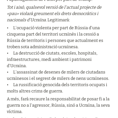
Tot i això, qualsevol versió de l'actual projecte de 
«pau» violarà greument els drets democràtics i 
nacionals d'Ucraïna.
 Legitimarà:
•	L'ocupació violenta per part de Rússia d'una 
cinquena part del territori ucraïnès i la cessió a 
Rússia de territoris i persones que actualment es 
troben sota administració ucraïnesa.

•	La destrucció de ciutats, escoles, hospitals, 
infraestructures, medi ambient i patrimoni 
d'Ucraïna.

•	L'assassinat de desenes de milers de ciutadans 
ucraïnesos i el segrest de milers de nens ucraïnesos.

•	La russificació genocida dels territoris ocupats i 
molts altres crims de guerra.
A més, farà recaure la responsabilitat de posar fi a la 
guerra no a l'agressor, Rússia, sinó a Ucraïna, la seva 
víctima.