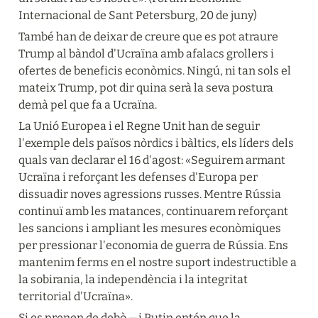
Internacional de Sant Petersburg, 20 de juny)
També han de deixar de creure que es pot atraure 
Trump al bàndol d'Ucraïna amb afalacs grollers i 
ofertes de beneficis econòmics. Ningú, ni tan sols el 
mateix Trump, pot dir quina serà la seva postura 
demà pel que fa a Ucraïna.
La Unió Europea i el Regne Unit han de seguir 
l'exemple dels països nòrdics i bàltics, els líders dels 
quals van declarar el 16 d'agost: «Seguirem armant 
Ucraïna i reforçant les defenses d'Europa per 
dissuadir noves agressions russes. Mentre Rússia 
continuï amb les matances, continuarem reforçant 
les sancions i ampliant les mesures econòmiques 
per pressionar l'economia de guerra de Rússia. Ens 
mantenim ferms en el nostre suport indestructible a 
la sobirania, la independència i la integritat 
territorial d'Ucraïna».
Si es prenen de debò —i Putin entén que la 