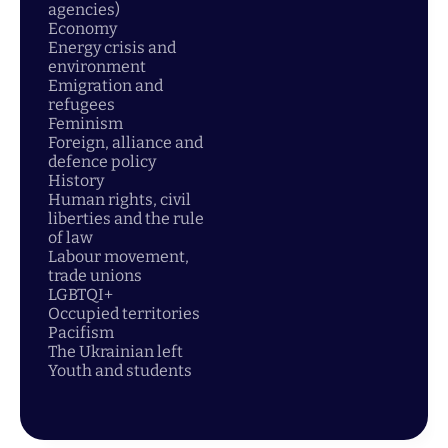
agencies)
Economy
Energy crisis and
environment
Emigration and
refugees
Feminism
Foreign, alliance and
defence policy
History
Human rights, civil
liberties and the rule
of law
Labour movement,
trade unions
LGBTQI+
Occupied territories
Pacifism
The Ukrainian left
Youth and students