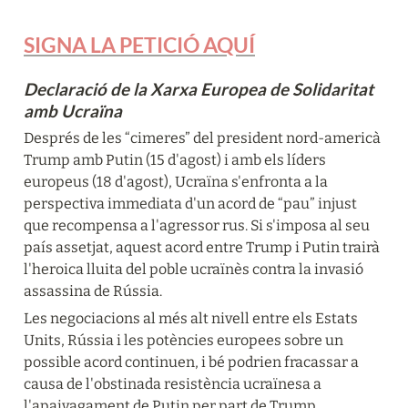
SIGNA LA PETICIÓ AQUÍ
Declaració de la Xarxa Europea de Solidaritat 
amb Ucraïna
Després de les “cimeres” del president nord-americà 
Trump amb Putin (15 d'agost) i amb els líders 
europeus (18 d'agost), Ucraïna s'enfronta a la 
perspectiva immediata d'un acord de “pau” injust 
que recompensa a l'agressor rus. Si s'imposa al seu 
país assetjat, aquest acord entre Trump i Putin trairà 
l'heroica lluita del poble ucraïnès contra la invasió 
assassina de Rússia.
Les negociacions al més alt nivell entre els Estats 
Units, Rússia i les potències europees sobre un 
possible acord continuen, i bé podrien fracassar a 
causa de l'obstinada resistència ucraïnesa a 
l'apaivagament de Putin per part de Trump.