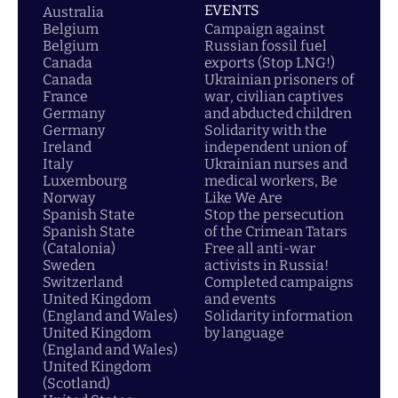
EVENTS
Australia
Belgium
Campaign against
Belgium
Russian fossil fuel
Canada
exports (Stop LNG!)
Canada
Ukrainian prisoners of
France
war, civilian captives
Germany
and abducted children
Germany
Solidarity with the
Ireland
independent union of
Italy
Ukrainian nurses and
Luxembourg
medical workers, Be
Norway
Like We Are
Spanish State
Stop the persecution
Spanish State
of the Crimean Tatars
(Catalonia)
Free all anti-war
Sweden
activists in Russia!
Switzerland
Completed campaigns
United Kingdom
and events
(England and Wales)
Solidarity information
United Kingdom
by language
(England and Wales)
United Kingdom
(Scotland)