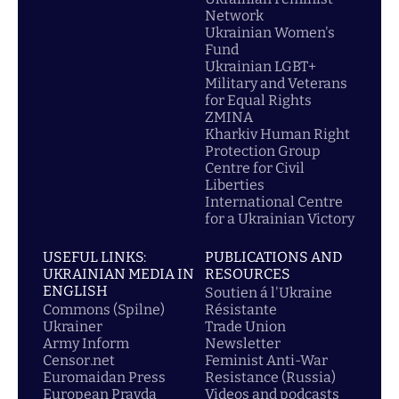
Network
Ukrainian Women's
Fund
Ukrainian LGBT+
Military and Veterans
for Equal Rights
ZMINA
Kharkiv Human Right
Protection Group
Centre for Civil
Liberties
International Centre
for a Ukrainian Victory
USEFUL LINKS:
PUBLICATIONS AND
UKRAINIAN MEDIA IN
RESOURCES
ENGLISH
Soutien á l'Ukraine
Commons (Spilne)
Résistante
Ukrainer
Trade Union
Army Inform
Newsletter
Censor.net
Feminist Anti-War
Euromaidan Press
Resistance (Russia)
European Pravda
Videos and podcasts