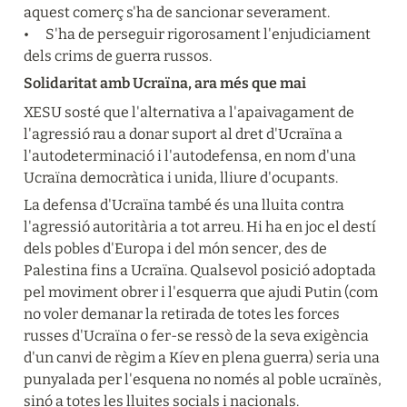
aquest comerç s'ha de sancionar severament.

•	S'ha de perseguir rigorosament l'enjudiciament 
dels crims de guerra russos.
Solidaritat amb Ucraïna, ara més que mai
XESU sosté que l'alternativa a l'apaivagament de 
l'agressió rau a donar suport al dret d'Ucraïna a 
l'autodeterminació i l'autodefensa, en nom d'una 
Ucraïna democràtica i unida, lliure d'ocupants.
La defensa d'Ucraïna també és una lluita contra 
l'agressió autoritària a tot arreu. Hi ha en joc el destí 
dels pobles d'Europa i del món sencer, des de 
Palestina fins a Ucraïna. Qualsevol posició adoptada 
pel moviment obrer i l'esquerra que ajudi Putin (com 
no voler demanar la retirada de totes les forces 
russes d'Ucraïna o fer-se ressò de la seva exigència 
d'un canvi de règim a Kíev en plena guerra) seria una 
punyalada per l'esquena no només al poble ucraïnès, 
sinó a totes les lluites socials i nacionals.