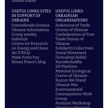
United States
USEFUL LINKS: SITES
USEFUL LINKS:
IN SUPPORT OF
UKRAINIAN
UKRAINE
ORGANISATIONS
Entendiendo Ucrania
Federation of Trade
Ukraine Information
Unions of Ukraine
Group weekly
Confederation of Free
bulletins
Trade Unions of
Centre for Research
Ukraine
on Energy and Clean
Solidarity Collectives
Air (CREA)
Social Movement
Make Putin Pay
(Sotsialnyi Rukh)
Simon Pirani's blog
Narodovladdia
SD Platform
National Ecological
Centre of Ukraine
Razom We Stand
Ukraine War
Environmental
Consequences Work
Group
Feminist Workshop
Ukrainian Feminist