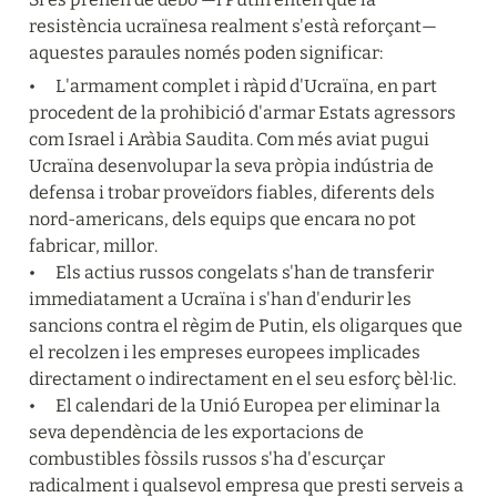
resistència ucraïnesa realment s'està reforçant— 
aquestes paraules només poden significar:
•	L'armament complet i ràpid d'Ucraïna, en part 
procedent de la prohibició d'armar Estats agressors 
com Israel i Aràbia Saudita. Com més aviat pugui 
Ucraïna desenvolupar la seva pròpia indústria de 
defensa i trobar proveïdors fiables, diferents dels 
nord-americans, dels equips que encara no pot 
fabricar, millor.

•	Els actius russos congelats s'han de transferir 
immediatament a Ucraïna i s'han d'endurir les 
sancions contra el règim de Putin, els oligarques que 
el recolzen i les empreses europees implicades 
directament o indirectament en el seu esforç bèl·lic.

•	El calendari de la Unió Europea per eliminar la 
seva dependència de les exportacions de 
combustibles fòssils russos s'ha d'escurçar 
radicalment i qualsevol empresa que presti serveis a 