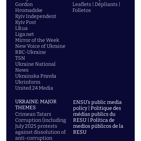
Gordon
Leaflets | Dépliants |
Hromadske
Folletos
Kyiv Independent
Kyiv Post
LB.ua
Liga.net
Mirror of the Week
New Voice of Ukraine
RBC-Ukraine
TSN
Ukraine National
News
Ukrainska Pravda
Ukrinform
United 24 Media
UKRAINE: MAJOR
ENSU’s public media
THEMES
policy | Politique des
Crimean Tatars
médias publics du
Corruption (including
RESU | Política de
July 2025 protests
medios públicos de la
against dissolution of
RESU
anti-corruption