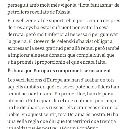
perseguit amb molt més vigor la «flota fantasma» de 
petroliers rovellats de Rússia.
El nivell general de suport rebut per Ucraïna després 
de tres anys ha estat suficient per evitar la seva 
derrota, però molt inferior al necessari per guanyar 
la guerra. El Govern de Zelenski s'ha vist obligat a 
expressar la seva gratitud per allò rebut, però també 
a implorar els seus donants que compleixin el que 
s'ha promès i proporcionin el que encara falta.
És hora que Europa es comprometi seriosament
Les vacil·lacions d'Europa ara han d'acabar en tots 
aquells àmbits en què les seves potències líders han 
temut actuar fins ara. En primer lloc, han de parar 
atenció a Putin quan diu el que realment pensa: «Ja 
ho he dit abans, els russos i els ucraïnesos són un sol 
poble. En aquest sentit, tota Ucraïna és nostra. Hi ha 
una vella regla que diu que tot territori que trepitja 
un soldat rus és nostre». (Fòrum Econòmic 