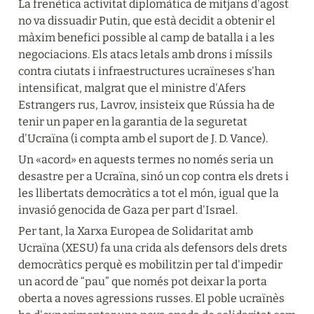
La frenètica activitat diplomàtica de mitjans d'agost 
no va dissuadir Putin, que està decidit a obtenir el 
màxim benefici possible al camp de batalla i a les 
negociacions. Els atacs letals amb drons i míssils 
contra ciutats i infraestructures ucraïneses s'han 
intensificat, malgrat que el ministre d'Afers 
Estrangers rus, Lavrov, insisteix que Rússia ha de 
tenir un paper en la garantia de la seguretat 
d'Ucraïna (i compta amb el suport de J. D. Vance).
Un «acord» en aquests termes no només seria un 
desastre per a Ucraïna, sinó un cop contra els drets i 
les llibertats democràtics a tot el món, igual que la 
invasió genocida de Gaza per part d'Israel.
Per tant, la Xarxa Europea de Solidaritat amb 
Ucraïna (XESU) fa una crida als defensors dels drets 
democràtics perquè es mobilitzin per tal d'impedir 
un acord de “pau” que només pot deixar la porta 
oberta a noves agressions russes. El poble ucraïnès 