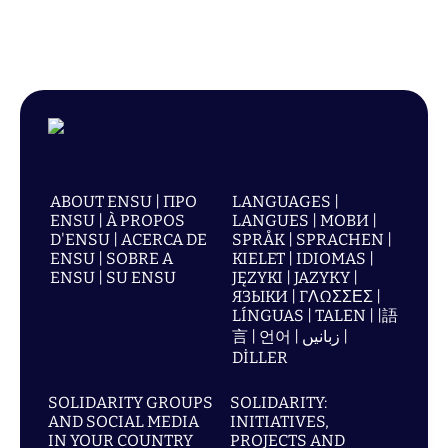
ABOUT ENSU | ПРО
LANGUAGES |
ENSU | À PROPOS
LANGUES | МОВИ |
D'ENSU | ACERCA DE
SPRÅK | SPRACHEN |
ENSU | SOBRE A
KIELET | IDIOMAS |
ENSU | SU ENSU
JĘZYKI | JAZYKY |
ЯЗЫКИ | ΓΛΩΣΣΕΣ |
LÍNGUAS | TALEN | |語
言 | 언어 | زبانیں |
DİLLER
SOLIDARITY GROUPS
SOLIDARITY:
AND SOCIAL MEDIA
INITIATIVES,
IN YOUR COUNTRY
PROJECTS AND