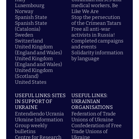
Luxembourg
medical workers, Be
Norway
Like We Are
Spanish State
Stop the persecution
Spanish State
of the Crimean Tatars
(Catalonia)
Free all anti-war
Sweden
activists in Russia!
Switzerland
Completed campaigns
United Kingdom
and events
(England and Wales)
Solidarity information
United Kingdom
by language
(England and Wales)
United Kingdom
(Scotland)
United States
USEFUL LINKS: SITES
USEFUL LINKS:
IN SUPPORT OF
UKRAINIAN
UKRAINE
ORGANISATIONS
Entendiendo Ucrania
Federation of Trade
Ukraine Information
Unions of Ukraine
Group weekly
Confederation of Free
bulletins
Trade Unions of
Centre for Research
Ukraine