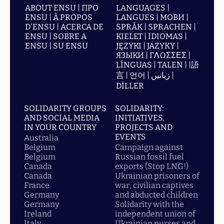
ABOUT ENSU | ПРО
LANGUAGES |
ENSU | À PROPOS
LANGUES | МОВИ |
D'ENSU | ACERCA DE
SPRÅK | SPRACHEN |
ENSU | SOBRE A
KIELET | IDIOMAS |
ENSU | SU ENSU
JĘZYKI | JAZYKY |
ЯЗЫКИ | ΓΛΩΣΣΕΣ |
LÍNGUAS | TALEN | |語
言 | 언어 | زبانیں |
DİLLER
SOLIDARITY GROUPS
SOLIDARITY:
AND SOCIAL MEDIA
INITIATIVES,
IN YOUR COUNTRY
PROJECTS AND
EVENTS
Australia
Belgium
Campaign against
Belgium
Russian fossil fuel
Canada
exports (Stop LNG!)
Canada
Ukrainian prisoners of
France
war, civilian captives
Germany
and abducted children
Germany
Solidarity with the
Ireland
independent union of
Italy
Ukrainian nurses and