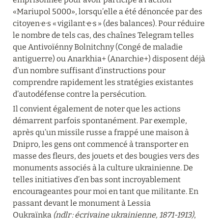
«Mariupol 5000», lorsqu’elle a été dénoncée par des 
citoyen·e·s « vigilant·e·s » (des balances). Pour réduire 
le nombre de tels cas, des chaînes Telegram telles 
que Antivoïénny Bolnitchny (Congé de maladie 
antiguerre) ou Anarkhia+ (Anarchie+) disposent déjà 
d’un nombre suffisant d’instructions pour 
comprendre rapidement les stratégies existantes 
d’autodéfense contre la persécution.
Il convient également de noter que les actions 
démarrent parfois spontanément. Par exemple, 
après qu’un missile russe a frappé une maison à 
Dnipro, les gens ont commencé à transporter en 
masse des fleurs, des jouets et des bougies vers des 
monuments associés à la culture ukrainienne. De 
telles initiatives d’en bas sont incroyablement 
encourageantes pour moi en tant que militante. En 
passant devant le monument à Lessia 
Oukraïnka 
(ndlr : écrivaine ukrainienne, 1871-1913)
, 