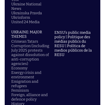
Ukraine National
News
Ukrainska Pravda
Ukrinform
United 24 Media
UKRAINE: MAJOR
ENSU’s public media
THEMES
policy | Politique des
Crimean Tatars
médias publics du
Corruption (including
RESU | Política de
July 2025 protests
medios públicos de la
against dissolution of
RESU
anti-corruption
agencies)
Economy
Energy crisis and
environment
Emigration and
refugees
Feminism
Foreign, alliance and
defence policy
History