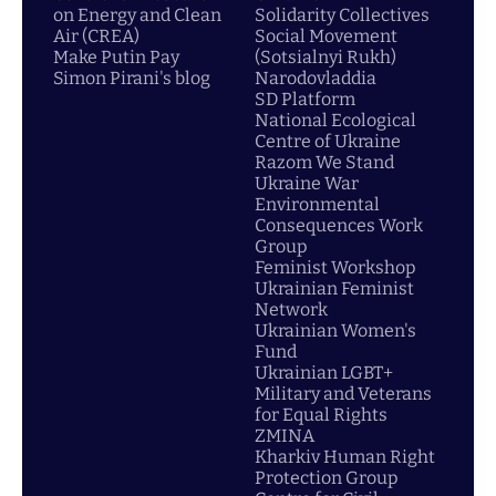
on Energy and Clean
Solidarity Collectives
Air (CREA)
Social Movement
Make Putin Pay
(Sotsialnyi Rukh)
Simon Pirani's blog
Narodovladdia
SD Platform
National Ecological
Centre of Ukraine
Razom We Stand
Ukraine War
Environmental
Consequences Work
Group
Feminist Workshop
Ukrainian Feminist
Network
Ukrainian Women's
Fund
Ukrainian LGBT+
Military and Veterans
for Equal Rights
ZMINA
Kharkiv Human Right
Protection Group