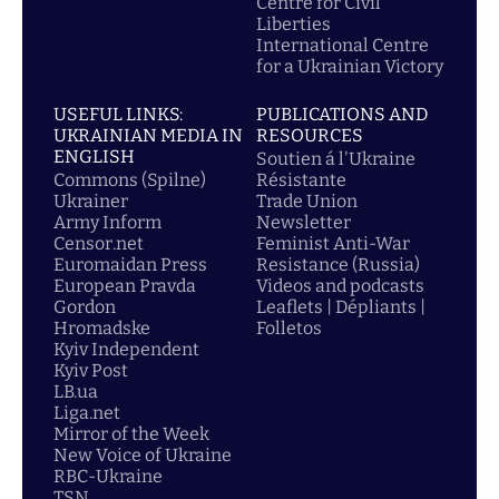
Centre for Civil
Liberties
International Centre
for a Ukrainian Victory
USEFUL LINKS:
PUBLICATIONS AND
UKRAINIAN MEDIA IN
RESOURCES
ENGLISH
Soutien á l'Ukraine
Commons (Spilne)
Résistante
Ukrainer
Trade Union
Army Inform
Newsletter
Censor.net
Feminist Anti-War
Euromaidan Press
Resistance (Russia)
European Pravda
Videos and podcasts
Gordon
Leaflets | Dépliants |
Hromadske
Folletos
Kyiv Independent
Kyiv Post
LB.ua
Liga.net
Mirror of the Week
New Voice of Ukraine
RBC-Ukraine
TSN