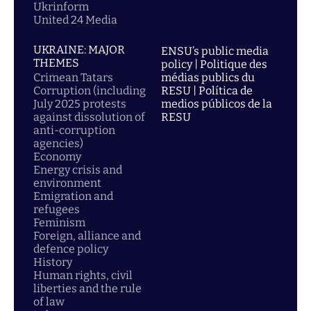
Ukrinform
United 24 Media
UKRAINE: MAJOR
ENSU’s public media
THEMES
policy | Politique des
Crimean Tatars
médias publics du
Corruption (including
RESU | Política de
July 2025 protests
medios públicos de la
against dissolution of
RESU
anti-corruption
agencies)
Economy
Energy crisis and
environment
Emigration and
refugees
Feminism
Foreign, alliance and
defence policy
History
Human rights, civil
liberties and the rule
of law