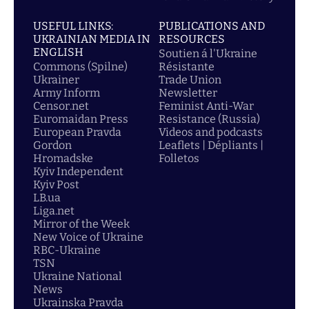
USEFUL LINKS:
PUBLICATIONS AND
UKRAINIAN MEDIA IN
RESOURCES
ENGLISH
Soutien á l'Ukraine
Commons (Spilne)
Résistante
Ukrainer
Trade Union
Army Inform
Newsletter
Censor.net
Feminist Anti-War
Euromaidan Press
Resistance (Russia)
European Pravda
Videos and podcasts
Gordon
Leaflets | Dépliants |
Hromadske
Folletos
Kyiv Independent
Kyiv Post
LB.ua
Liga.net
Mirror of the Week
New Voice of Ukraine
RBC-Ukraine
TSN
Ukraine National
News
Ukrainska Pravda