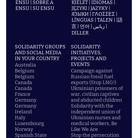
ENSU | SOBRE A
KIELET | IDIOMAS |
ENSU | SU ENSU
JĘZYKI | JAZYKY |
ЯЗЫКИ | ΓΛΩΣΣΕΣ |
LÍNGUAS | TALEN | |語
言 | 언어 | زبانیں |
DİLLER
SOLIDARITY GROUPS
SOLIDARITY:
AND SOCIAL MEDIA
INITIATIVES,
IN YOUR COUNTRY
PROJECTS AND
EVENTS
Australia
Belgium
Campaign against
Belgium
Russian fossil fuel
Canada
exports (Stop LNG!)
Canada
Ukrainian prisoners of
France
war, civilian captives
Germany
and abducted children
Germany
Solidarity with the
Ireland
independent union of
Italy
Ukrainian nurses and
Luxembourg
medical workers, Be
Norway
Like We Are
Spanish State
Stop the persecution