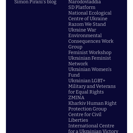
Simon Pirani's blog
Narodovladdia
SD Platform
National Ecological
Centre of Ukraine
Razom We Stand
Ukraine War
Environmental
Consequences Work
Group
Feminist Workshop
Ukrainian Feminist
Network
Ukrainian Women's
Fund
Ukrainian LGBT+
Military and Veterans
for Equal Rights
ZMINA
Kharkiv Human Right
Protection Group
Centre for Civil
Liberties
International Centre
for a Ukrainian Victory