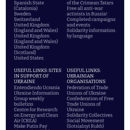
Spanish State
of the Crimean Tatars
(Catalonia)
Free all anti-war
Sweden
activists in Russia!
Switzerland
Completed campaigns
United Kingdom
and events
(England and Wales)
Solidarity information
United Kingdom
by language
(England and Wales)
United Kingdom
(Scotland)
United States
USEFUL LINKS: SITES
USEFUL LINKS:
IN SUPPORT OF
UKRAINIAN
UKRAINE
ORGANISATIONS
Entendiendo Ucrania
Federation of Trade
Ukraine Information
Unions of Ukraine
Group weekly
Confederation of Free
bulletins
Trade Unions of
Centre for Research
Ukraine
on Energy and Clean
Solidarity Collectives
Air (CREA)
Social Movement
Make Putin Pay
(Sotsialnyi Rukh)