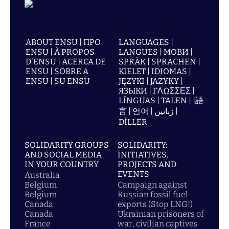
ABOUT ENSU | ПРО
LANGUAGES |
ENSU | À PROPOS
LANGUES | МОВИ |
D'ENSU | ACERCA DE
SPRÅK | SPRACHEN |
ENSU | SOBRE A
KIELET | IDIOMAS |
ENSU | SU ENSU
JĘZYKI | JAZYKY |
ЯЗЫКИ | ΓΛΩΣΣΕΣ |
LÍNGUAS | TALEN | |語
言 | 언어 | زبانیں |
DİLLER
SOLIDARITY GROUPS
SOLIDARITY:
AND SOCIAL MEDIA
INITIATIVES,
IN YOUR COUNTRY
PROJECTS AND
EVENTS
Australia
Belgium
Campaign against
Belgium
Russian fossil fuel
Canada
exports (Stop LNG!)
Canada
Ukrainian prisoners of
France
war, civilian captives