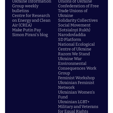
Ukraine Information
Unions of Ukraine
Group weekly
Confederation of Free
bulletins
Trade Unions of
Centre for Research
Ukraine
on Energy and Clean
Solidarity Collectives
Air (CREA)
Social Movement
Make Putin Pay
(Sotsialnyi Rukh)
Simon Pirani's blog
Narodovladdia
SD Platform
National Ecological
Centre of Ukraine
Razom We Stand
Ukraine War
Environmental
Consequences Work
Group
Feminist Workshop
Ukrainian Feminist
Network
Ukrainian Women's
Fund
Ukrainian LGBT+
Military and Veterans
for Equal Rights