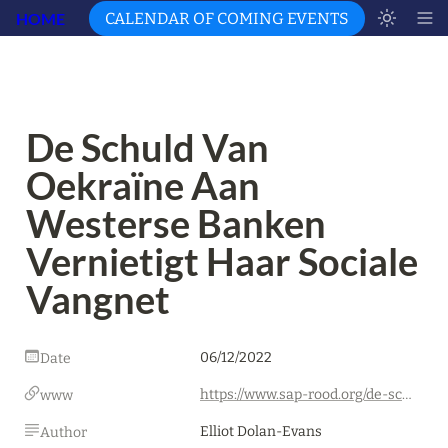
HOME
CALENDAR OF COMING EVENTS
De Schuld Van 
Oekraïne Aan 
Westerse Banken 
Vernietigt Haar Sociale 
Vangnet
06/12/2022
Date
https://www.sap-rood.org/de-schuld-van-oekraine-aan-westerse-banken-vernietigt-haar-sociale-vangnet/
www
Elliot Dolan-Evans
Author