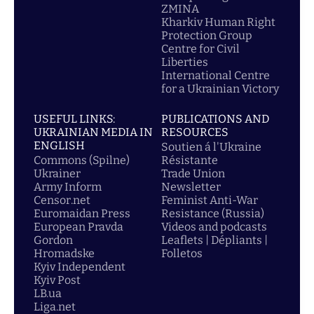
ZMINA
Kharkiv Human Right
Protection Group
Centre for Civil
Liberties
International Centre
for a Ukrainian Victory
USEFUL LINKS:
PUBLICATIONS AND
UKRAINIAN MEDIA IN
RESOURCES
ENGLISH
Soutien á l'Ukraine
Commons (Spilne)
Résistante
Ukrainer
Trade Union
Army Inform
Newsletter
Censor.net
Feminist Anti-War
Euromaidan Press
Resistance (Russia)
European Pravda
Videos and podcasts
Gordon
Leaflets | Dépliants |
Hromadske
Folletos
Kyiv Independent
Kyiv Post
LB.ua
Liga.net