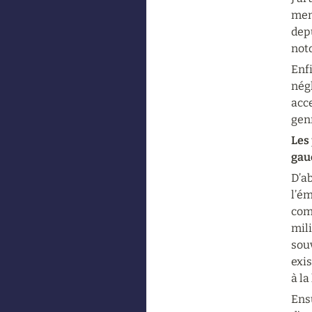
memb
depu
noto
Enfi
négl
acce
genr
Les
gauc
D’ab
l’ém
com
mili
souv
exis
à la
Ensu