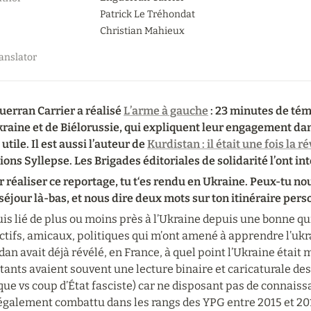
Patrick Le Tréhondat

Christian Mahieux
anslator
erran Carrier a réalisé 
L’arme à gauche
 : 23 minutes de té
raine et de Biélorussie, qui expliquent leur engagement dan
 utile. Il est aussi l’auteur de 
Kurdistan : il était une fois la r
ions Syllepse. Les Brigades éditoriales de solidarité l’ont in
 réaliser ce reportage, tu t‘es rendu en Ukraine. Peux-tu nou
séjour là-bas, et nous dire deux mots sur ton itinéraire perso
uis lié de plus ou moins près à l’Ukraine depuis une bonne qu
ectifs, amicaux, politiques qui m’ont amené à apprendre l’uk
an avait déjà révélé, en France, à quel point l’Ukraine était 
tants avaient souvent une lecture binaire et caricaturale de
que vs coup d’État fasciste) car ne disposant pas de connaiss
 également combattu dans les rangs des YPG entre 2015 et 20