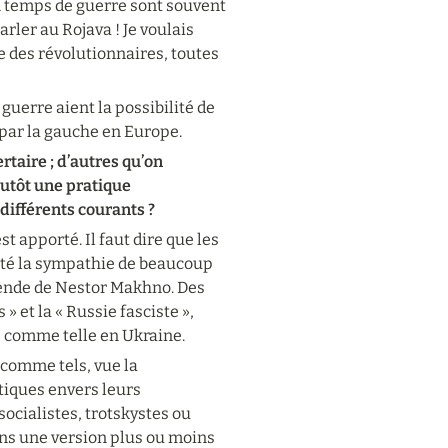
n temps de guerre sont souvent 
ler au Rojava ! Je voulais 
ce des révolutionnaires, toutes 
guerre aient la possibilité de 
par la gauche en Europe.
taire ; d’autres qu’on 
utôt une pratique 
 différents courants ?
 apporté. Il faut dire que les 
ité la sympathie de beaucoup 
gende de Nestor Makhno. Des 
 et la « Russie fasciste », 
 comme telle en Ukraine.
comme tels, vue la 
iques envers leurs 
cialistes, trotskystes ou 
s une version plus ou moins 