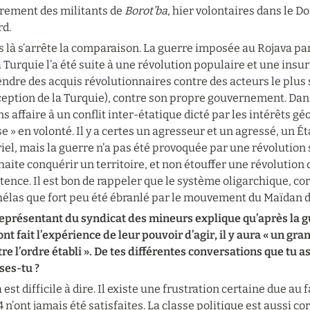
rement des militants de 
Borot’ba
, hier volontaires dans le Don
rd.
 là s’arrête la comparaison. La guerre imposée au Rojava par 
a Turquie l’a été suite à une révolution populaire et une insurr
ndre des acquis révolutionnaires contre des acteurs le plus s
ception de la Turquie), contre son propre gouvernement. Dans 
s affaire à un conflit inter-étatique dicté par les intérêts g
e » en volonté. Il y a certes un agresseur et un agressé, un É
iel, mais la guerre n’a pas été provoquée par une révolution 
aite conquérir un territoire, et non étouffer une révolution 
tence. Il est bon de rappeler que le système oligarchique, c
 hélas que fort peu été ébranlé par le mouvement du Maïdan 
représentant du syndicat des mineurs explique qu’après la gu
nt fait l’expérience de leur pouvoir d’agir, il y aura « un g
re l’ordre établi ». De tes différentes conversations que tu a
ses-tu ?
 est difficile à dire. Il existe une frustration certaine due au 
 n’ont jamais été satisfaites. La classe politique est aussi c