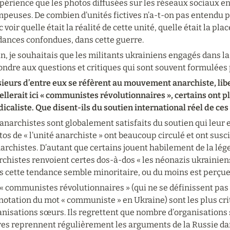
périence que les photos diffusées sur les réseaux sociaux e
peuses. De combien d’unités fictives n’a-t-on pas entendu par
 voir quelle était la réalité de cette unité, quelle était la pla
dances confondues, dans cette guerre.
n, je souhaitais que les militants ukrainiens engagés dans la 
ondre aux questions et critiques qui sont souvent formulées 
ieurs d’entre eux se réfèrent au mouvement anarchiste, liber
llerait ici « communistes révolutionnaires », certains ont pl
icaliste. Que disent-ils du soutien international réel de ces
anarchistes sont globalement satisfaits du soutien qui leur est
os de « l’unité anarchiste » ont beaucoup circulé et ont susc
narchistes. D’autant que certains jouent habilement de la lé
chistes renvoient certes dos-à-dos « les néonazis ukrainiens »
s cette tendance semble minoritaire, ou du moins est perçue
« communistes révolutionnaires » (qui ne se définissent pas 
otation du mot « communiste » en Ukraine) sont les plus crit
nisations sœurs. Ils regrettent que nombre d’organisations so
res reprennent régulièrement les arguments de la Russie dan