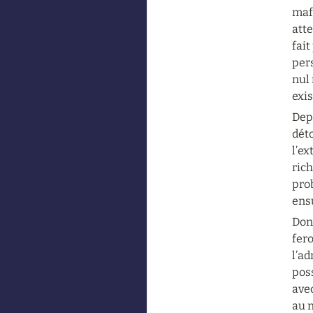
mafi
atte
fait
pers
nul
exis
Depu
dét
l’ex
rich
prob
ens
Donc
fero
l’ad
poss
avec
au n