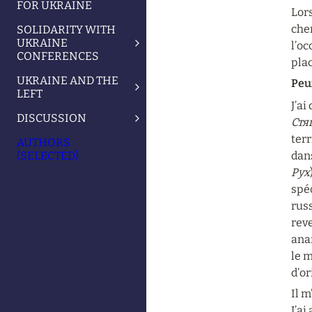
FOR UKRAINE
Lors
che
SOLIDARITY WITH
UKRAINE
l’oc
CONFERENCES
plac
UKRAINE AND THE
Peu
LEFT
J’ai
DISCUSSION
Стя
terr
AUTHORS
(SELECTED)
dans
Рух
spéc
russ
rev
anar
le m
d’or
Il m
J’ai