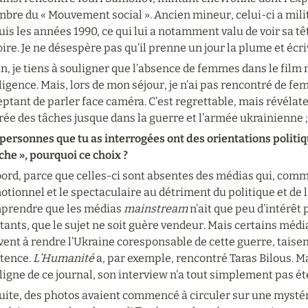
re du « Mouvement social ». Ancien mineur, celui-ci a milité
is les années 1990, ce qui lui a notamment valu de voir sa tê
ire. Je ne désespère pas qu’il prenne un jour la plume et écr
n, je tiens à souligner que l’absence de femmes dans le film 
igence. Mais, lors de mon séjour, je n’ai pas rencontré de f
ptant de parler face caméra. C’est regrettable, mais révélateur
ée des tâches jusque dans la guerre et l’armée ukrainienne ; 
 personnes que tu as interrogées ont des orientations politi
he », pourquoi ce choix ?
ord, parce que celles-ci sont absentes des médias qui, comme
otionnel et le spectaculaire au détriment du politique et de l’
prendre que les médias 
mainstream
 n’ait que peu d’intérêt
tants, que le sujet ne soit guère vendeur. Mais certains médi
ent à rendre l’Ukraine coresponsable de cette guerre, taisen
tence. 
L’Humanité
 a, par exemple, rencontré Taras Bilous. Ma
 ligne de ce journal, son interview n’a tout simplement pas ét
ite, des photos avaient commencé à circuler sur une mystérie