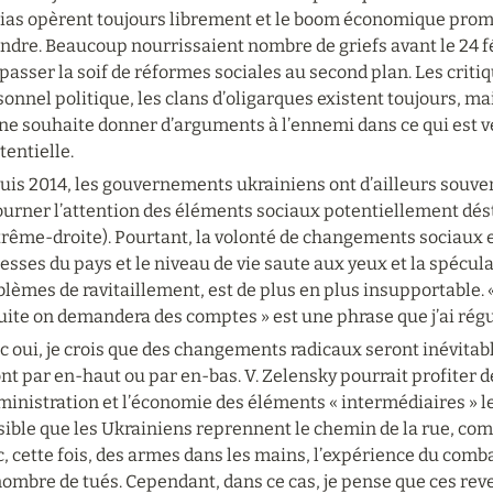
as opèrent toujours librement et le boom économique promis 
ndre. Beaucoup nourrissaient nombre de griefs avant le 24 fév
 passer la soif de réformes sociales au second plan. Les critiq
onnel politique, les clans d’oligarques existent toujours, mais
 ne souhaite donner d’arguments à l’ennemi dans ce qui est 
tentielle.
is 2014, les gouvernements ukrainiens ont d’ailleurs souvent
ourner l’attention des éléments sociaux potentiellement dés
trême-droite). Pourtant, la volonté de changements sociaux est
esses du pays et le niveau de vie saute aux yeux et la spécula
lèmes de ravitaillement, est de plus en plus insupportable. «
uite on demandera des comptes » est une phrase que j’ai ré
 oui, je crois que des changements radicaux seront inévitables
nt par en-haut ou par en-bas. V. Zelensky pourrait profiter d
ministration et l’économie des éléments « intermédiaires » le
ible que les Ukrainiens reprennent le chemin de la rue, comme
, cette fois, des armes dans les mains, l’expérience du comba
ombre de tués. Cependant, dans ce cas, je pense que ces reve