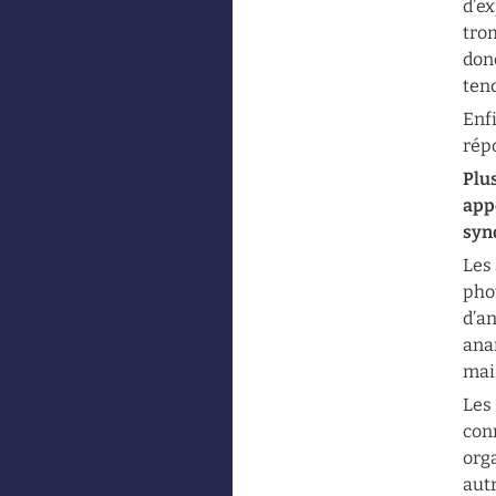
d’ex
trom
donc
ten
Enfi
rép
Plus
appe
synd
Les 
phot
d’a
anar
mai
Les 
conn
orga
aut