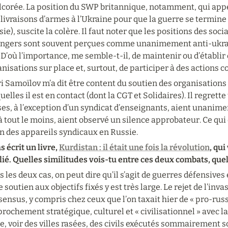
lcorée. La position du SWP britannique, notamment, qui appe
livraisons d’armes à l’Ukraine pour que la guerre se termine a
ie), suscite la colère. Il faut noter que les positions des soci
angers sont souvent perçues comme unanimement anti-ukraini
 D’où l’importance, me semble-t-il, de maintenir ou d’établir d
nisations sur place et, surtout, de participer à des actions c
i Samoïlov m’a dit être content du soutien des organisation
uelles il est en contact (dont la CGT et Solidaires). Il regrette
es, à l’exception d’un syndicat d’enseignants, aient unanime
à tout le moins, aient observé un silence approbateur. Ce qui e
n des appareils syndicaux en Russie.
s écrit un livre, 
Kurdistan : il était une fois la révolution
, qu
ié. Quelles similitudes vois-tu entre ces deux combats, quel
 les deux cas, on peut dire qu’il s’agit de guerres défensives e
e soutien aux objectifs fixés y est très large. Le rejet de l’inva
ensus, y compris chez ceux que l’on taxait hier de « pro-russe
rochement stratégique, culturel et « civilisationnel » avec la
e, voir des villes rasées, des civils exécutés sommairement s