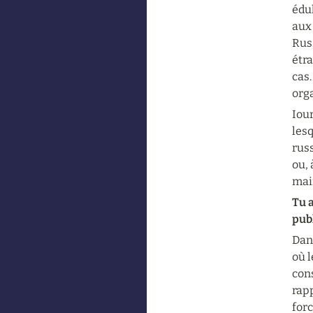
édu
aux 
Russ
étr
cas.
orga
Iour
lesq
russ
ou, 
mai
Tu a
publ
Dans
où l
cons
rapp
forc