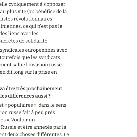
lle cyniquement à s’opposer 
u plus vite (au bénéfice de la 
alistes révolutionnaires 
ennes, ce qui n’est pas le 
es liens avec les 
oncrètes de solidarité.
s syndicales européennes avec 
 toutefois que les syndicats 
ment salué l’invasion russe 
n dit long sur la prise en 
i va être très prochainement 
les différences aussi ?
t « populaires », dans le sens 
sion russe fait à peu près 
s ». Vouloir un 
 Russie et être annexés par la 
ont deux choses différentes. Le 