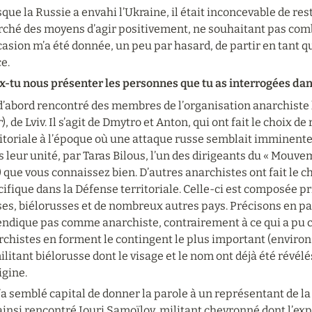
que la Russie a envahi l’Ukraine, il était inconcevable de reste
rché des moyens d’agir positivement, ne souhaitant pas com
casion m’a été donnée, un peu par hasard, de partir en tant q
e.
x-tu nous présenter les personnes que tu as interrogées dans
 d’abord rencontré des membres de l’organisation anarchiste l
г
), de Lviv. Il s’agit de Dmytro et Anton, qui ont fait le choix de
itoriale à l’époque où une attaque russe semblait imminente sur
 leur unité, par Taras Bilous, l’un des dirigeants du « Mouvem
) que vous connaissez bien. D’autres anarchistes ont fait le ch
ifique dans la Défense territoriale. Celle-ci est composée p
es, biélorusses et de nombreux autres pays. Précisons en pas
endique pas comme anarchiste, contrairement à ce qui a pu co
chistes en forment le contingent le plus important (environ 2/3
ilitant biélorusse dont le visage et le nom ont déjà été révélé
igine.
’a semblé capital de donner la parole à un représentant de la
 ainsi rencontré Iouri Samoïlov, militant chevronné dont l’expé