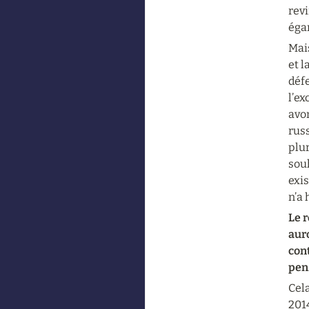
revi
éga
Mais
et l
défe
l’ex
avon
russ
plur
souh
exis
n’a
Le 
auro
cont
pen
Cela
2014