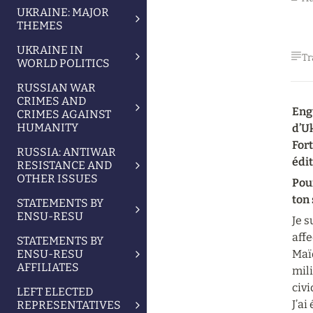
UKRAINE: MAJOR
THEMES
UKRAINE IN
Tr
WORLD POLITICS
RUSSIAN WAR
CRIMES AND
Engu
CRIMES AGAINST
HUMANITY
d’Uk
Fort
RUSSIA: ANTIWAR
édit
RESISTANCE AND
OTHER ISSUES
Pour
ton 
STATEMENTS BY
ENSU-RESU
Je s
aff
STATEMENTS BY
ENSU-RESU
Maïd
AFFILIATES
mili
civi
LEFT ELECTED
J’ai
REPRESENTATIVES