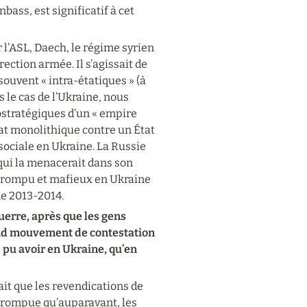
bass, est significatif à cet 
l’ASL, Daech, le régime syrien 
ection armée. Il s’agissait de 
ouvent « intra-étatiques » (à 
le cas de l’Ukraine, nous 
éostratégiques d’un « empire 
tat monolithique contre un État 
sociale en Ukraine. La Russie 
qui la menacerait dans son 
orrompu et mafieux en Ukraine 
de 2013-2014.
erre, après que les gens 
rand mouvement de contestation 
s pu avoir en Ukraine, qu’en 
fait que les revendications de 
orrompue qu’auparavant, les 