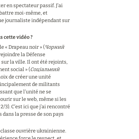
r en spectateur passif. J’ai 
battre moi-même, et 
ue journaliste indépendant sur 
 cette vidéo ?
e « Drapeau noir » (
Чорний 
 rejoindre la Défense 
 la ville. Il ont été rejoints, 
ent social » (
Соціальний 
oix de créer une unité 
rincipalement de militants 
sant que l’unité ne se 
urir sur le web, même si les 
). C’est ici que j’ai rencontré 
s dans la presse de son pays 
 classe ouvrière ukrainienne. 
rience force le respect, et 