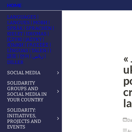
HOME
LANGUAGES |
LANGUES | МОВИ |
SPRÅK | SPRACHEN |
KIELET | IDIOMAS |
JĘZYKI | JAZYKY |
ЯЗЫКИ | ΓΛΩΣΣΕΣ |
LÍNGUAS | TALEN | |
«
語言 | 언어 | زبانیں |
DİLLER
u
SOCIAL MEDIA
p
SOLIDARITY
c
GROUPS AND
SOCIAL MEDIA IN
l
YOUR COUNTRY
SOLIDARITY:
INITIATIVES,
Da
PROJECTS AND
EVENTS
Au