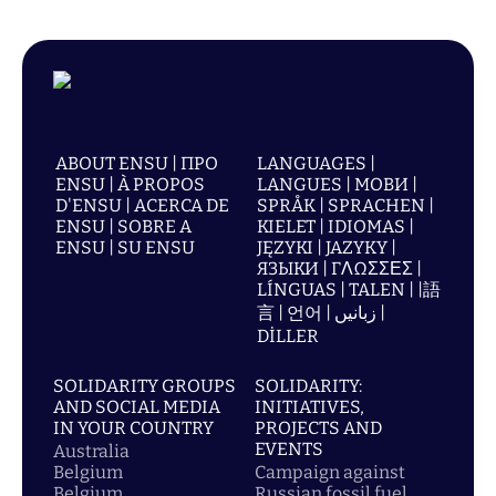
ABOUT ENSU | ПРО
LANGUAGES |
ENSU | À PROPOS
LANGUES | МОВИ |
D'ENSU | ACERCA DE
SPRÅK | SPRACHEN |
ENSU | SOBRE A
KIELET | IDIOMAS |
ENSU | SU ENSU
JĘZYKI | JAZYKY |
ЯЗЫКИ | ΓΛΩΣΣΕΣ |
LÍNGUAS | TALEN | |語
言 | 언어 | زبانیں |
DİLLER
SOLIDARITY GROUPS
SOLIDARITY:
AND SOCIAL MEDIA
INITIATIVES,
IN YOUR COUNTRY
PROJECTS AND
EVENTS
Australia
Belgium
Campaign against
Belgium
Russian fossil fuel