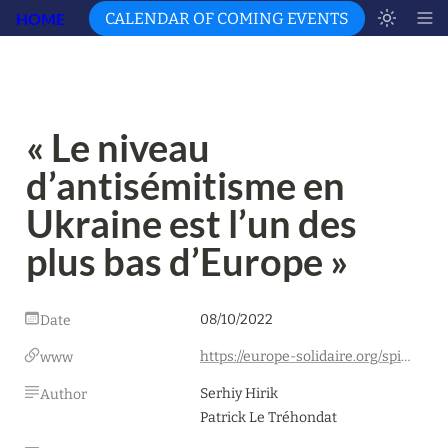
HOME
CALENDAR OF COMING EVENTS
« Le niveau 
d’antisémitisme en 
Ukraine est l’un des 
plus bas d’Europe »
08/10/2022
Date
https://europe-solidaire.org/spip.php?article64320
www
Serhiy Hirik

Author
Patrick Le Tréhondat