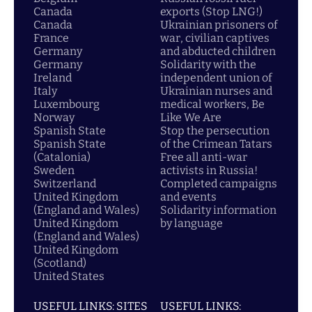
Canada
exports (Stop LNG!)
Canada
Ukrainian prisoners of
France
war, civilian captives
Germany
and abducted children
Germany
Solidarity with the
Ireland
independent union of
Italy
Ukrainian nurses and
Luxembourg
medical workers, Be
Norway
Like We Are
Spanish State
Stop the persecution
Spanish State
of the Crimean Tatars
(Catalonia)
Free all anti-war
Sweden
activists in Russia!
Switzerland
Completed campaigns
United Kingdom
and events
(England and Wales)
Solidarity information
United Kingdom
by language
(England and Wales)
United Kingdom
(Scotland)
United States
USEFUL LINKS: SITES
USEFUL LINKS: