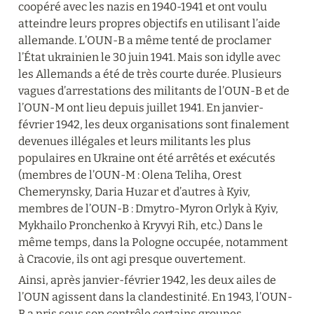
coopéré avec les nazis en 1940-1941 et ont voulu 
atteindre leurs propres objectifs en utilisant l’aide 
allemande. L’OUN-B a même tenté de proclamer 
l’État ukrainien le 30 juin 1941. Mais son idylle avec 
les Allemands a été de très courte durée. Plusieurs 
vagues d’arrestations des militants de l’OUN-B et de 
l’OUN-M ont lieu depuis juillet 1941. En janvier-
février 1942, les deux organisations sont finalement 
devenues illégales et leurs militants les plus 
populaires en Ukraine ont été arrêtés et exécutés 
(membres de l’OUN-M : Olena Teliha, Orest 
Chemerynsky, Daria Huzar et d’autres à Kyiv, 
membres de l’OUN-B : Dmytro-Myron Orlyk à Kyiv, 
Mykhailo Pronchenko à Kryvyi Rih, etc.) Dans le 
même temps, dans la Pologne occupée, notamment 
à Cracovie, ils ont agi presque ouvertement.
Ainsi, après janvier-février 1942, les deux ailes de 
l’OUN agissent dans la clandestinité. En 1943, l’OUN-
B a pris sous son contrôle certains groupes 