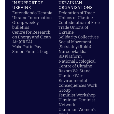
IN SUPPORT OF
UKRAINIAN
UKRAINE
ORGANISATIONS
Entendiendo Ucrania
Federation of Trade
Ukraine Information
Unions of Ukraine
Group weekly
Confederation of Free
bulletins
Trade Unions of
Centre for Research
Ukraine
on Energy and Clean
Solidarity Collectives
Air (CREA)
Social Movement
Make Putin Pay
(Sotsialnyi Rukh)
Simon Pirani's blog
Narodovladdia
SD Platform
National Ecological
Centre of Ukraine
Razom We Stand
Ukraine War
Environmental
Consequences Work
Group
Feminist Workshop
Ukrainian Feminist
Network
Ukrainian Women's