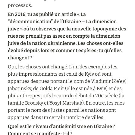
processus.
En 2016, tu as publié un article « La 
“décommunisation” de l’Ukraine – La dimension 
juive » où tu observes que la nouvelle toponymie des 
rues ne prenait pas assez en compte la dimension 
juive de la nation ukrainienne. Les choses ont-elles 
évolué depuis lors et comment espères-tu qu’elles 
changent ?
Oui, les choses ont changé. L’un des exemples les 
plus impressionnants est celui de Kyiv où sont 
apparues des rues portant le nom de Vladimir (Ze’ev) 
Jabotinsky, de Golda Meir (elle est née à Kyiv) et des 
philanthropes juifs locaux du début du 20
e
 siècle (la 
famille Brodsky et Yosyf Marshak). En outre, les rues 
portant le nom des Justes parmi les nations sont 
apparues dans un certain nombre de villes.
Quel est le niveau d’antisémitisme en Ukraine ? 
Comment se manifeste-t-il ?