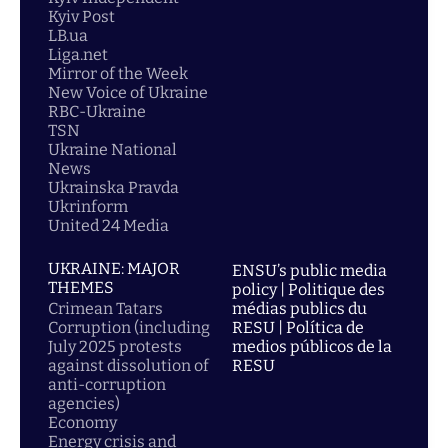
Kyiv Post
LB.ua
Liga.net
Mirror of the Week
New Voice of Ukraine
RBC-Ukraine
TSN
Ukraine National
News
Ukrainska Pravda
Ukrinform
United 24 Media
UKRAINE: MAJOR
ENSU’s public media
THEMES
policy | Politique des
Crimean Tatars
médias publics du
Corruption (including
RESU | Política de
July 2025 protests
medios públicos de la
against dissolution of
RESU
anti-corruption
agencies)
Economy
Energy crisis and