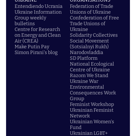
Entendiendo Ucrania
Federation of Trade
Ukraine Information
Unions of Ukraine
Group weekly
Confederation of Free
bulletins
Trade Unions of
Centre for Research
Ukraine
on Energy and Clean
Solidarity Collectives
Air (CREA)
Social Movement
Make Putin Pay
(Sotsialnyi Rukh)
Simon Pirani's blog
Narodovladdia
SD Platform
National Ecological
Centre of Ukraine
Razom We Stand
Ukraine War
Environmental
Consequences Work
Group
Feminist Workshop
Ukrainian Feminist
Network
Ukrainian Women's
Fund
Ukrainian LGBT+