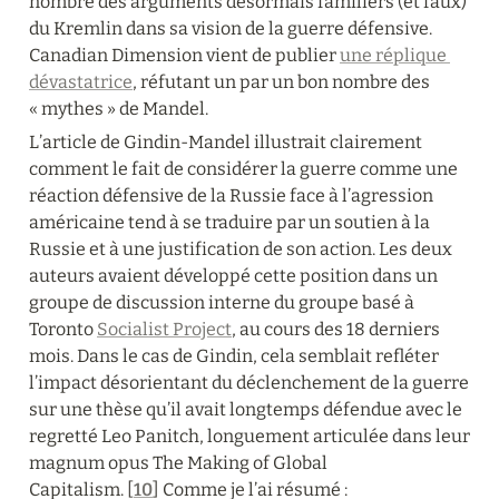
nombre des arguments désormais familiers (et faux) 
du Kremlin dans sa vision de la guerre défensive. 
Canadian Dimension vient de publier 
une réplique 
dévastatrice
, réfutant un par un bon nombre des 
« mythes » de Mandel.
L’article de Gindin-Mandel illustrait clairement 
comment le fait de considérer la guerre comme une 
réaction défensive de la Russie face à l’agression 
américaine tend à se traduire par un soutien à la 
Russie et à une justification de son action. Les deux 
auteurs avaient développé cette position dans un 
groupe de discussion interne du groupe basé à 
Toronto 
Socialist Project
, au cours des 18 derniers 
mois. Dans le cas de Gindin, cela semblait refléter 
l’impact désorientant du déclenchement de la guerre 
sur une thèse qu’il avait longtemps défendue avec le 
regretté Leo Panitch, longuement articulée dans leur 
magnum opus The Making of Global 
Capitalism. [
10
] Comme je l’ai résumé :