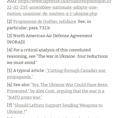
2022. 
https://www.lapresse.ca/actualites/politique/20
22-02-23/l-assemblee-nationale-adopte-une-
motion-unanime-de-soutien-a-l-ukraine.php
[
2
] 
Programme de Québec solidaire
. See, in 
particular, para. 7.3.1.b
[
3
] North American Air Defense Agreement 
(NORAD).
[
4
] For a critical analysis of this convoluted 
reasoning, see “The war in Ukraine : four reductions 
we must avoid.”
[
5
] A typical article : 
“Cutting through Canada’s war 
propaganda.”
[
6
] See also 
“Yes, The Ukraine War Could Have Been 
Prevented,” by Alex Cosh, arguing that the war is a 
“NATO proxy war.”
[
7
] “
Should Leftists Support Sending Weapons to 
Ukraine ?
”