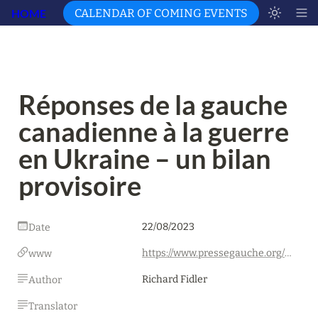
HOME
CALENDAR OF COMING EVENTS
Réponses de la gauche 
canadienne à la guerre 
en Ukraine – un bilan 
provisoire
22/08/2023
Date
https://www.pressegauche.org/Reponses-de-la-gauche-canadienne-a-la-guerre-en-Ukraine-un-bilan-provisoire
www
Richard Fidler
Author
Translator