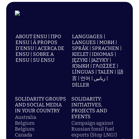
ABOUT ENSU | ПРО
LANGUAGES |
ENSU | À PROPOS
LANGUES | МОВИ |
D'ENSU | ACERCA DE
SPRÅK | SPRACHEN |
ENSU | SOBRE A
KIELET | IDIOMAS |
ENSU | SU ENSU
JĘZYKI | JAZYKY |
ЯЗЫКИ | ΓΛΩΣΣΕΣ |
LÍNGUAS | TALEN | |語
言 | 언어 | زبانیں |
DİLLER
SOLIDARITY GROUPS
SOLIDARITY:
AND SOCIAL MEDIA
INITIATIVES,
IN YOUR COUNTRY
PROJECTS AND
EVENTS
Australia
Belgium
Campaign against
Belgium
Russian fossil fuel
Canada
exports (Stop LNG!)