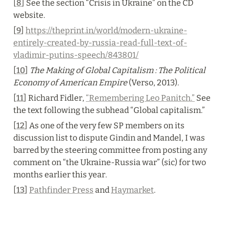
[
8
] See the section “Crisis in Ukraine” on the CD 
website.
[
9
] 
https://theprint.in/world/modern-ukraine-
entirely-created-by-russia-read-full-text-of-
vladimir-putins-speech/843801/
[
10
] 
The Making of Global Capitalism : The Political 
Economy of American Empire 
(Verso, 2013).
[
11
] Richard Fidler, 
“Remembering Leo Panitch.”
 See 
the text following the subhead “Global capitalism.”
[
12
] As one of the very few SP members on its 
discussion list to dispute Gindin and Mandel, I was 
barred by the steering committee from posting any 
comment on “the Ukraine-Russia war” (sic) for two 
months earlier this year.
[
13
] 
Pathfinder Press
 and 
Haymarket
.