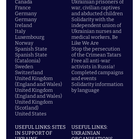
Canada
Ukrainian prisoners of
France
war, civilian captives
Germany
and abducted children
Germany
Solidarity with the
Ireland
independent union of
Italy
Ukrainian nurses and
Luxembourg
medical workers, Be
Norway
Like We Are
Spanish State
Stop the persecution
Spanish State
of the Crimean Tatars
(Catalonia)
Free all anti-war
Sweden
activists in Russia!
Switzerland
Completed campaigns
United Kingdom
and events
(England and Wales)
Solidarity information
United Kingdom
by language
(England and Wales)
United Kingdom
(Scotland)
United States
USEFUL LINKS: SITES
USEFUL LINKS:
IN SUPPORT OF
UKRAINIAN
UKRAINE
ORGANISATIONS