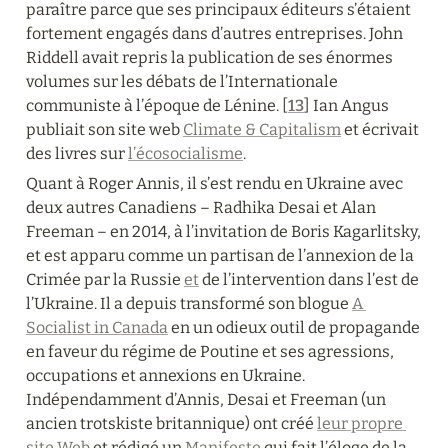
paraître parce que ses principaux éditeurs s’étaient 
fortement engagés dans d’autres entreprises. John 
Riddell avait repris la publication de ses énormes 
volumes sur les débats de l’Internationale 
communiste à l’époque de Lénine. [
13
] Ian Angus 
publiait son site web 
Climate & Capitalism
 et écrivait 
des livres sur 
l’écosocialisme
.
Quant à Roger Annis, il s’est rendu en Ukraine avec 
deux autres Canadiens – Radhika Desai et Alan 
Freeman – en 2014, à l’invitation de Boris Kagarlitsky, 
et est apparu comme un partisan de l’annexion de la 
Crimée par la Russie 
et
 de l’intervention dans l’est de 
l’Ukraine. Il a depuis transformé son blogue 
A 
Socialist in Canada
 en un odieux outil de propagande 
en faveur du régime de Poutine et ses agressions, 
occupations et annexions en Ukraine. 
Indépendamment d’Annis, Desai et Freeman (un 
ancien trotskiste britannique) ont créé 
leur propre 
site Web
 et rédigé un 
Manifeste
 qui fait l’éloge de la 