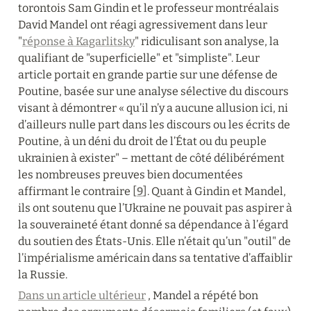
torontois Sam Gindin et le professeur montréalais 
David Mandel ont réagi agressivement dans leur 
"
réponse à Kagarlitsky
" ridiculisant son analyse, la 
qualifiant de "superficielle" et "simpliste". Leur 
article portait en grande partie sur une défense de 
Poutine, basée sur une analyse sélective du discours 
visant à démontrer « qu’il n’y a aucune allusion ici, ni 
d’ailleurs nulle part dans les discours ou les écrits de 
Poutine, à un déni du droit de l’État ou du peuple 
ukrainien à exister" – mettant de côté délibérément 
les nombreuses preuves bien documentées 
affirmant le contraire [
9
]. Quant à Gindin et Mandel, 
ils ont soutenu que l’Ukraine ne pouvait pas aspirer à 
la souveraineté étant donné sa dépendance à l’égard 
du soutien des États-Unis. Elle n’était qu’un "outil" de 
l’impérialisme américain dans sa tentative d’affaiblir 
la Russie.
Dans un article ultérieur
 , Mandel a répété bon 