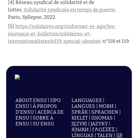
[4] Réseau syndical de solidarité et de 
luttes, 
Solidarité syndicale en temps de guerre
, 
Paris, Syllepse, 2022.
[5] 
https://solidaires.org/sinformer-et-agir/les-
journaux-et-bulletins/solidaires-et-
internationalistes/n119-special-ukraine/
 n°118 et 119
ABOUT ENSU | ПРО
LANGUAGES |
ENSU | À PROPOS
LANGUES | МОВИ |
D'ENSU | ACERCA DE
SPRÅK | SPRACHEN |
ENSU | SOBRE A
KIELET | IDIOMAS |
ENSU | SU ENSU
JĘZYKI | JAZYKY |
ЯЗЫКИ | ΓΛΩΣΣΕΣ |
LÍNGUAS | TALEN | |語