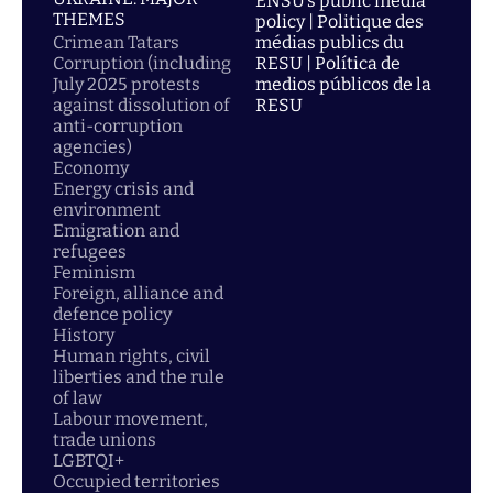
ENSU’s public media
THEMES
policy | Politique des
Crimean Tatars
médias publics du
Corruption (including
RESU | Política de
July 2025 protests
medios públicos de la
against dissolution of
RESU
anti-corruption
agencies)
Economy
Energy crisis and
environment
Emigration and
refugees
Feminism
Foreign, alliance and
defence policy
History
Human rights, civil
liberties and the rule
of law
Labour movement,
trade unions
LGBTQI+
Occupied territories