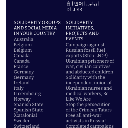
言 | 언어 | زبانیں |
DİLLER
SOLIDARITY GROUPS
SOLIDARITY:
AND SOCIAL MEDIA
INITIATIVES,
IN YOUR COUNTRY
PROJECTS AND
EVENTS
Australia
Belgium
Campaign against
Belgium
Russian fossil fuel
Canada
exports (Stop LNG!)
Canada
Ukrainian prisoners of
France
war, civilian captives
Germany
and abducted children
Germany
Solidarity with the
Ireland
independent union of
Italy
Ukrainian nurses and
Luxembourg
medical workers, Be
Norway
Like We Are
Spanish State
Stop the persecution
Spanish State
of the Crimean Tatars
(Catalonia)
Free all anti-war
Sweden
activists in Russia!
Switzerland
Completed campaigns