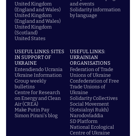
United Kingdom
and events
(England and Wales)
Solidarity information
United Kingdom
by language
(England and Wales)
United Kingdom
(Scotland)
United States
USEFUL LINKS: SITES
USEFUL LINKS:
IN SUPPORT OF
UKRAINIAN
UKRAINE
ORGANISATIONS
Entendiendo Ucrania
Federation of Trade
Ukraine Information
Unions of Ukraine
Group weekly
Confederation of Free
bulletins
Trade Unions of
Centre for Research
Ukraine
on Energy and Clean
Solidarity Collectives
Air (CREA)
Social Movement
Make Putin Pay
(Sotsialnyi Rukh)
Simon Pirani's blog
Narodovladdia
SD Platform
National Ecological
Centre of Ukraine