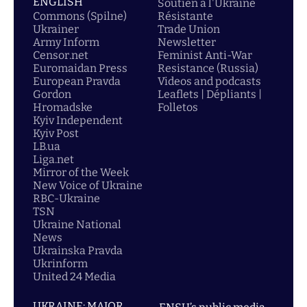
ENGLISH
Soutien á l'Ukraine
Commons (Spilne)
Résistante
Ukrainer
Trade Union
Army Inform
Newsletter
Censor.net
Feminist Anti-War
Euromaidan Press
Resistance (Russia)
European Pravda
Videos and podcasts
Gordon
Leaflets | Dépliants |
Hromadske
Folletos
Kyiv Independent
Kyiv Post
LB.ua
Liga.net
Mirror of the Week
New Voice of Ukraine
RBC-Ukraine
TSN
Ukraine National
News
Ukrainska Pravda
Ukrinform
United 24 Media
UKRAINE: MAJOR