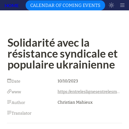
HOME
CALENDAR OF COMING EVENTS
Solidarité avec la 
résistance syndicale et 
populaire ukrainienne
10/10/2023
Date
https://entreleslignesentrelesmots.wordpress.com/2023/10/10/solidarite-avec-la-resistance-syndicale-et-populaire-ukrainienne/
www
Christian Mahieux
Author
Translator