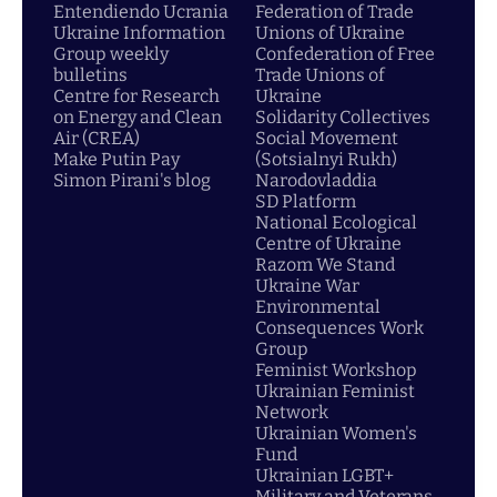
Entendiendo Ucrania
Federation of Trade
Ukraine Information
Unions of Ukraine
Group weekly
Confederation of Free
bulletins
Trade Unions of
Centre for Research
Ukraine
on Energy and Clean
Solidarity Collectives
Air (CREA)
Social Movement
Make Putin Pay
(Sotsialnyi Rukh)
Simon Pirani's blog
Narodovladdia
SD Platform
National Ecological
Centre of Ukraine
Razom We Stand
Ukraine War
Environmental
Consequences Work
Group
Feminist Workshop
Ukrainian Feminist
Network
Ukrainian Women's
Fund
Ukrainian LGBT+
Military and Veterans