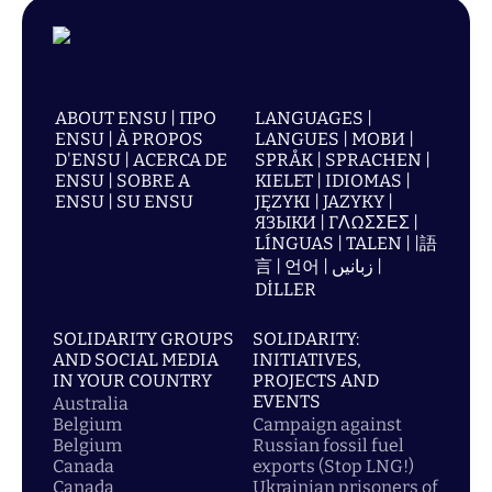
ABOUT ENSU | ПРО
LANGUAGES |
ENSU | À PROPOS
LANGUES | МОВИ |
D'ENSU | ACERCA DE
SPRÅK | SPRACHEN |
ENSU | SOBRE A
KIELET | IDIOMAS |
ENSU | SU ENSU
JĘZYKI | JAZYKY |
ЯЗЫКИ | ΓΛΩΣΣΕΣ |
LÍNGUAS | TALEN | |語
言 | 언어 | زبانیں |
DİLLER
SOLIDARITY GROUPS
SOLIDARITY:
AND SOCIAL MEDIA
INITIATIVES,
IN YOUR COUNTRY
PROJECTS AND
EVENTS
Australia
Belgium
Campaign against
Belgium
Russian fossil fuel
Canada
exports (Stop LNG!)
Canada
Ukrainian prisoners of