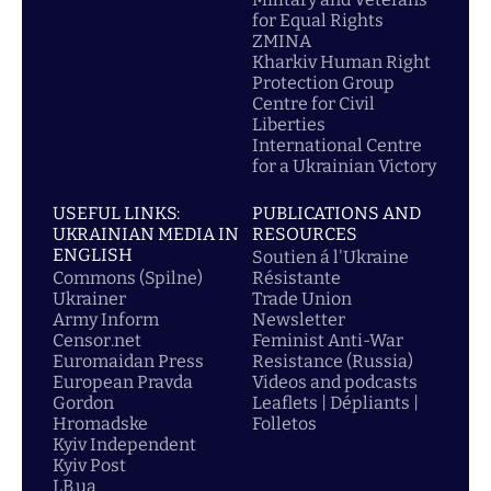
for Equal Rights
ZMINA
Kharkiv Human Right
Protection Group
Centre for Civil
Liberties
International Centre
for a Ukrainian Victory
USEFUL LINKS:
PUBLICATIONS AND
UKRAINIAN MEDIA IN
RESOURCES
ENGLISH
Soutien á l'Ukraine
Commons (Spilne)
Résistante
Ukrainer
Trade Union
Army Inform
Newsletter
Censor.net
Feminist Anti-War
Euromaidan Press
Resistance (Russia)
European Pravda
Videos and podcasts
Gordon
Leaflets | Dépliants |
Hromadske
Folletos
Kyiv Independent
Kyiv Post
LB.ua