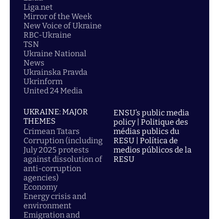
Liga.net
Mirror of the Week
New Voice of Ukraine
RBC-Ukraine
TSN
Ukraine National
News
Ukrainska Pravda
Ukrinform
United 24 Media
UKRAINE: MAJOR
ENSU’s public media
THEMES
policy | Politique des
Crimean Tatars
médias publics du
Corruption (including
RESU | Política de
July 2025 protests
medios públicos de la
against dissolution of
RESU
anti-corruption
agencies)
Economy
Energy crisis and
environment
Emigration and