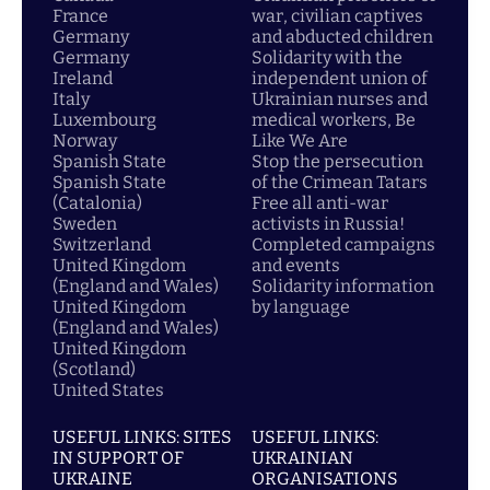
France
war, civilian captives
Germany
and abducted children
Germany
Solidarity with the
Ireland
independent union of
Italy
Ukrainian nurses and
Luxembourg
medical workers, Be
Norway
Like We Are
Spanish State
Stop the persecution
Spanish State
of the Crimean Tatars
(Catalonia)
Free all anti-war
Sweden
activists in Russia!
Switzerland
Completed campaigns
United Kingdom
and events
(England and Wales)
Solidarity information
United Kingdom
by language
(England and Wales)
United Kingdom
(Scotland)
United States
USEFUL LINKS: SITES
USEFUL LINKS:
IN SUPPORT OF
UKRAINIAN
UKRAINE
ORGANISATIONS