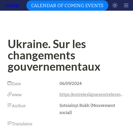
HOME
CALENDAR OF COMING EVENTS
Ukraine. Sur les 
changements 
gouvernementaux
06/09/2024
Date
https://entreleslignesentrelesmots.wordpress.com/2024/09/11/sotsialnyi-rukh-sur-les-changements-gouvernementaux/
www
Sotsialnyi Rukh (Mouvement 
Author
social)
Translator