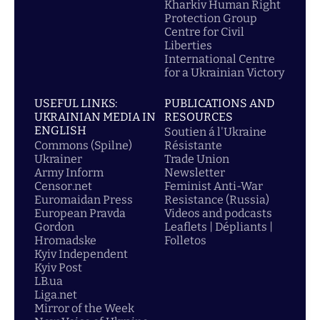
Kharkiv Human Right
Protection Group
Centre for Civil
Liberties
International Centre
for a Ukrainian Victory
USEFUL LINKS:
PUBLICATIONS AND
UKRAINIAN MEDIA IN
RESOURCES
ENGLISH
Soutien á l'Ukraine
Commons (Spilne)
Résistante
Ukrainer
Trade Union
Army Inform
Newsletter
Censor.net
Feminist Anti-War
Euromaidan Press
Resistance (Russia)
European Pravda
Videos and podcasts
Gordon
Leaflets | Dépliants |
Hromadske
Folletos
Kyiv Independent
Kyiv Post
LB.ua
Liga.net
Mirror of the Week