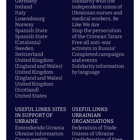
Germany
Solidarity with the
Ireland
independent union of
Italy
Ukrainian nurses and
Luxembourg
medical workers, Be
Norway
Like We Are
Spanish State
Stop the persecution
Spanish State
of the Crimean Tatars
(Catalonia)
Free all anti-war
Sweden
activists in Russia!
Switzerland
Completed campaigns
United Kingdom
and events
(England and Wales)
Solidarity information
United Kingdom
by language
(England and Wales)
United Kingdom
(Scotland)
United States
USEFUL LINKS: SITES
USEFUL LINKS:
IN SUPPORT OF
UKRAINIAN
UKRAINE
ORGANISATIONS
Entendiendo Ucrania
Federation of Trade
Ukraine Information
Unions of Ukraine
Group weekly
Confederation of Free