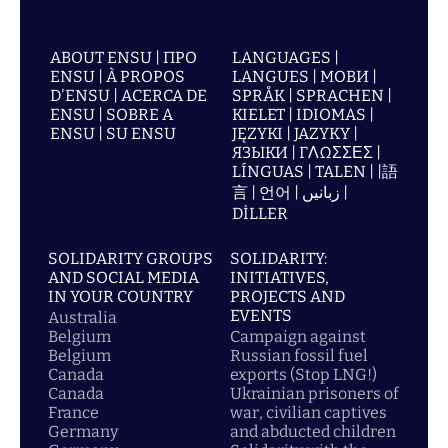
ABOUT ENSU | ПРО
LANGUAGES |
ENSU | À PROPOS
LANGUES | МОВИ |
D'ENSU | ACERCA DE
SPRÅK | SPRACHEN |
ENSU | SOBRE A
KIELET | IDIOMAS |
ENSU | SU ENSU
JĘZYKI | JAZYKY |
ЯЗЫКИ | ΓΛΩΣΣΕΣ |
LÍNGUAS | TALEN | |語
言 | 언어 | زبانیں |
DİLLER
SOLIDARITY GROUPS
SOLIDARITY:
AND SOCIAL MEDIA
INITIATIVES,
IN YOUR COUNTRY
PROJECTS AND
EVENTS
Australia
Belgium
Campaign against
Belgium
Russian fossil fuel
Canada
exports (Stop LNG!)
Canada
Ukrainian prisoners of
France
war, civilian captives
Germany
and abducted children