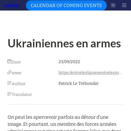
HOME
CALENDAR OF COMING EVENTS
Ukrainiennes en armes
23/09/2022
Date
https://entreleslignesentrelesmots.wordpress.com/2022/09/23/ukrainiennes-en-armes/
www
Patrick Le Tréhondat
Author
Translator
On peut les apercevoir parfois au détour d’une 
image. Et pourtant, un membre des forces armées 