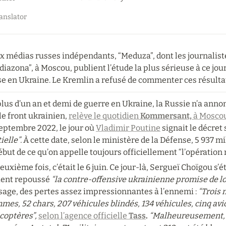
anslator
 médias russes indépendants, “Meduza”, dont les journalistes
iazona”, à Moscou, publient l’étude la plus sérieuse à ce jour
se en Ukraine. Le Kremlin a refusé de commenter ces résulta
lus d’un an et demi de guerre en Ukraine, la Russie n’a annon
le front ukrainien, 
relève le quotidien 
Kommersant,
 à Mosco
eptembre 2022, le jour où 
Vladimir Poutine
 signait le décret 
ielle”.
 À cette date, selon le ministère de la Défense, 5 937 mi
ébut de ce qu’on appelle toujours officiellement “l’opération 
euxième fois, c’était le 6 juin. Ce jour-là, Sergueï Choïgou s
ient repoussé 
“la contre-offensive ukrainienne promise de l
sage, des pertes assez impressionnantes à l’ennemi : 
“Trois 
es, 52 chars, 207 véhicules blindés, 134 véhicules, cinq avio
coptères”, 
selon l’agence officielle
 Tass
. 
“Malheureusement, n