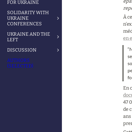
épar
FOR UKRAINE
rep
SOLIDARITY WITH
À ce
UKRAINE
CONFERENCES
n’ex
médi
UKRAINE AND THE
en e
LEFT
“N
DISCUSSION
se
AUTHORS
so
(SELECTED)
pe
fo
En c
doc
47 0
de c
ans 
pre