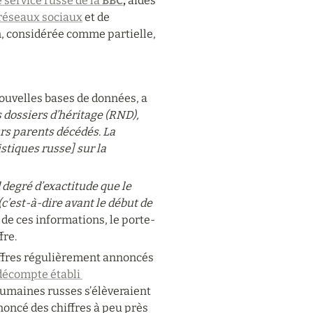
e service russe de la 
BBC
,
 aidés 
réseaux sociaux
 et de 
n, considérée comme partielle, 
nouvelles bases de données, a 
 dossiers d’héritage (RND), 
rs parents décédés. La 
stiques russe] sur la 
degré d’exactitude que le 
c’est-à-dire avant le début de 
 de ces informations, le porte-
fre.
ffres régulièrement annoncés 
décompte établi 
humaines russes s’élèveraient 
oncé des chiffres à peu près 