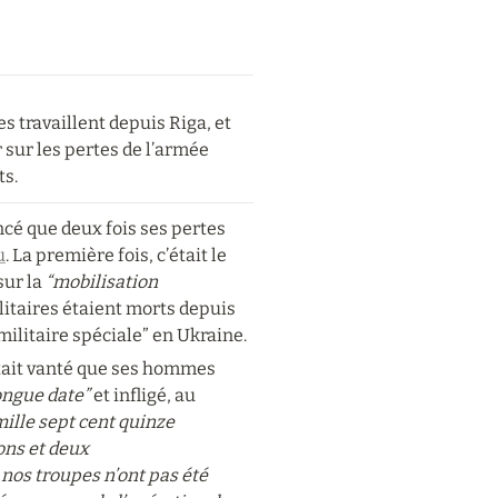
 travaillent depuis Riga, et 
 sur les pertes de l’armée 
ts.
cé que deux fois ses pertes 
u
. La première fois, c’était le 
sur la 
“mobilisation 
litaires étaient morts depuis 
militaire spéciale” en Ukraine.
’était vanté que ses hommes 
ongue date”
 et infligé, au 
mille sept cent quinze 
ns et deux 
os troupes n’ont pas été 