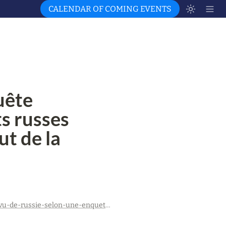
CALENDAR OF COMING EVENTS
ête 
s russes 
t de la 
https://www.courrierinternational.com/article/vu-de-russie-selon-une-enquete-independante-47-000-soldats-russes-seraient-morts-depuis-le-debut-de-la-guerre