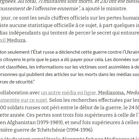
gnées. Au total, 71 militaires sont morts, et 210 ont été bless
oussement de l’offensive ennemie”,
 a ajouté le ministre.
 jour, ce sont les seuls chiffres officiels sur les pertes humai
iste aucune statistique officielle à ce sujet, à part quelques i
as indépendants qui tentent de percer le secret qui entoure 
xil 
Meduza
.
on seulement l’État russe a déclenché cette guerre contre l’Ukraine
s citoyens le prix que le pays a dû payer pour cela. Les données s
nt classifiées, les informations sur les victimes sont assimilées à des
rsonnes qui publient des articles sur les morts dans les médias soc
rces de sécurité.”
ollaboration avec 
un autre média en ligne,
 Mediazona
,
Medu
umentée sur ce sujet
. Selon les recherches effectuées par les
00 soldats russes ont péri entre le début de la guerre, le 24 f
ette année. Ces pertes sont trois fois supérieures à celle de 
en Afghanistan (1979-1989), et neuf fois supérieures à celles 
mière guerre de Tchétchénie (1994-1996).