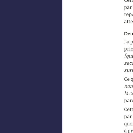
Cett
par 
repo
atte
Deu
La p
prio
[qui
seco
surm
Ce q
nomb
la c
paro
Cet
par 
quo
à pr