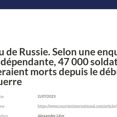
u de Russie. Selon une enqu
ndépendante, 47 000 soldat
eraient morts depuis le débu
uerre
11/07/2023
te
ww
Alexandre Lévy
thor