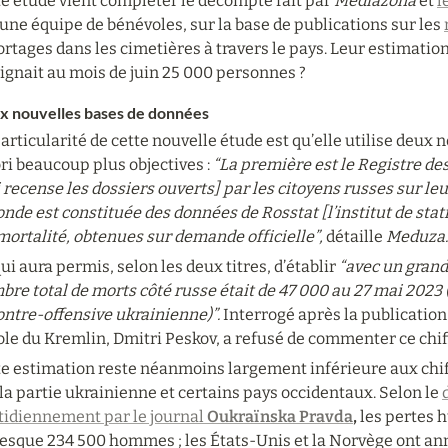
e étude vient compléter le décompte fait par 
Mediazona
 et 
l
une équipe de bénévoles, sur la base de publications sur les 
rtages dans les cimetières à travers le pays. Leur estimatio
ignait au mois de juin 25 000 personnes ?
x nouvelles bases de données
articularité de cette nouvelle étude est qu’elle utilise deux 
ri beaucoup plus objectives : 
“La première est le Registre des
 recense les dossiers ouverts] par les citoyens russes sur leu
nde est constituée des données de Rosstat [l’institut de stati
ortalité, obtenues sur demande officielle”, 
détaille 
Meduza.
ui aura permis, selon les deux titres, d’établir 
“avec un grand 
re total de morts côté russe était de 47 000 au 27 mai 2023 (
ontre-offensive ukrainienne)”.
 Interrogé après la publication
le du Kremlin, Dmitri Peskov, a refusé de commenter ce chif
te estimation reste néanmoins largement inférieure aux chi
la partie ukrainienne et certains pays occidentaux. Selon le 
tidiennement par le journal 
Oukraïnska Pravda
,
 les pertes 
esque 234 500 hommes ; les États-Unis et la Norvège ont ann