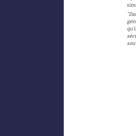
simi
“Dan
gén
qu’i
sécu
sou