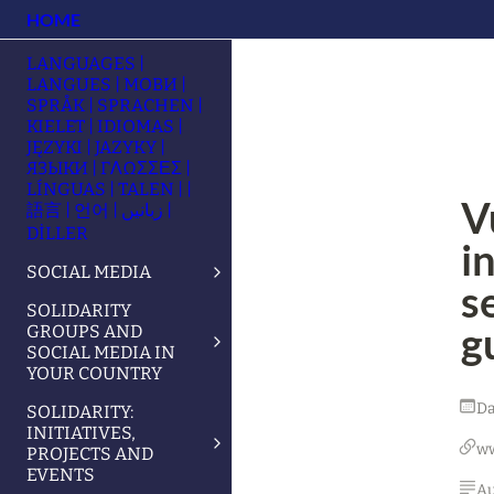
HOME
LANGUAGES |
LANGUES | МОВИ |
SPRÅK | SPRACHEN |
KIELET | IDIOMAS |
JĘZYKI | JAZYKY |
ЯЗЫКИ | ΓΛΩΣΣΕΣ |
LÍNGUAS | TALEN | |
V
語言 | 언어 | زبانیں |
DİLLER
i
SOCIAL MEDIA
s
SOLIDARITY
g
GROUPS AND
SOCIAL MEDIA IN
YOUR COUNTRY
Da
SOLIDARITY:
INITIATIVES,
w
PROJECTS AND
EVENTS
Au