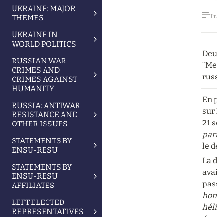
UKRAINE: MAJOR
Tr
THEMES
UKRAINE IN
WORLD POLITICS
Deux
RUSSIAN WAR
“Med
CRIMES AND
rus
CRIMES AGAINST
HUMANITY
En p
RUSSIA: ANTIWAR
sur 
RESISTANCE AND
21 s
OTHER ISSUES
part
STATEMENTS BY
le d
ENSU-RESU
La d
STATEMENTS BY
ava
ENSU-RESU
pas
AFFILIATES
homm
LEFT ELECTED
héli
REPRESENTATIVES