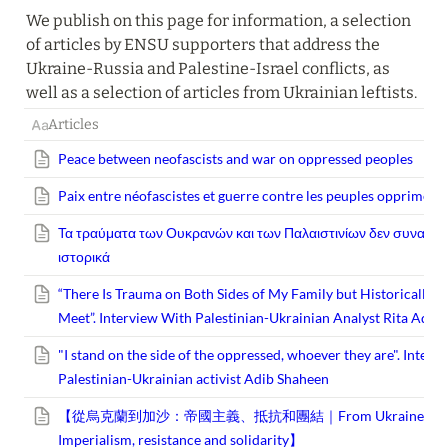
We publish on this page for information, a selection 
of articles by ENSU supporters that address the 
Ukraine-Russia and Palestine-Israel conflicts, as 
well as a selection of articles from Ukrainian leftists.
Articles
Peace between neofascists and war on oppressed peoples
Paix entre néofascistes et guerre contre les peuples opprimés
Τα τραύματα των Ουκρανών και των Παλαιστινίων δεν συναντ
ιστορικά
“There Is Trauma on Both Sides of My Family but Historically T
Meet”. Interview With Palestinian-Ukrainian Analyst Rita Adel
"I stand on the side of the oppressed, whoever they are". Interv
Palestinian-Ukrainian activist Adib Shaheen
【從烏克蘭到加沙：帝國主義、抵抗和團結｜From Ukraine to Ga
Imperialism, resistance and solidarity】