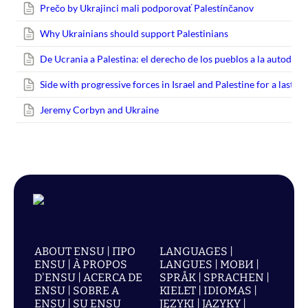
Prečo by Ukrajinci mali podporovať Palestínčanov
Why Ukrainians should support Palestinians
De Ucrania a Palestina: el derecho de los pueblos a la autodet
Side with progressive forces in Israel and Palestine for a lastin
Jeremy Corbyn and Ukraine
ABOUT ENSU | ПРО
LANGUAGES |
ENSU | À PROPOS
LANGUES | МОВИ |
D'ENSU | ACERCA DE
SPRÅK | SPRACHEN |
ENSU | SOBRE A
KIELET | IDIOMAS |
ENSU | SU ENSU
JĘZYKI | JAZYKY |