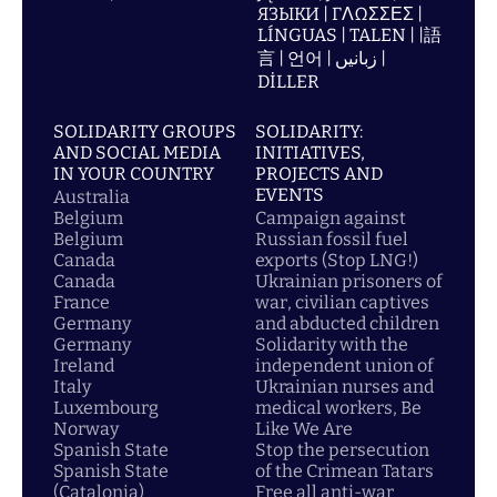
ЯЗЫКИ | ΓΛΩΣΣΕΣ |
LÍNGUAS | TALEN | |語
言 | 언어 | زبانیں |
DİLLER
SOLIDARITY GROUPS
SOLIDARITY:
AND SOCIAL MEDIA
INITIATIVES,
IN YOUR COUNTRY
PROJECTS AND
EVENTS
Australia
Belgium
Campaign against
Belgium
Russian fossil fuel
Canada
exports (Stop LNG!)
Canada
Ukrainian prisoners of
France
war, civilian captives
Germany
and abducted children
Germany
Solidarity with the
Ireland
independent union of
Italy
Ukrainian nurses and
Luxembourg
medical workers, Be
Norway
Like We Are
Spanish State
Stop the persecution
Spanish State
of the Crimean Tatars
(Catalonia)
Free all anti-war