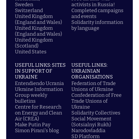
Sweden
activists in Russia!
Switzerland
Completed campaigns
United Kingdom
and events
(England and Wales)
Solidarity information
United Kingdom
by language
(England and Wales)
United Kingdom
(Scotland)
United States
USEFUL LINKS: SITES
USEFUL LINKS:
IN SUPPORT OF
UKRAINIAN
UKRAINE
ORGANISATIONS
Entendiendo Ucrania
Federation of Trade
Ukraine Information
Unions of Ukraine
Group weekly
Confederation of Free
bulletins
Trade Unions of
Centre for Research
Ukraine
on Energy and Clean
Solidarity Collectives
Air (CREA)
Social Movement
Make Putin Pay
(Sotsialnyi Rukh)
Simon Pirani's blog
Narodovladdia
SD Platform