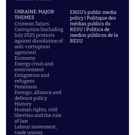
UKRAINE: MAJOR
ENSU’s public media
THEMES
policy | Politique des
Crimean Tatars
médias publics du
Corruption (including
RESU | Política de
July 2025 protests
medios públicos de la
against dissolution of
RESU
anti-corruption
agencies)
Economy
Energy crisis and
environment
Emigration and
refugees
Feminism
Foreign, alliance and
defence policy
History
Human rights, civil
liberties and the rule
of law
Labour movement,
trade unions