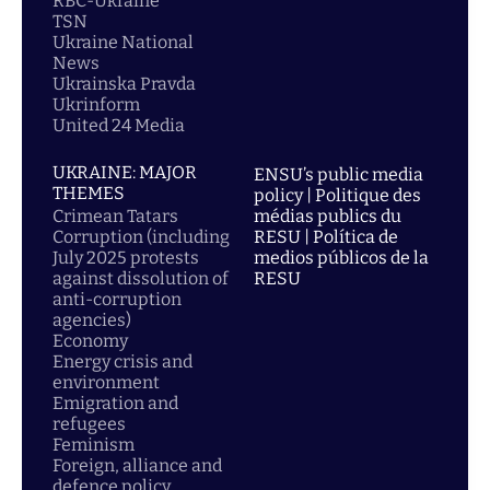
RBC-Ukraine
TSN
Ukraine National
News
Ukrainska Pravda
Ukrinform
United 24 Media
UKRAINE: MAJOR
ENSU’s public media
THEMES
policy | Politique des
Crimean Tatars
médias publics du
Corruption (including
RESU | Política de
July 2025 protests
medios públicos de la
against dissolution of
RESU
anti-corruption
agencies)
Economy
Energy crisis and
environment
Emigration and
refugees
Feminism
Foreign, alliance and
defence policy