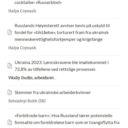
cocktailen «Russerblod»
Halya Coynash
Russlands Høyesterett avviser bevis på uskyld til 
fordel for «tilståelse», torturert fram fra ukrainsk 
menneskerettighetsforkjemper og krigsfange
Halya Coynash
Ukraina 2023: Lønnskravene ble imøtekommet i 
72,8% av tilfellene ved rettslige prosesser.
Vitaliy Dudin, arbeidsrettsaktivist, Sotsialnyi Rukh
Stemmer fra ukrainske arbeiderkvinner
Sotsialnyi Rukh (SR)
«Forbitrede barn»; Hva Russland lærer potensielle 
foresatte om foreldreløse barn som er tvangsflytta fra 