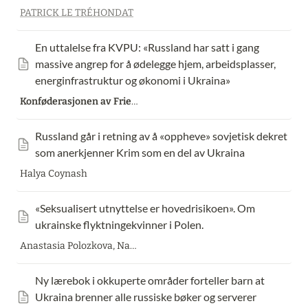
PATRICK LE TRÉHONDAT
En uttalelse fra KVPU: «Russland har satt i gang 
massive angrep for å ødelegge hjem, arbeidsplasser, 
energinfrastruktur og økonomi i Ukraina»
Konføderasjonen av Frie Fagforeninger i Ukraina (
KVPU
)
Russland går i retning av å «oppheve» sovjetisk dekret 
som anerkjenner Krim som en del av Ukraina
Halya Coynash
«Seksualisert utnyttelse er hovedrisikoen». Om 
ukrainske flyktningekvinner i Polen.
Anastasia Polozkova, Nastia Podorozhnaya
Ny lærebok i okkuperte områder forteller barn at 
Ukraina brenner alle russiske bøker og serverer 