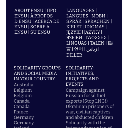
ABOUT ENSU | ПРО
LANGUAGES |
ENSU | À PROPOS
LANGUES | МОВИ |
D'ENSU | ACERCA DE
SPRÅK | SPRACHEN |
ENSU | SOBRE A
KIELET | IDIOMAS |
ENSU | SU ENSU
JĘZYKI | JAZYKY |
ЯЗЫКИ | ΓΛΩΣΣΕΣ |
LÍNGUAS | TALEN | |語
言 | 언어 | زبانیں |
DİLLER
SOLIDARITY GROUPS
SOLIDARITY:
AND SOCIAL MEDIA
INITIATIVES,
IN YOUR COUNTRY
PROJECTS AND
EVENTS
Australia
Belgium
Campaign against
Belgium
Russian fossil fuel
Canada
exports (Stop LNG!)
Canada
Ukrainian prisoners of
France
war, civilian captives
Germany
and abducted children
Germany
Solidarity with the