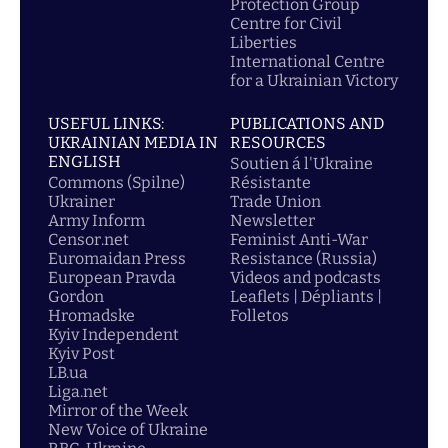
Protection Group
Centre for Civil
Liberties
International Centre
for a Ukrainian Victory
USEFUL LINKS:
PUBLICATIONS AND
UKRAINIAN MEDIA IN
RESOURCES
ENGLISH
Soutien á l'Ukraine
Commons (Spilne)
Résistante
Ukrainer
Trade Union
Army Inform
Newsletter
Censor.net
Feminist Anti-War
Euromaidan Press
Resistance (Russia)
European Pravda
Videos and podcasts
Gordon
Leaflets | Dépliants |
Hromadske
Folletos
Kyiv Independent
Kyiv Post
LB.ua
Liga.net
Mirror of the Week
New Voice of Ukraine