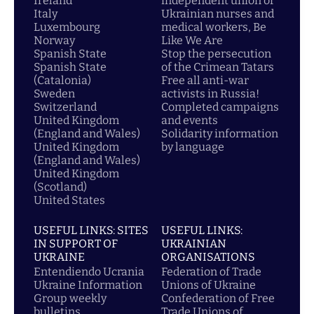
Ireland
independent union of
Italy
Ukrainian nurses and
Luxembourg
medical workers, Be
Norway
Like We Are
Spanish State
Stop the persecution
Spanish State
of the Crimean Tatars
(Catalonia)
Free all anti-war
Sweden
activists in Russia!
Switzerland
Completed campaigns
United Kingdom
and events
(England and Wales)
Solidarity information
United Kingdom
by language
(England and Wales)
United Kingdom
(Scotland)
United States
USEFUL LINKS: SITES
USEFUL LINKS:
IN SUPPORT OF
UKRAINIAN
UKRAINE
ORGANISATIONS
Entendiendo Ucrania
Federation of Trade
Ukraine Information
Unions of Ukraine
Group weekly
Confederation of Free
bulletins
Trade Unions of