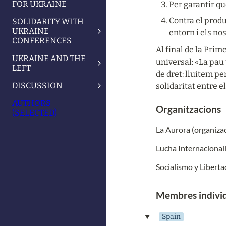
FOR UKRAINE
Per garantir qu
Contra el produ
SOLIDARITY WITH
UKRAINE
entorn i els no
CONFERENCES
Al final de la Prim
UKRAINE AND THE
universal: «La pau 
LEFT
de dret: lluitem per
DISCUSSION
solidaritat entre e
AUTHORS
Organitzacions
(SELECTED)
La Aurora (organiza
Lucha Internacional
Socialismo y Liberta
Membres indivi
Spain
‣