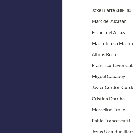
Joxe Iriarte «Bikila»
Marc del Alcázar
Esther del Alcázar
María Teresa Martín
Alfons Bech
Francisco Javier Ca
Miguel Capapey
Javier Cordón Cord
Cristina Darriba
Marcelino Fraile
Pablo Francescutti
Jesus Uzkudun Illa