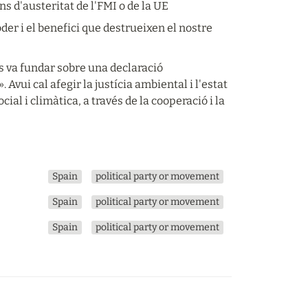
ns d'austeritat de l'FMI o de la UE
er i el benefici que destrueixen el nostre 
s va fundar sobre una declaració 
Avui cal afegir la justícia ambiental i l'estat 
cial i climàtica, a través de la cooperació i la 
Spain
political party or movement
Spain
political party or movement
Spain
political party or movement