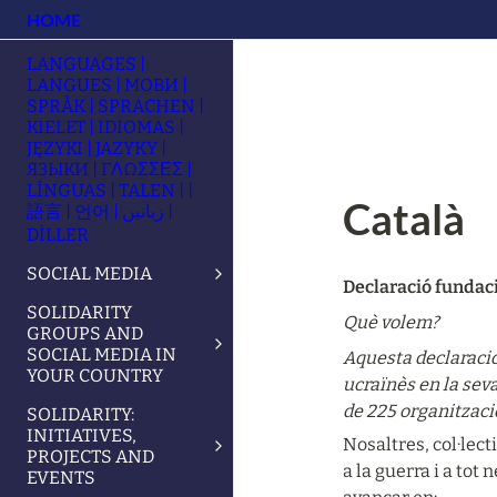
HOME
LANGUAGES |
LANGUES | МОВИ |
SPRÅK | SPRACHEN |
KIELET | IDIOMAS |
JĘZYKI | JAZYKY |
ЯЗЫКИ | ΓΛΩΣΣΕΣ |
LÍNGUAS | TALEN | |
Català
語言 | 언어 | زبانیں |
DİLLER
SOCIAL MEDIA
Declaració fundac
SOLIDARITY
Què volem?
GROUPS AND
SOCIAL MEDIA IN
Aquesta declaració 
YOUR COUNTRY
ucraïnès en la seva
de 225 organitzaci
SOLIDARITY:
INITIATIVES,
Nosaltres, col·lect
PROJECTS AND
a la guerra i a to
EVENTS