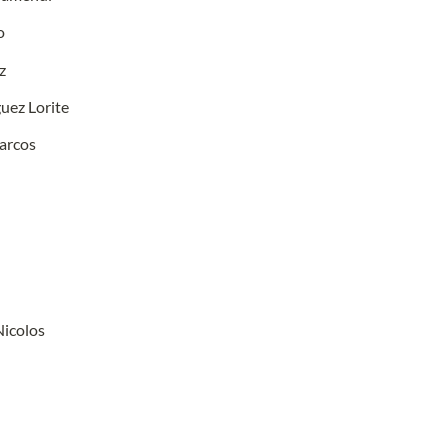
o
z
uez Lorite
arcos
Nicolos