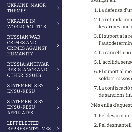
avançar en:
UKRAINE: MAJOR
La defensa d'u
THEMES
La retirada imm
UKRAINE IN
WORLD POLITICS
les armes nucle
El suport a la 
RUSSIAN WAR
CRIMES AND
l'autodetermin
CRIMES AGAINST
La cancel·lació
HUMANITY
L'acollida sense
RUSSIA: ANTIWAR
RESISTANCE AND
El suport al mov
OTHER ISSUES
soldats russos
STATEMENTS BY
La confiscació 
ENSU-RESU
de sancions fin
STATEMENTS BY
Més enllà d'aquest
ENSU-RESU
AFFILIATES
Pel desarmament
LEFT ELECTED
Pel desmantell
REPRESENTATIVES