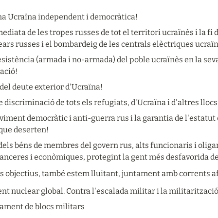
na Ucraïna independent i democràtica!
ediata de les tropes russes de tot el territori ucraïnès i la fi
ars russes i el bombardeig de les centrals elèctriques ucraï
resistència (armada i no-armada) del poble ucraïnès en la seva 
ació!
 del deute exterior d'Ucraïna!
 discriminació de tots els refugiats, d'Ucraïna i d'altres llocs
iment democràtic i anti-guerra rus i la garantia de l'estatut de
 que deserten!
dels béns de membres del govern rus, alts funcionaris i oligar
anceres i econòmiques, protegint la gent més desfavorida de
s objectius, també estem lluitant, juntament amb corrents af
 nuclear global. Contra l'escalada militar i la militarització
ament de blocs militars