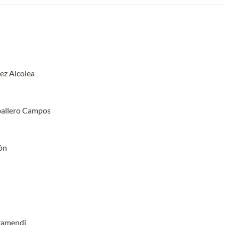
ez Alcolea
ballero Campos
ón
rramendi