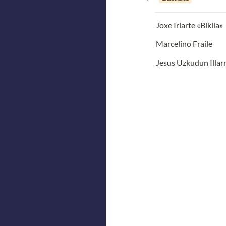
Joxe Iriarte «Bikila»
Marcelino Fraile
Jesus Uzkudun Illa