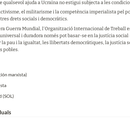
e qualsevol ajuda a Ucraïna no estigui subjecta a les condicio
ctivisme, el militarisme i la competència imperialista pel pod
stres drets socials i democràtics.
era Guerra Mundial, l'Organització Internacional de Treball e
universal i duradora només pot basar-se en la justícia social ». 
 la pau i la igualtat, les llibertats democràtiques, la justícia so
ls pobles.
ción marxista)
ista
d (SOL)
duals