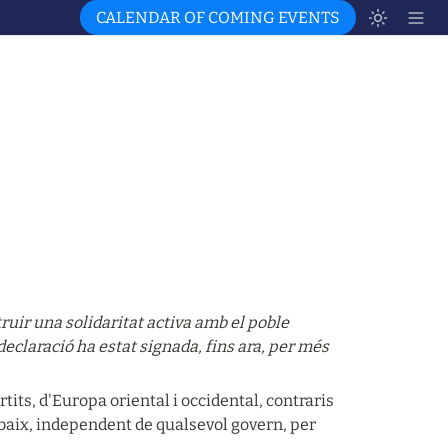
CALENDAR OF COMING EVENTS
uir una solidaritat activa amb el poble 
eclaració ha estat signada, fins ara, per més 
tits, d'Europa oriental i occidental, contraris 
 baix, independent de qualsevol govern, per 